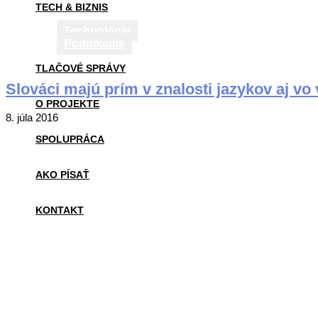
TECH & BIZNIS
Technológie
Podnikanie
TLAČOVÉ SPRÁVY
Slováci majú prím v znalosti jazykov aj vo
O PROJEKTE
2016-
8. júla 2016
07-
SPOLUPRÁCA
08
AKO PÍSAŤ
KONTAKT