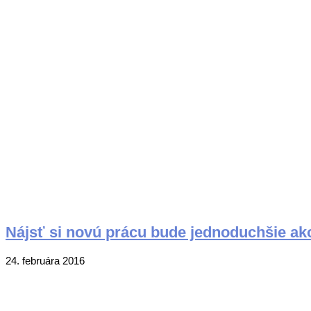
02-
25
Nájsť si novú prácu bude jednoduchšie ak
2016-
24. februára 2016
02-
24