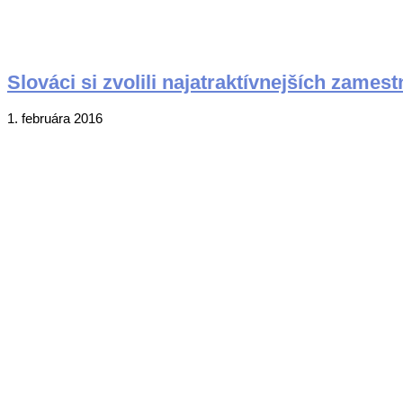
Slováci si zvolili najatraktívnejších zames
2016-
1. februára 2016
02-
01