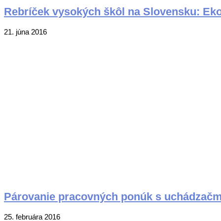
Rebríček vysokých škôl na Slovensku: Eko
2016-
21. júna 2016
06-
21
Párovanie pracovných ponúk s uchádzačm
2016-
25. februára 2016