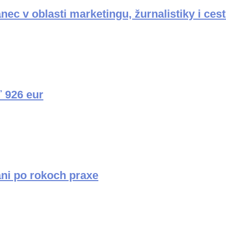
nec v oblasti marketingu, žurnalistiky i ce
ť 926 eur
ni po rokoch praxe