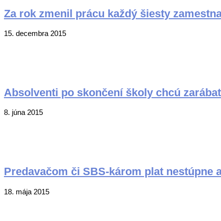
Za rok zmenil prácu každý šiesty zamestna
2015-
15. decembra 2015
12-
15
Absolventi po skončení školy chcú zarába
2015-
8. júna 2015
06-
08
Predavačom či SBS-károm plat nestúpne a
2015-
18. mája 2015
05-
18