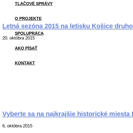
TLAČOVÉ SPRÁVY
O PROJEKTE
Letná sezóna 2015 na letisku Košice druho
SPOLUPRÁCA
2015-
20. októbra 2015
10-
AKO PÍSAŤ
20
KONTAKT
Vyberte sa na najkrajšie historické miest
2015-
6. októbra 2015
10-