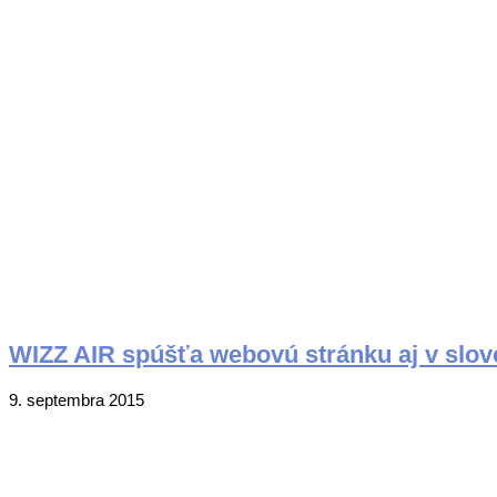
06
WIZZ AIR spúšťa webovú stránku aj v slo
2015-
9. septembra 2015
09-
09