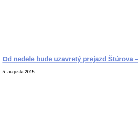
Od nedele bude uzavretý prejazd Štúrova 
2015-
5. augusta 2015
08-
05