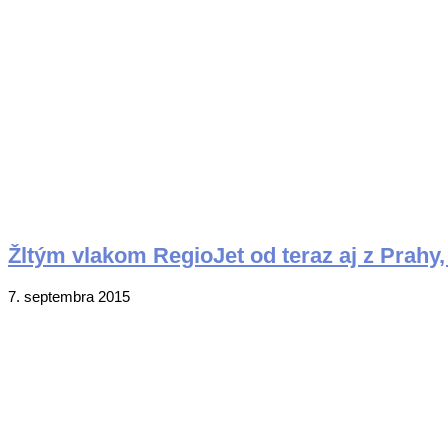
Žltým vlakom RegioJet od teraz aj z Prahy,
2015-
7. septembra 2015
09-
07