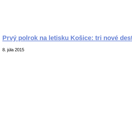
Prvý polrok na letisku Košice: tri nové des
2015-
8. júla 2015
07-
08