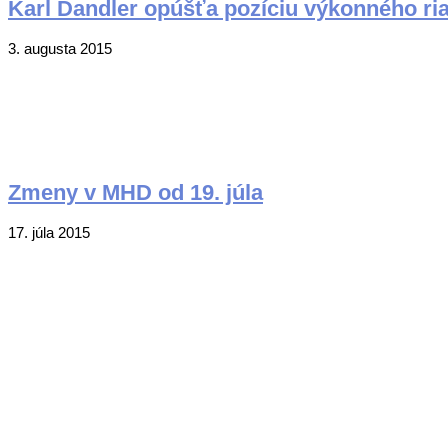
Karl Dandler opúšťa pozíciu výkonného ria
2015-
3. augusta 2015
08-
03
Zmeny v MHD od 19. júla
2015-
17. júla 2015
07-
17