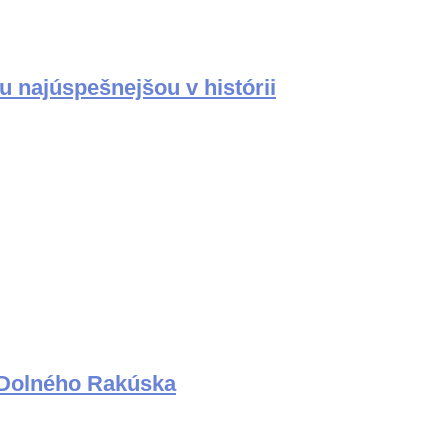
u najúspešnejšou v histórii
a Dolného Rakúska