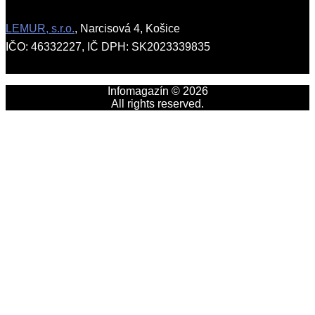
LEMUR, s.r.o.
, Narcisová 4, Košice
IČO: 46332227, IČ DPH: SK2023339835
Infomagazín © 2026
All rights reserved.