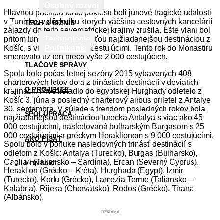
Osobný rozvoj
Hlavnou príčinou tohto poklesu boli júnové tragické udalosti
v Tunisku, v dôsledku ktorých väčšina cestovných kancelárií
TECH & BIZNIS
zájazdy do tejto severoafrickej krajiny zrušila. Ešte vlani bol
pritom tuniský Monastir treťou najžiadanejšou destináciou z
Technológie
Košíc, s viac ako 10 000 cestujúcimi. Tento rok do Monastiru
Podnikanie
smerovalo už len niečo vyše 2 000 cestujúcich.
TLAČOVÉ SPRÁVY
Spolu bolo počas letnej sezóny 2015 vybavených 408
charterových letov do a z trinástich destinácií v deviatich
O PROJEKTE
krajinách. Prvé lietadlo do egyptskej Hurghady odletelo z
Košíc 3. júna a posledný charterový airbus priletel z Antalye
30. septembra. V súlade s trendom posledných rokov bola
SPOLUPRÁCA
najžiadanejšou destináciou turecká Antalya s viac ako 45
000 cestujúcimi, nasledovaná bulharským Burgasom s 25
000 cestujúcimi a gréckym Heraklionom s 9 000 cestujúcimi.
AKO PÍSAŤ
Spolu bolo v ponuke nasledovných trinásť destinácií s
odletom z Košíc: Antalya (Turecko), Burgas (Bulharsko),
Cagliari (Taliansko – Sardínia), Ercan (Severný Cyprus),
KONTAKT
Heraklion (Grécko – Kréta), Hurghada (Egypt), Izmir
(Turecko), Korfu (Grécko), Lamezia Terme (Taliansko –
Kalábria), Rijeka (Chorvátsko), Rodos (Grécko), Tirana
(Albánsko).
REKLAMA