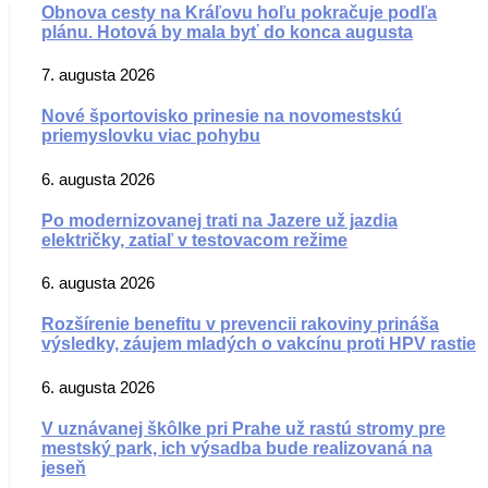
Obnova cesty na Kráľovu hoľu pokračuje podľa
plánu. Hotová by mala byť do konca augusta
7. augusta 2026
Nové športovisko prinesie na novomestskú
priemyslovku viac pohybu
6. augusta 2026
Po modernizovanej trati na Jazere už jazdia
električky, zatiaľ v testovacom režime
6. augusta 2026
Rozšírenie benefitu v prevencii rakoviny prináša
výsledky, záujem mladých o vakcínu proti HPV rastie
6. augusta 2026
V uznávanej škôlke pri Prahe už rastú stromy pre
mestský park, ich výsadba bude realizovaná na
jeseň