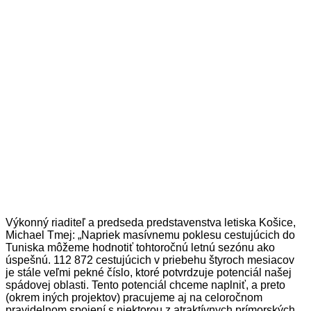
Výkonný riaditeľ a predseda predstavenstva letiska Košice,
Michael Tmej: „Napriek masívnemu poklesu cestujúcich do
Tuniska môžeme hodnotiť tohtoročnú letnú sezónu ako
úspešnú. 112 872 cestujúcich v priebehu štyroch mesiacov
je stále veľmi pekné číslo, ktoré potvrdzuje potenciál našej
spádovej oblasti. Tento potenciál chceme naplniť, a preto
(okrem iných projektov) pracujeme aj na celoročnom
pravidelnom spojení s niektorou z atraktívnych prímorských