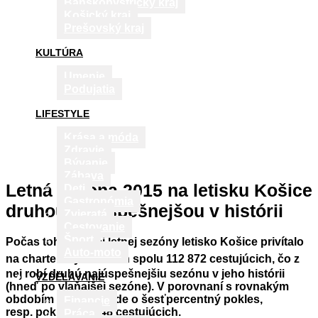
Banskobystrický kraj
Košický kraj
Prešovský kraj
KULTÚRA
Umenie
Podujatia
LIFESTYLE
Krása a móda
Zdravie
Bývanie
Zábava
Letná sezóna 2015 na letisku Košice
Deti
Gastronómia
druhou najúspešnejšou v histórii
Zvieratá
Cestovanie
Šport
Počas tohtoročnej letnej sezóny letisko Košice privítalo
Auto-moto
na charterových letoch spolu 112 872
cestujúcich, čo z
nej robí druhú najúspešnejšiu sezónu v jeho histórii
VZDELÁVANIE
(hneď po vlaňajšej sezóne). V porovnaní s rovnakým
obdobím roka 2014 ide o šesťpercentný pokles,
Financie
resp. pokles o 7 048 cestujúcich.
Práca