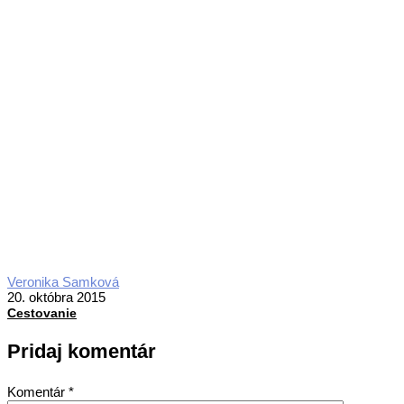
2015-
Veronika Samková
10-
20. októbra 2015
20
Cestovanie
Pridaj komentár
Komentár
*