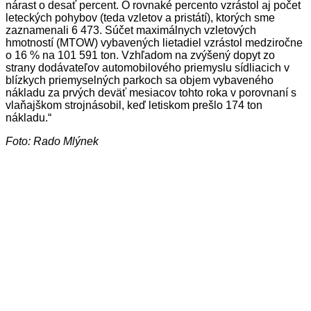
nárast o desať percent. O rovnaké percento vzrástol aj počet
leteckých pohybov (teda vzletov a pristátí), ktorých sme
zaznamenali 6 473. Súčet maximálnych vzletových
hmotností (MTOW) vybavených lietadiel vzrástol medziročne
o 16 % na 101 591 ton. Vzhľadom na zvýšený dopyt zo
strany dodávateľov automobilového priemyslu sídliacich v
blízkych priemyselných parkoch sa objem vybaveného
nákladu za prvých deväť mesiacov tohto roka v porovnaní s
vlaňajškom strojnásobil, keď letiskom prešlo 174 ton
nákladu.“
Foto: Rado Mlýnek