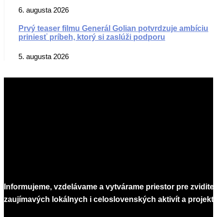
6. augusta 2026
Prvý teaser filmu Generál Golian potvrdzuje ambíciu
priniesť príbeh, ktorý si zaslúži podporu
5. augusta 2026
Informujeme, vzdelávame a vytvárame priestor pre zvidite
zaujímavých lokálnych i celoslovenských aktivít a projekto