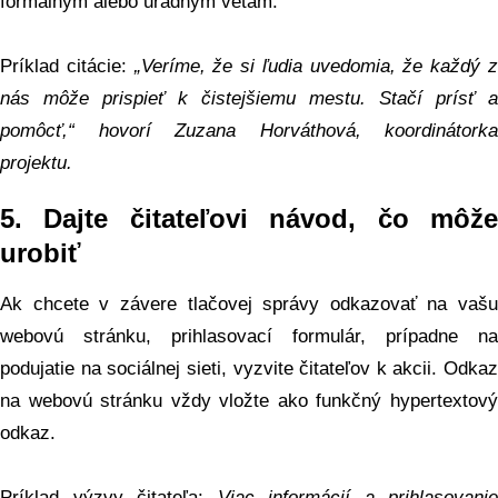
formálnym alebo úradným vetám.
Príklad citácie:
„Veríme, že si ľudia uvedomia, že každý 
nás môže prispieť k čistejšiemu mestu. Stačí prísť a
pomôcť,“ hovorí Zuzana Horváthová, koordinátorka
projektu.
5.
Dajte čitateľovi návod, čo môž
urobiť
Ak chcete v závere tlačovej správy odkazovať na vašu
webovú stránku, prihlasovací formulár, prípadne na
podujatie na sociálnej sieti, vyzvite čitateľov k akcii. Odkaz
na webovú stránku vždy vložte ako funkčný hypertextový
odkaz.
Príklad výzvy čitateľa:
Viac informácií a prihlasovanie