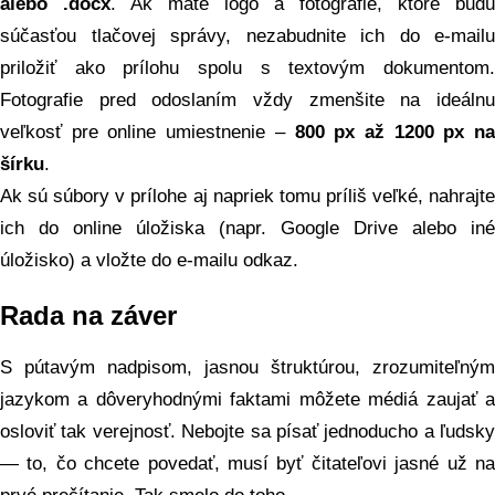
alebo .docx
. Ak máte logo a fotografie, ktoré budú
súčasťou tlačovej správy, nezabudnite ich do e-mailu
priložiť ako prílohu spolu s textovým dokumentom.
Fotografie pred odoslaním vždy zmenšite na ideálnu
veľkosť pre online umiestnenie –
800 px až 1200 px na
šírku
.
Ak sú súbory v prílohe aj napriek tomu príliš veľké, nahrajte
ich do online úložiska (napr. Google Drive alebo iné
úložisko) a vložte do e-mailu odkaz.
Rada na záver
S pútavým nadpisom, jasnou štruktúrou, zrozumiteľným
jazykom a dôveryhodnými faktami môžete médiá zaujať a
osloviť tak verejnosť. Nebojte sa písať jednoducho a ľudsky
— to, čo chcete povedať, musí byť čitateľovi jasné už na