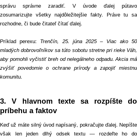
správu správne zaradiť. V úvode ďalej pútavo
zosumarizujte všetky najdôležitejšie fakty. Práve tu sa
rozhodne, či bude čitateľ čítať ďalej.
Príklad perexu:
Trenčín, 25. júna 2025 – Viac ako 5
mladých dobrovoľníkov sa túto sobotu stretne pri rieke Váh,
aby pomohli vyčistiť breh od nelegálneho odpadu. Akcia má
zvýšiť povedomie o ochrane prírody a zapojiť miestnu
komunitu.
3.
V hlavnom texte sa rozpíšte d
príbehu a faktov
Keď už máte silný úvod napísaný, pokračujte ďalej. Nepíšte
však len jeden dlhý odsek textu — rozdeľte ho do