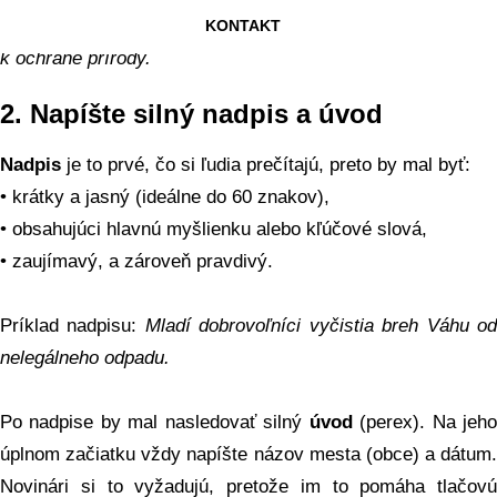
Cieľom je odstrániť nelegálne skládky a motivovať mladých
KONTAKT
k ochrane prírody.
2.
Napíšte silný nadpis a úvod
Nadpis
je to prvé, čo si ľudia prečítajú, preto by mal byť:
• krátky a jasný (ideálne do 60 znakov),
• obsahujúci hlavnú myšlienku alebo kľúčové slová,
• zaujímavý, a zároveň pravdivý.
Príklad nadpisu:
Mladí dobrovoľníci vyčistia breh Váhu o
nelegálneho odpadu.
Po nadpise by mal nasledovať silný
úvod
(perex). Na jeh
úplnom začiatku vždy napíšte názov mesta (obce) a dátum.
Novinári si to vyžadujú, pretože im to pomáha tlačovú