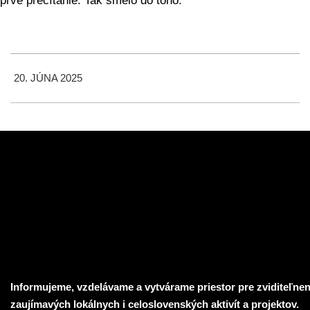
prvé prečítanie. Tak smelo do toho.
2025-
20. JÚNA 2025
06-
20
Informujeme, vzdelávame a vytvárame priestor pre zviditeľnen
zaujímavých lokálnych i celoslovenských aktivít a projektov.