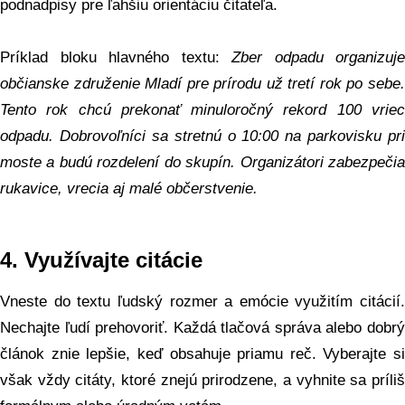
podnadpisy pre ľahšiu orientáciu čitateľa.
Príklad bloku hlavného textu:
Zber odpadu organizuje
občianske združenie Mladí pre prírodu už tretí rok po sebe.
Tento rok chcú prekonať minuloročný rekord 100 vriec
odpadu. Dobrovoľníci sa stretnú o 10:00 na parkovisku pri
moste a budú rozdelení do skupín. Organizátori zabezpečia
rukavice, vrecia aj malé občerstvenie.
4.
Využívajte citácie
Vneste do textu ľudský rozmer a emócie využitím citácií.
Nechajte ľudí prehovoriť. Každá tlačová správa alebo dobrý
článok znie lepšie, keď obsahuje priamu reč. Vyberajte si
však vždy citáty, ktoré znejú prirodzene, a vyhnite sa príliš