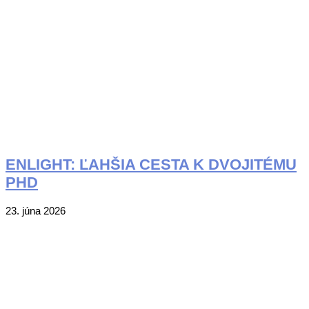
ENLIGHT: ĽAHŠIA CESTA K DVOJITÉMU
PHD
2026-
23. júna 2026
06-
23