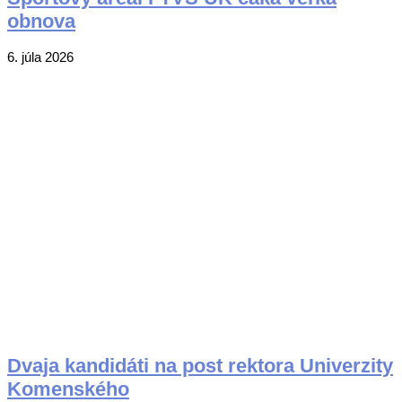
obnova
2026-
6. júla 2026
07-
06
Dvaja kandidáti na post rektora Univerzity
Komenského