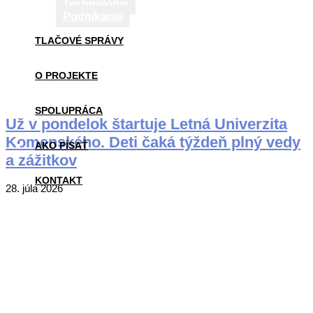
Technológie
Podnikanie
TLAČOVÉ SPRÁVY
O PROJEKTE
SPOLUPRÁCA
Už v pondelok štartuje Letná Univerzita
Komenského. Deti čaká týždeň plný vedy
AKO PÍSAŤ
a zážitkov
KONTAKT
2026-
28. júla 2026
07-
28