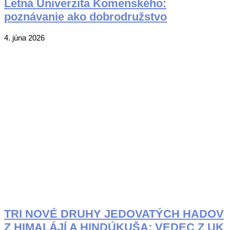
Letná Univerzita Komenského:
poznávanie ako dobrodružstvo
2026-
4. júna 2026
06-
04
TRI NOVÉ DRUHY JEDOVATÝCH HADOV
Z HIMALÁJÍ A HINDÚKUŠA: VEDEC Z UK