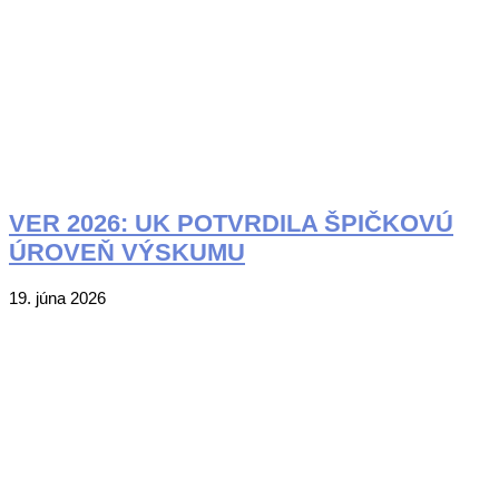
VER 2026: UK POTVRDILA ŠPIČKOVÚ
ÚROVEŇ VÝSKUMU
2026-
19. júna 2026
06-
19