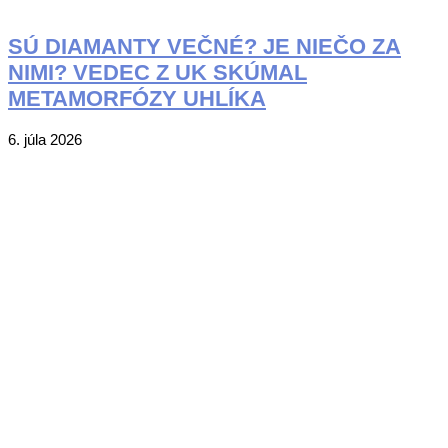
SÚ DIAMANTY VEČNÉ? JE NIEČO ZA
NIMI? VEDEC Z UK SKÚMAL
METAMORFÓZY UHLÍKA
2026-
6. júla 2026
07-
06