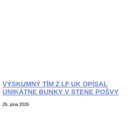
VÝSKUMNÝ TÍM Z LF UK OPÍSAL
UNIKÁTNE BUNKY V STENE POŠVY
2026-
26. júna 2026
06-
26