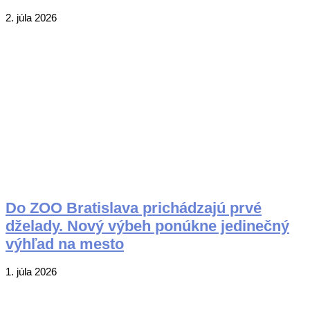
2026-
2. júla 2026
07-
02
Do ZOO Bratislava prichádzajú prvé
dželady. Nový výbeh ponúkne jedinečný
výhľad na mesto
2026-
1. júla 2026
07-
01