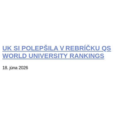
UK SI POLEPŠILA V REBRÍČKU QS
WORLD UNIVERSITY RANKINGS
2026-
18. júna 2026
06-
18