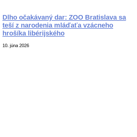
Dlho očakávaný dar: ZOO Bratislava sa
teší z narodenia mláďaťa vzácneho
hrošíka libérijského
2026-
10. júna 2026
06-
10