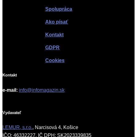
Spolupráca
Ako písať
Kontakt
GDPR
Cookies
Kontakt
e-mail:
info@infomagazin.sk
Vydavateľ
LEMUR, s.r.o.
, Narcisová 4, Košice
IČO: 46332227, IČ DPH: SK2023339835