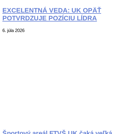
EXCELENTNÁ VEDA: UK OPÄŤ
POTVRDZUJE POZÍCIU LÍDRA
2026-
6. júla 2026
07-
06
Športový areál FTVŠ UK čaká veľká