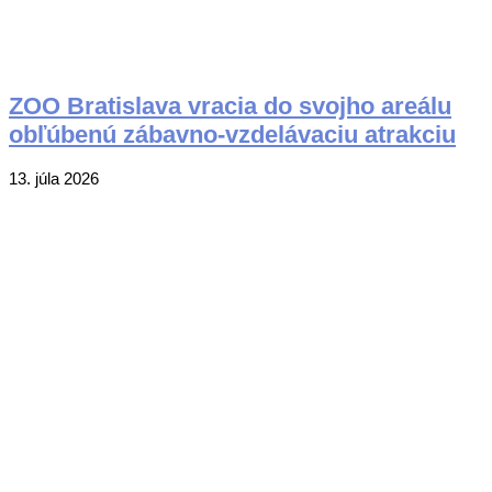
ZOO Bratislava vracia do svojho areálu
obľúbenú zábavno-vzdelávaciu atrakciu
2026-
13. júla 2026
07-
13