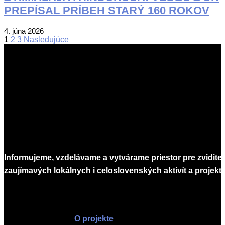
PREPÍSAL PRÍBEH STARÝ 160 ROKOV
2026-
4. júna 2026
Stránkovanie
06-
1
2
3
Nasledujúce
04
príspevkov
Informujeme, vzdelávame a vytvárame priestor pre zvidite
zaujímavých lokálnych i celoslovenských aktivít a projekto
Infomagazín
O projekte