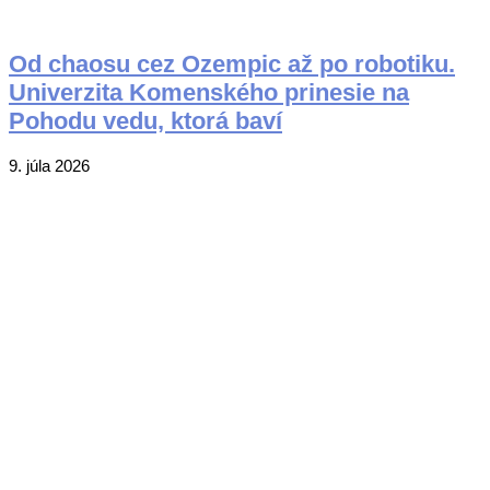
Od chaosu cez Ozempic až po robotiku.
Univerzita Komenského prinesie na
Pohodu vedu, ktorá baví
2026-
9. júla 2026
07-
09