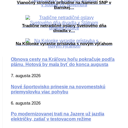
Vianočný stromček pribudne na Námestí SNP v
Banskej…
Tradične netradičné oslavy Svetového dňa
divadla v…
Na Kolonke vyrastie prístavba s novým výťahom
Obnova cesty na Kráľovu hoľu pokračuje podľa
plánu. Hotová by mala byť do konca augusta
7. augusta 2026
Nové športovisko prinesie na novomestskú
priemyslovku viac pohybu
6. augusta 2026
Po modernizovanej trati na Jazere už jazdia
električky, zatiaľ v testovacom režime