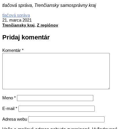
tlačová správa, Trenčiansky samosprávny kraj
2021-
tlačová správa
03-
21. marca 2021
,
21
Trenčiansky kraj
Z regiónov
Pridaj komentár
Komentár
*
Meno
*
E-mail
*
Adresa webu