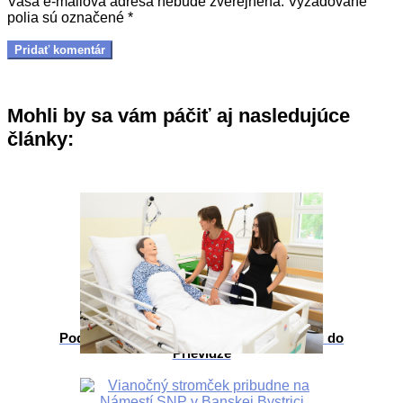
Vaša e-mailová adresa nebude zverejnená.
Vyžadované
polia sú označené
*
Mohli by sa vám páčiť aj nasledujúce
články:
Poď študovať na novú zdravotnícku školu do
Prievidze