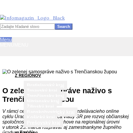
InfoMagazín
Search
Primary
Menu
Navigation
MENU
MENU
Menu
Skip
to
content
Z REGIÓNOV
Bratislavský kraj
O zelenej samospráve naživo s
Trnavský kraj
Trenčiansky kraj
Trenčianskou župou
Nitriansky kraj
Žilinský kraj
V rámci celoročného bezplatného vzdelávacieho online
Banskobystrický kraj
cyklu Úradu splnomocnenca vlády SR pre rozvoj občianskej
Košický kraj
spoločnosti budú o envirovýchove na regionálnej úrovni
Prešovský kraj
v utorok 23. marca rozprávať aj zamestnankyne župného
úradu v Trenčíne.