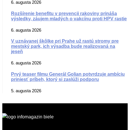
6. augusta 2026
Rozšírenie benefitu v prevencii rakoviny prináša
výsledky, záujem mladých o vakcínu proti HPV rastie
6. augusta 2026
V uznávanej škôlke pri Prahe už rastú stromy pre
mestský park, ich výsadba bude realizovaná na
jeseň
6. augusta 2026
Prvý teaser filmu Generál Golian potvrdzuje ambíciu
priniesť príbeh, ktorý si zaslúži podporu
5. augusta 2026