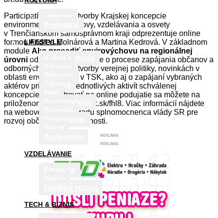
KULTÚRA
Participatívny proces tvorby Krajskej koncepcie
Umenie
environmentálnej výchovy, vzdelávania a osvety
Podujatia
v Trenčianskom samosprávnom kraji odprezentuje online
formou Andrea Molnárová a Martina Kedrová. V základnom
LIFESTYLE
module
Ako presadiť envirovýchovu na regionálnej
Krása a móda
úrovni
odznejú aj informácie o procese zapájania občanov a
Zdravie
odborných skupín do tvorby verejnej politiky, novinkách v
Bývanie
oblasti envirovýchovy v TSK, ako aj o zapájaní vybraných
Zábava
aktérov pri napĺňaní jednotlivých aktivít schválenej
Deti
koncepcie. Registrovať na online podujatie sa môžete na
Gastronómia
priloženom linku: https://lnk.sk/fhl8. Viac informácií nájdete
Zvieratá
na webovej stránke Úradu splnomocnenca vlády SR pre
Cestovanie
rozvoj občianskej spoločnosti.
Šport
Auto-moto
REKLAMA
REKLAMA
VZDELÁVANIE
Financie
Práca
Osobný rozvoj
TECH & BIZNIS