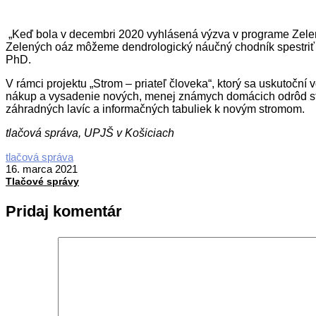
„Keď bola v decembri 2020 vyhlásená výzva v programe Zelen
Zelených oáz môžeme dendrologický náučný chodník spestriť o
PhD.
V rámci projektu „Strom – priateľ človeka“, ktorý sa uskutočn
nákup a vysadenie nových, menej známych domácich odrôd str
záhradných lavíc a informačných tabuliek k novým stromom.
tlačová správa, UPJŠ v Košiciach
2021-
tlačová správa
03-
16. marca 2021
16
Tlačové správy
Pridaj komentár