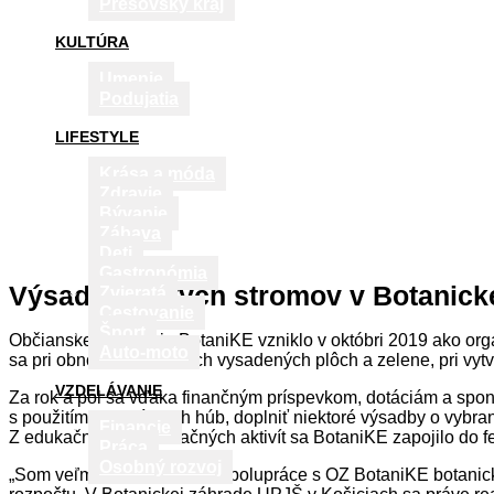
Prešovský kraj
KULTÚRA
Umenie
Podujatia
LIFESTYLE
Krása a móda
Zdravie
Bývanie
Zábava
Deti
Gastronómia
Výsadba nových stromov v Botanick
Zvieratá
Cestovanie
Šport
Občianske združenie BotaniKE vzniklo v októbri 2019 ako organ
Auto-moto
sa pri obnove jednotlivých vysadených plôch a zelene, pri v
VZDELÁVANIE
Za rok a pol sa vďaka finančným príspevkom, dotáciám a spon
s použitím mykoríznych húb, doplniť niektoré výsadby o vybr
Financie
Z edukačno-popularizačných aktivít sa BotaniKE zapojilo do 
Práca
Osobný rozvoj
„Som veľmi rád, že v rámci spolupráce s OZ BotaniKE botani