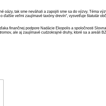
é oázy, tak sme neváhali a zapojili sme sa do výzvy. Téma vý
 ďalšie veľmi zaujímavé taxóny drevín“, vysvetľuje štatutár o
í vďaka finančnej podpore Nadácie Ekopolis a spoločnosti Slovna
omov, ale aj zaujímavé cudzokrajné druhy, ktoré sa a areáli 