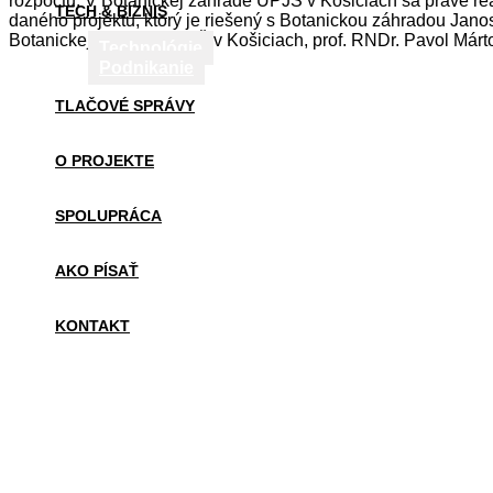
rozpočtu. V Botanickej záhrade UPJŠ v Košiciach sa práve re
TECH & BIZNIS
daného projektu, ktorý je riešený s Botanickou záhradou Jano
Botanickej záhrady UPJŠ v Košiciach, prof. RNDr. Pavol Márto
Technológie
Podnikanie
TLAČOVÉ SPRÁVY
O PROJEKTE
SPOLUPRÁCA
AKO PÍSAŤ
KONTAKT