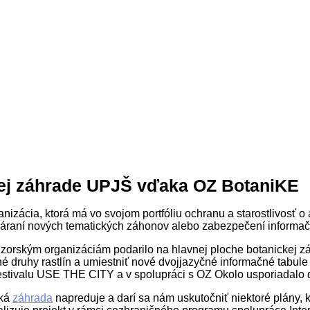
ej záhrade UPJŠ vďaka OZ BotaniKE
izácia, ktorá má vo svojom portfóliu ochranu a starostlivosť o
ytváraní nových tematických záhonov alebo zabezpečení informa
zorským organizáciám podarilo na hlavnej ploche botanickej zá
ané druhy rastlín a umiestniť nové dvojjazyčné informačné tab
festivalu USE THE CITY a v spolupráci s OZ Okolo usporiadalo 
cká
záhrada
napreduje a darí sa nám uskutočniť niektoré plány, 