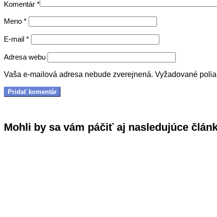
Komentár
*
Meno
*
E-mail
*
Adresa webu
Vaša e-mailová adresa nebude zverejnená.
Vyžadované poli
Mohli by sa vám páčiť aj nasledujúce člán