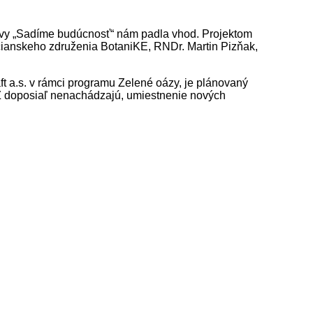
zvy „Sadíme budúcnosť“ nám padla vhod. Projektom
bčianskeho združenia BotaniKE, RNDr. Martin Pizňak,
ft a.s. v rámci programu Zelené oázy, je plánovaný
BZ doposiaľ nenachádzajú, umiestnenie nových