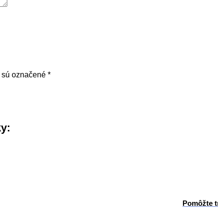
a sú označené
*
ky:
Pomôžte t