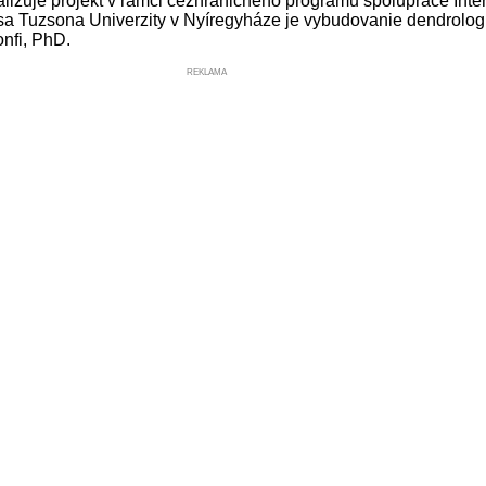
alizuje projekt v rámci cezhraničného programu spolupráce Int
sa Tuzsona Univerzity v Nyíregyháze je vybudovanie dendrologi
nfi, PhD.
REKLAMA