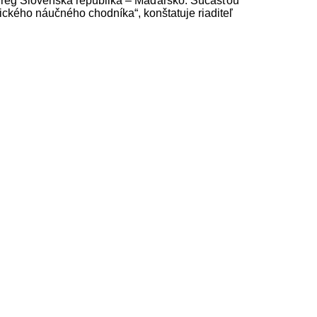
erreg Slovenská republika – Maďarsko. Súčasťou
ckého náučného chodníka“, konštatuje riaditeľ