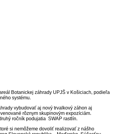
 areál Botanickej záhrady UPJŠ v Košiciach, podieľa
čného systému.
hrady vybudovať aj nový trvalkový záhon aj
ule venované rôznym skupinovým expozíciám.
druhý ročník podujatia SWAP rastlín.
ktoré si nemôžeme dovoliť realizovať z nášho