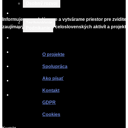
Osobný rozvoj
TECH & BIZNIS
Informujeme, vzdelávame a vytvárame priestor pre zvidite
Technológie
zaujímavých lokálnych i celoslovenských aktivít a projekto
Podnikanie
TLAČOVÉ SPRÁVY
Infomagazín
O PROJEKTE
O projekte
Spolupráca
SPOLUPRÁCA
Ako písať
AKO PÍSAŤ
Kontakt
KONTAKT
GDPR
Cookies