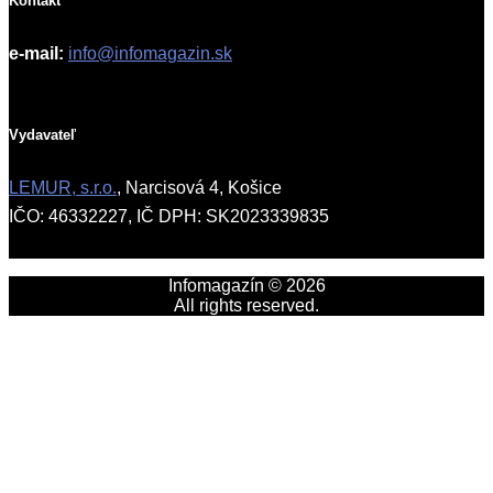
Kontakt
e-mail:
info@infomagazin.sk
Vydavateľ
LEMUR, s.r.o.
, Narcisová 4, Košice
IČO: 46332227, IČ DPH: SK2023339835
Infomagazín © 2026
All rights reserved.