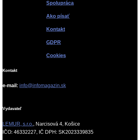
Spolupráca
Ako písať
Kontakt
GDPR
Cookies
Kontakt
e-mail:
info@infomagazin.sk
Vydavateľ
LEMUR, s.r.o.
, Narcisová 4, Košice
IČO: 46332227, IČ DPH: SK2023339835