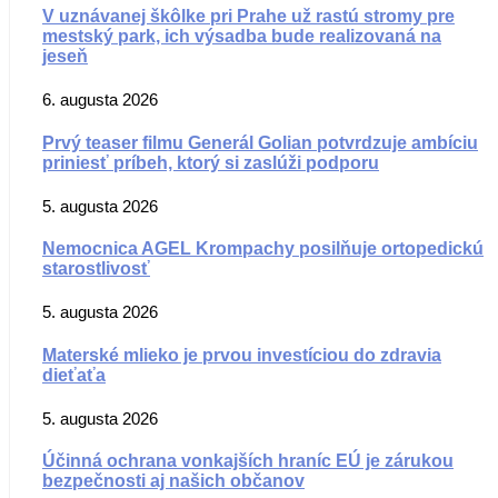
V uznávanej škôlke pri Prahe už rastú stromy pre
mestský park, ich výsadba bude realizovaná na
jeseň
6. augusta 2026
Prvý teaser filmu Generál Golian potvrdzuje ambíciu
priniesť príbeh, ktorý si zaslúži podporu
5. augusta 2026
Nemocnica AGEL Krompachy posilňuje ortopedickú
starostlivosť
5. augusta 2026
Materské mlieko je prvou investíciou do zdravia
dieťaťa
5. augusta 2026
Účinná ochrana vonkajších hraníc EÚ je zárukou
bezpečnosti aj našich občanov