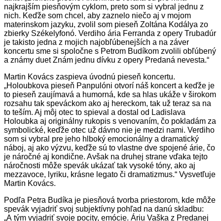
najkrajším piesňovým cyklom, preto som si vybral jednu z
nich. Keďže som chcel, aby zaznelo niečo aj v mojom
materinskom jazyku, zvolil som pieseň Zoltána Kodálya zo
zbierky Székelyfonó. Verdiho ária Ferranda z opery Trubadúr
je takisto jedna z mojich najobľúbenejších a na záver
koncertu sme si spoločne s Petrom Budíkom zvolili obľúbený
a známy duet Znám jednu dívku z opery Predaná nevesta.“
Martin Kovács zaspieva úvodnú pieseň koncertu.
„Holoubkova pieseň Panpulóni otvorí náš koncert a keďže je
to pieseň zaujímavá a humorná, kde sa hlas ukáže v širokom
rozsahu tak speváckom ako aj hereckom, tak už teraz sa na
to teším. Aj môj otec to spieval a dostal od Ladislava
Holoubka aj originálny rukopis s venovaním, čo pokladám za
symbolické, keďže otec už dávno nie je medzi nami. Verdiho
som si vybral pre jeho hlboký emocionálny a dramatický
náboj, aj ako výzvu, keďže sú to vlastne dve spojené árie, čo
je náročné aj kondične. Avšak na druhej strane vďaka tejto
náročnosti môže spevák ukázať tak vysoké tóny, ako aj
mezzavoce, lyriku, krásne legato či dramatizmus.“ Vysvetľuje
Martin Kovács.
Podľa Petra Budíka je piesňová tvorba priestorom, kde môže
spevák vyjadriť svoj subjektívny pohľad na danú skladbu:
„A tým vyjadriť svoje pocity, emócie. Áriu Vaška z Predanej