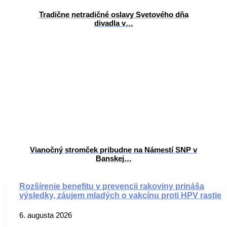
Tradične netradičné oslavy Svetového dňa
divadla v…
Vianočný stromček pribudne na Námestí SNP v
Banskej…
Rozšírenie benefitu v prevencii rakoviny prináša
výsledky, záujem mladých o vakcínu proti HPV rastie
6. augusta 2026