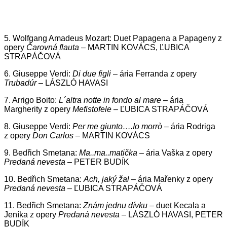
5. Wolfgang Amadeus Mozart: Duet Papagena a Papageny z
opery
Čarovná flauta
– MARTIN KOVÁCS, ĽUBICA
STRAPÁČOVÁ
6. Giuseppe Verdi:
Di due figli
– ária Ferranda z opery
Trubadúr
– LÁSZLÓ HAVASI
7. Arrigo Boito:
L´altra notte in fondo al mare
– ária
Margherity z opery
Mefistofele
– ĽUBICA STRAPÁČOVÁ
8. Giuseppe Verdi:
Per me giunto….Io morrò
– ária Rodriga
z opery
Don Carlos
– MARTIN KOVÁCS
9. Bedřich Smetana:
Ma..ma..matička
– ária Vaška z opery
Predaná nevesta
– PETER BUDÍK
10. Bedřich Smetana:
Ach, jaký žal
– ária Mařenky z opery
Predaná nevesta
– ĽUBICA STRAPÁČOVÁ
11. Bedřich Smetana:
Znám jednu dívku
– duet Kecala a
Jeníka z opery
Predaná nevesta
– LÁSZLÓ HAVASI, PETER
BUDÍK