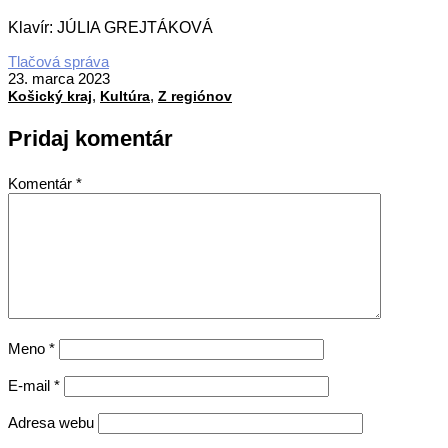
Klavír: JÚLIA GREJTÁKOVÁ
2023-
Tlačová správa
03-
23. marca 2023
,
,
23
Košický kraj
Kultúra
Z regiónov
Pridaj komentár
Komentár
*
Meno
*
E-mail
*
Adresa webu