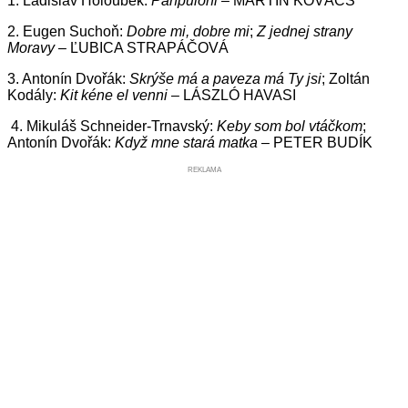
1. Ladislav Holoubek:
Panpulóni
– MARTIN KOVÁCS
2. Eugen Suchoň:
Dobre mi, dobre mi
;
Z jednej strany
Moravy
– ĽUBICA STRAPÁČOVÁ
3. Antonín Dvořák:
Skrýše má a paveza má Ty jsi
; Zoltán
Kodály:
Kit kéne el venni
– LÁSZLÓ HAVASI
4. Mikuláš Schneider-Trnavský:
Keby som bol vtáčkom
;
Antonín Dvořák:
Když mne stará matka
– PETER BUDÍK
REKLAMA