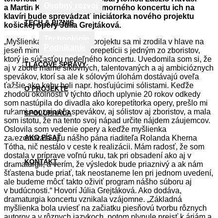
Osobný rozvoj
a Martin Kovács. Počas komorného koncertu ich na
klavíri bude sprevádzať iniciátorka nového projektu
TECH & BIZNIS
košickej opery Júlia Grejtáková.
Technológie
„Myšlienka na vznik tohto projektu sa mi zrodila v hlave na
Podnikanie
jeseň minulého roku pri korepetícii s jedným zo zboristov,
ktorý je súčasťou nedeľného koncertu. Uvedomila som si, že
TLAČOVÉ SPRÁVY
aj v zbore máme šikovných, talentovaných a aj ambicióznych
spevákov, ktorí sa ale k sólovým úlohám dostávajú oveľa
ťažšie ako keby boli napr. hosťujúcimi sólistami. Keďže
O PROJEKTE
zhodou okolností v týchto dňoch uplynie 20 rokov odkedy
som nastúpila do divadla ako korepetítorka opery, prešlo mi
rukami naozaj veľa spevákov, aj sólistov aj zboristov, a mala
SPOLUPRÁCA
som istotu, že na tento svoj nápad určite nájdem záujemcov.
Oslovila som vedenie opery a keďže myšlienka
AKO PÍSAŤ
zarezonovala aj u nášho pána riaditeľa Rolanda Kherna
Tótha, nič nestálo v ceste k realizácii. Mám radosť, že som
dostala v príprave voľnú ruku, tak pri obsadení ako aj v
KONTAKT
dramaturgii, a verím, že výsledok bude priaznivý a ak nám
šťastena bude priať, tak neostaneme len pri jednom uvedení,
ale budeme môcť takto oživiť program nášho súboru aj
v budúcnosti.“ Hovorí Júlia Grejtáková. Ako dodáva,
dramaturgia koncertu vznikala vzájomne. „Základná
myšlienka bola uviesť na začiatku piesňovú tvorbu rôznych
autorov a v rôznych jazykoch, potom plynule prejsť k áriám a