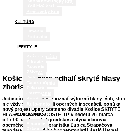
Banskobystrický kraj
Košický kraj
Prešovský kraj
KULTÚRA
Umenie
Podujatia
LIFESTYLE
Krása a móda
Zdravie
Bývanie
Zábava
Košická opera odhalí skryté hlasy
Deti
Gastronómia
zboristov
Zvieratá
Cestovanie
Jedinečnú príležitosť spoznať výborné hlasy tých, ktorí
Šport
nie vždy stoja v popredí operných inscenácií, ponúka
Auto-moto
nový projekt Opery Štátneho divadla Košice SKRYTÉ
VZDELÁVANIE
HLASY / VOCI NASCOSTE. Už v nedeľu 26. marca
o 17:00 sa ako sólisti predstavia štyria členovia
Financie
operného zboru – sopranistka Ľubica Strapáčová,
Práca
tenorista Peter Budík a basbarytonisti László Havasi