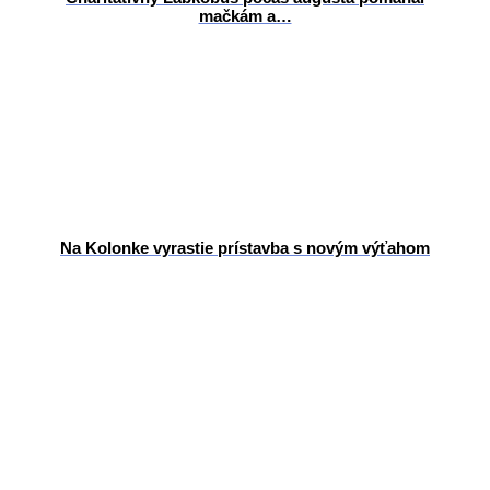
mačkám a…
Na Kolonke vyrastie prístavba s novým výťahom