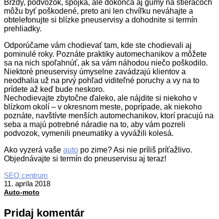
Brzdy, podvozok, spojka, ale dokonca aj gumy na stieračoch
môžu byť poškodené, preto ani len chvíľku neváhajte a
obtelefonujte si blízke pneuservisy a dohodnite si termín
prehliadky.
Odporúčame vám chodievať tam, kde ste chodievali aj
pominulé roky. Poznáte praktiky automechanikov a môžete
sa na nich spoľahnúť, ak sa vám náhodou niečo poškodilo.
Niektoré pneuservisy úmyselne zavádzajú klientov a
neodhalia už na prvý pohľad viditeľné poruchy a vy na to
prídete až keď bude neskoro.
Nechodievajte zbytočne ďaleko, ale nájdite si niekoho v
blízkom okolí – v okresnom meste, poprípade, ak niekoho
poznáte, navštívte menších automechanikov, ktorí pracujú na
seba a majú potrebné náradie na to, aby vám pozreli
podvozok, vymenili pneumatiky a vyvážili kolesá.
Ako vyzerá vaše
auto
po zime? Asi nie príliš príťažlivo.
Objednávajte si termín do pneuservisu aj teraz!
2018-
SEO centrum
04-
11. apríla 2018
11
Auto-moto
Pridaj komentár