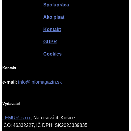
Spolupráca
Ako písať
Kontakt
GDPR
Cookies
Kontakt
e-mail:
info@infomagazin.sk
Vydavateľ
LEMUR, s.r.o.
, Narcisová 4, Košice
IČO: 46332227, IČ DPH: SK2023339835