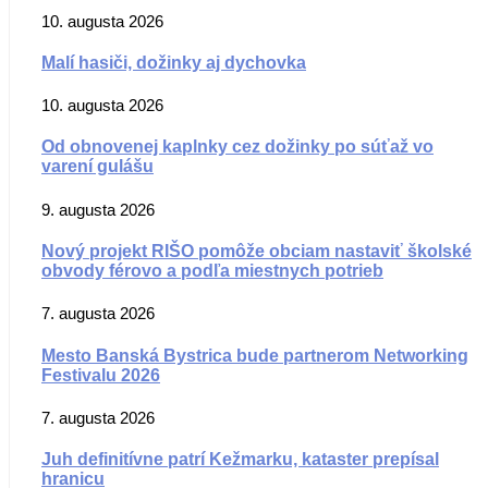
10. augusta 2026
Malí hasiči, dožinky aj dychovka
10. augusta 2026
Od obnovenej kaplnky cez dožinky po súťaž vo
varení gulášu
9. augusta 2026
Nový projekt RIŠO pomôže obciam nastaviť školské
obvody férovo a podľa miestnych potrieb
7. augusta 2026
Mesto Banská Bystrica bude partnerom Networking
Festivalu 2026
7. augusta 2026
Juh definitívne patrí Kežmarku, kataster prepísal
hranicu