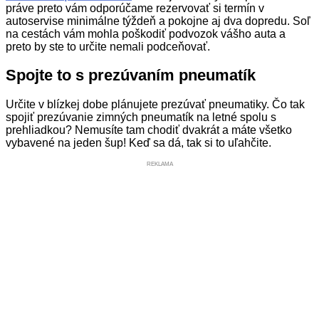
práve preto vám odporúčame rezervovať si termín v
autoservise minimálne týždeň a pokojne aj dva dopredu. Soľ
na cestách vám mohla poškodiť podvozok vášho auta a
preto by ste to určite nemali podceňovať.
Spojte to s prezúvaním pneumatík
Určite v blízkej dobe plánujete prezúvať pneumatiky. Čo tak
spojiť prezúvanie zimných pneumatík na letné spolu s
prehliadkou? Nemusíte tam chodiť dvakrát a máte všetko
vybavené na jeden šup! Keď sa dá, tak si to uľahčite.
REKLAMA