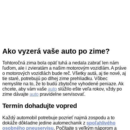
Ako vyzerá vaše auto po zime?
Tohtoročná zima bola opäť tuhá a nedala zabrať len nám
ľuďom, ale i zvieratám a našim motorovým vozidlám. A práve
o motorových vozidlách bude reč. Všetky autá, aj tie nové, aj
tie staré, potrebujú po dlhej zime prehliadku. Vôbec
nemyslite na to, že to budú zbytočne vyhodené peniaze. Ak
chcete, aby vám vaše
auto
slúžilo ešte veľa rokov, vždy po
zime dávajte
auto
pravidelne servisovať.
Termín dohadujte vopred
Každý automobil potrebuje pozrieť najmä zospodu a to
dokáže dôkladne jedine automechanik z
spoľahlivého
osobného pneuservisu
. Počítajte s veľkým náporom a