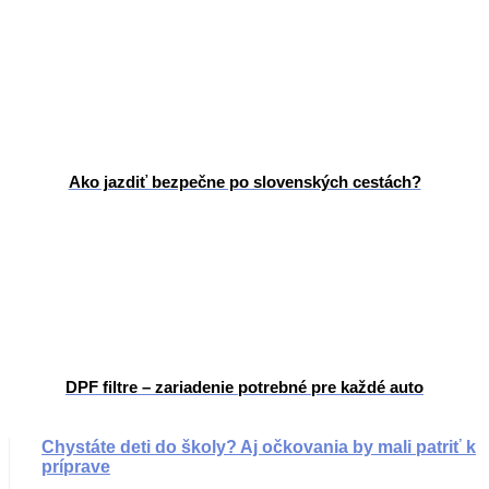
Ako jazdiť bezpečne po slovenských cestách?
DPF filtre – zariadenie potrebné pre každé auto
Chystáte deti do školy? Aj očkovania by mali patriť k
príprave