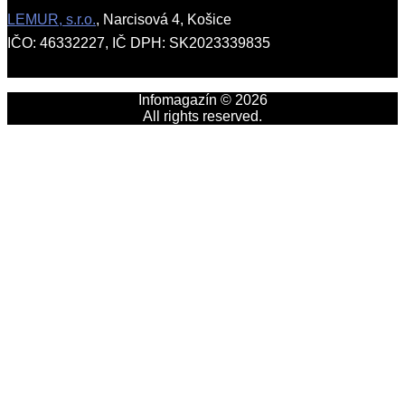
LEMUR, s.r.o.
, Narcisová 4, Košice
IČO: 46332227, IČ DPH: SK2023339835
Infomagazín © 2026
All rights reserved.