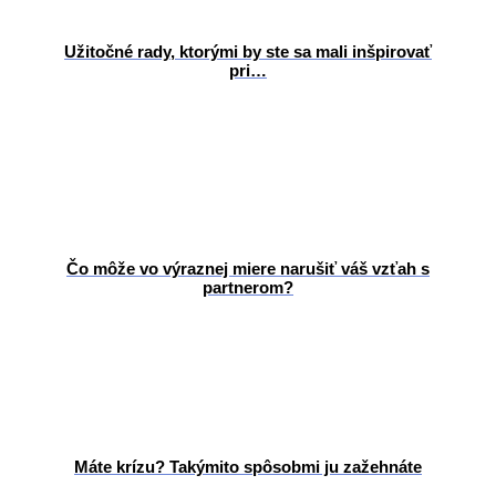
Užitočné rady, ktorými by ste sa mali inšpirovať
pri…
Čo môže vo výraznej miere narušiť váš vzťah s
partnerom?
Máte krízu? Takýmito spôsobmi ju zažehnáte