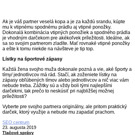
Ak je váš partner veselá kopa a je za každú srandu, kúpte
mu k vtipnému spodnému prádlu aj vtipné ponožky.
Dokonalá kombinácia vtipných ponožiek a spodného prádla
je vhodným darčekom pre akékoľvek príležitosti. Ideálne, ak
sa so svojim partnerom zladíte. Mať rovnaké vtipné ponožky
a ešte k tomu niekde na návšteve je tip top.
Lístky na športové zápasy
Každá žena svojho muža dokonale pozná a vie, aké športy a
tímy/ jednotlivcov má rád. Stačí, ak zoženiete lístky na
zápasy obľúbených tímov alebo jednotlivcov a nič viac vám
nebude treba. Zážitky sú a vždy boli tými najlepšími
darčekmi, tak prečo to neskúsiť pri najbližšej možnej
príležitosti?
Vyberte pre svojho partnera originálny, ale pritom praktický
darček, ktorý využije a nebude mu zapadať prachom.
2019-
SEO centrum
08-
23. augusta 2019
23
Tlačové správy