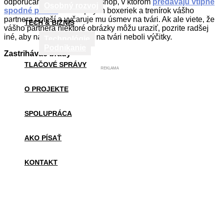
odporúčame vám nájsť si e-shop, v ktorom
predávajú vtipné
Osobný rozvoj
spodné prádlo
. Pár vtipných boxeriek a trenírok vášho
partnera poteší a vyčaruje mu úsmev na tvári. Ak ale viete, že
TECH & BIZNIS
vášho partnera niektoré obrázky môžu uraziť, pozrite radšej
iné, aby namiesto úsmevu na tvári neboli výčitky.
Technológie
Podnikanie
Zastrihávač brady
TLAČOVÉ SPRÁVY
REKLAMA
O PROJEKTE
SPOLUPRÁCA
AKO PÍSAŤ
KONTAKT