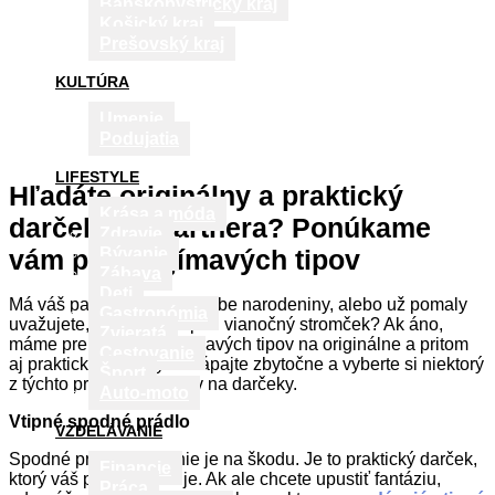
Banskobystrický kraj
Košický kraj
Prešovský kraj
KULTÚRA
Umenie
Podujatia
LIFESTYLE
Hľadáte originálny a praktický
Krása a móda
darček pre partnera? Ponúkame
Zdravie
vám pár zaujímavých tipov
Bývanie
Zábava
Deti
Má váš partner v blízkej dobe narodeniny, alebo už pomaly
Gastronómia
uvažujete, čo mu kúpiť pod vianočný stromček? Ak áno,
Zvieratá
máme pre vás pár zaujímavých tipov na originálne a pritom
Cestovanie
aj praktické darčeky. Netápajte zbytočne a vyberte si niektorý
Šport
z týchto praktických tipov na darčeky.
Auto-moto
Vtipné spodné prádlo
VZDELÁVANIE
Spodné prádlo nikdy nie je na škodu. Je to praktický darček,
Financie
ktorý váš partner využije. Ak ale chcete upustiť fantáziu,
Práca