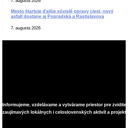
7. augusta 2026
Mesto štartuje ďalšie súvislé opravy ciest, nový
asfalt dostane aj Popradská a Rastislavova
7. augusta 2026
Informujeme, vzdelávame a vytvárame priestor pre zvidite
zaujímavých lokálnych i celoslovenských aktivít a projekto
Infomagazín