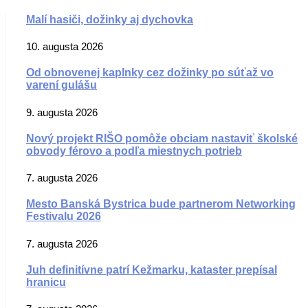
Malí hasiči, dožinky aj dychovka
10. augusta 2026
Od obnovenej kaplnky cez dožinky po súťaž vo
varení gulášu
9. augusta 2026
Nový projekt RIŠO pomôže obciam nastaviť školské
obvody férovo a podľa miestnych potrieb
7. augusta 2026
Mesto Banská Bystrica bude partnerom Networking
Festivalu 2026
7. augusta 2026
Juh definitívne patrí Kežmarku, kataster prepísal
hranicu