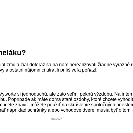
aneláku?
ializmu a žiaľ doteraz sa na ňom nerealizovali žiadne výrazné 
 a ostatní nájomníci utratili príliš veľa peňazí.
ytvorte si jednoduchú, ale zato veľmi peknú výzdobu. Na intern
obu. Poprípade ak máte doma staré ozdoby, ktoré chcete vyhodiť
 chcete zbaviť,
môžete použiť na skrášlenie spoločných priestor
ať napríklad schránky alebo vchodové dvere, musia byť o tom 
REKLAMA