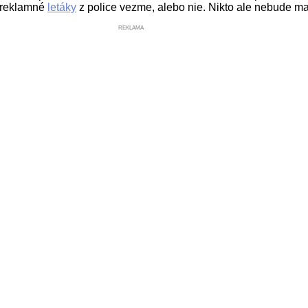
i reklamné
letáky
z police vezme, alebo n
ie.
Nikto ale nebude ma
REKLAMA