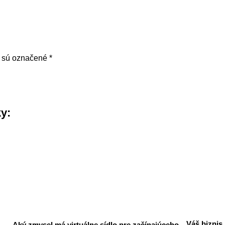
a sú označené
*
ky:
Váš biznis
Aký zmysel má virtuálne sídlo pre začínajúceho