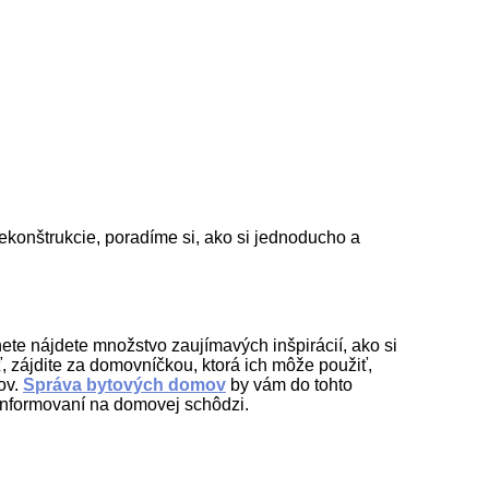
rekonštrukcie, poradíme si, ako si jednoducho a
ete nájdete množstvo zaujímavých inšpirácií, ako si
, zájdite za domovníčkou, ktorá ich môže použiť,
ov.
Správa bytových domov
by vám do tohto
informovaní na domovej schôdzi.