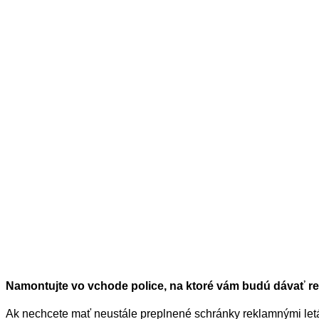
N
amontujte vo vchode police, na ktoré vám budú dávať r
Ak nechcete mať neustále preplnené schránky reklamnými let