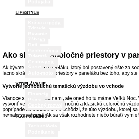
Podujatia
LIFESTYLE
Krása a móda
Zdravie
Bývanie
Zábava
Deti
Gastronómia
Ako skrášliť spoločné priestory v p
Zvieratá
Cestovanie
Ak bývate v staršom paneláku, ktorý bol postavený ešte za soc
Šport
lacno skrášliť spoločné priestory v paneláku bez toho, aby ste vy
Auto-moto
VZDELÁVANIE
Vytvorte jednoduchú tematickú výzdobu vo vchode
Financie
Vianoce sú už síce za nami, ale onedlho tu máme Veľkú Noc. V
Práca
vytvoriť veľkonočnú, ale i vianočnú a klasickú celoročnú výzd
Osobný rozvoj
poprípade sa dohodnite na schôdzi, že túto výzdobu,
ktor
ej sa
nemala zasahovať. Ak sa však rozhodnete niečo búrať/ vymieň
TECH & BIZNIS
Technológie
Podnikanie