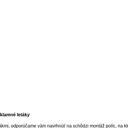
eklamné letáky
ákmi, odporúčame vám navrhnúť na schôdzi montáž políc, na kt