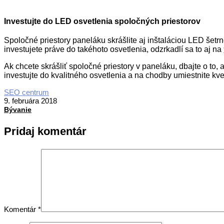
I
nvestujte do LED osvetlenia spoločných priestorov
Spoločné priestory paneláku skrášlite aj inštaláciou LED šet
investujete práve do takéhoto osvetlenia, odz
r
kadlí sa to aj na
Ak chcete skrášliť spoločné priestory v paneláku, dbajte o to
investujte do kvalitného osvetlenia a na chodby umiestnite kve
2018-
SEO centrum
02-
9. februára 2018
09
Bývanie
Pridaj komentár
Komentár
*