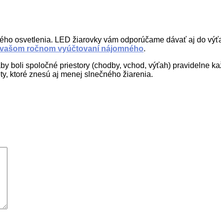
rného osvetlenia. LED žiarovky vám odporúčame dávať aj do výťa
vašom ročnom vyúčtovaní nájomného
.
, aby boli spoločné priestory (chodby, vchod, výťah) pravidelne
ty, ktoré znesú aj menej slnečného žiarenia.