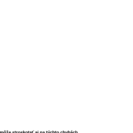
 môže stroskotať aj na týchto chybách