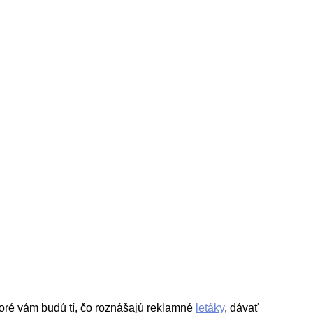
oré vám budú tí, čo roznášajú reklamné
letáky
, dávať