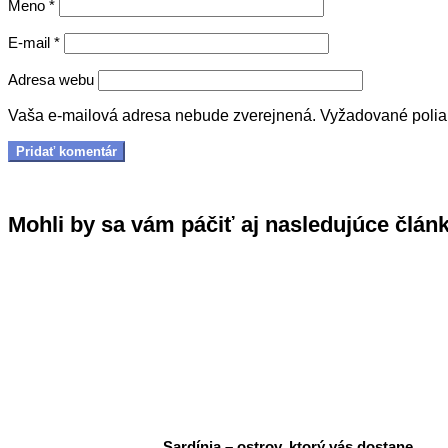
Meno
*
E-mail
*
Adresa webu
Vaša e-mailová adresa nebude zverejnená.
Vyžadované poli
Mohli by sa vám páčiť aj nasledujúce člán
Sardínia – ostrov, ktorý vás dostane