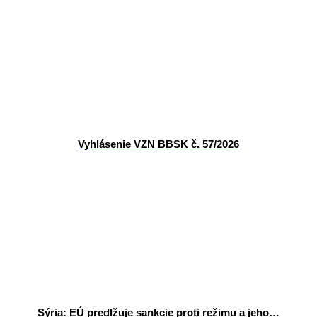
Vyhlásenie VZN BBSK č. 57/2026
Sýria: EÚ predlžuje sankcie proti režimu a jeho…