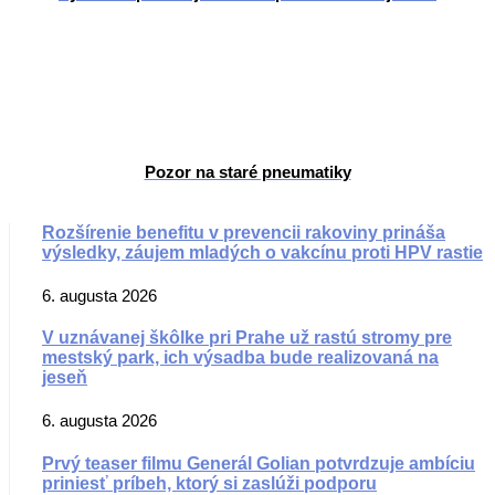
Pozor na staré pneumatiky
Rozšírenie benefitu v prevencii rakoviny prináša
výsledky, záujem mladých o vakcínu proti HPV rastie
6. augusta 2026
V uznávanej škôlke pri Prahe už rastú stromy pre
mestský park, ich výsadba bude realizovaná na
jeseň
6. augusta 2026
Prvý teaser filmu Generál Golian potvrdzuje ambíciu
priniesť príbeh, ktorý si zaslúži podporu