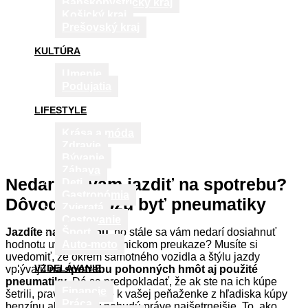
Banskobystrický kraj
Košický kraj
Prešovský kraj
KULTÚRA
Umenie
Podujatia
LIFESTYLE
Krása a móda
Zdravie
Bývanie
Zábava
Nedarí sa vám jazdiť na spotrebu?
Deti
Gastronómia
Dôvodom môžu byť pneumatiky
Zvieratá
Cestovanie
Jazdíte na spotrebu
, no stále sa vám nedarí dosiahnuť
Šport
hodnotu uvedenú v technickom preukaze? Musíte si
Auto-moto
uvedomiť, že okrem samotného vozidla a štýlu jazdy
VZDELÁVANIE
vplývajú
na spotrebu pohonných hmôt aj použité
pneumatiky
. Dá sa predpokladať, že ak ste na ich kúpe
Financie
šetrili, pravdepodobne k vašej peňaženke z hľadiska kúpy
Práca
benzínu alebo nafty nebudú práve najšetrnejšie. To, ako