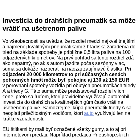
Investícia do drahších pneumatík sa môže
vrátiť na ušetrenom palive
Vo všeobecnosti sa uvádza, že rozdiel medzi najkvalitnejšími
a najmenej kvalitnými pneumatikami z hľadiska zaradenia do
tried na základe spotreby je približne 0,5 litra paliva na 100
odjazdených kilometrov. Na prvý pohľad sa tento rozdiel zdá
ako nepatrný, no ak s autom jazdíte počas sezónny viac,
suma sa dokáže nazberať na naozaj zaujímavú čiastku.
Pri
odjazdení 20 000 kilometrov to pri súčasných cenách
pohonných hmôt môže byť pokojne aj 130 až 150 EUR
v porovnaní spotreby vozidla pri obutých pneumatikách triedy
A a triedy G. Táto suma môže predstavovať rozdiel v ich
cene, preto sa ľuďom, ktorí pravidelne využívajú automobil,
investícia do drahších a kvalitnejších gúm často vráti na
ušetrenom palive. Samozrejme, kúpa pneumatík triedy A sa
neoplatí príležitostným vodičom, ktorí
auto
využívajú len na
krátke vzdialenosti.
EU štítkami by mali byť označené všetky gumy, a to aj pri
internetovom predaji. Napríklad predajca Pneushop.sk ich