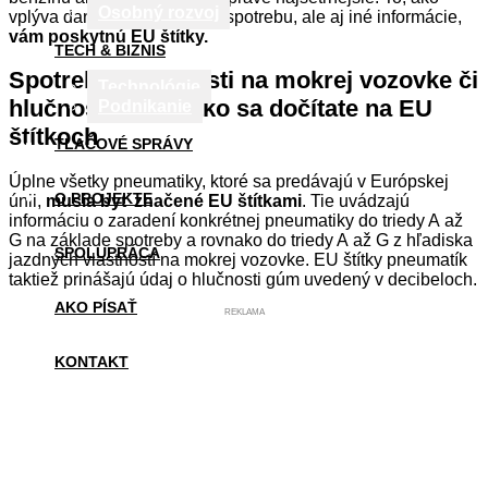
Osobný rozvoj
vplýva daná pneumatika na spotrebu, ale aj iné informácie,
vám poskytnú EU štítky.
TECH & BIZNIS
Spotrebu, vlastnosti na mokrej vozovke či
Technológie
hlučnosť. To všetko sa dočítate na EU
Podnikanie
štítkoch
TLAČOVÉ SPRÁVY
Úplne všetky pneumatiky, ktoré sa predávajú v Európskej
O PROJEKTE
únii,
musia byť značené EU štítkami
. Tie uvádzajú
informáciu o zaradení konkrétnej pneumatiky do triedy A až
G na základe spotreby a rovnako do triedy A až G z hľadiska
SPOLUPRÁCA
jazdných vlastností na mokrej vozovke. EU štítky pneumatík
taktiež prinášajú údaj o hlučnosti gúm uvedený v decibeloch.
AKO PÍSAŤ
REKLAMA
KONTAKT