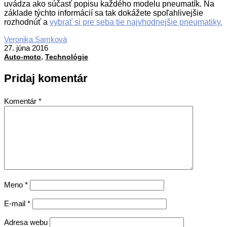
uvádza ako súčasť popisu každého modelu pneumatík. Na
základe týchto informácií sa tak dokážete spoľahlivejšie
rozhodnúť a
vybrať si pre seba tie najvhodnejšie pneumatiky.
2016-
Veronika Samková
06-
27. júna 2016
,
27
Auto-moto
Technológie
Pridaj komentár
Komentár
*
Meno
*
E-mail
*
Adresa webu