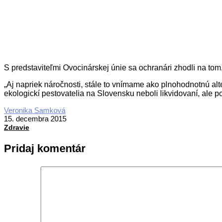
S predstaviteľmi Ovocinárskej únie sa ochranári zhodli na tom
„Aj napriek náročnosti, stále to vnímame ako plnohodnotnú alt
ekologickí pestovatelia na Slovensku neboli likvidovaní, ale 
2015-
Veronika Samková
12-
15. decembra 2015
15
Zdravie
Pridaj komentár