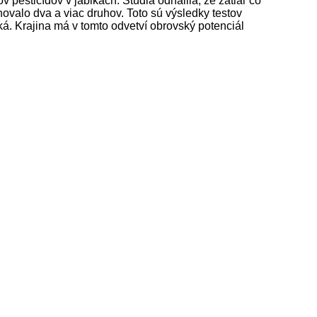
pesticídov v jablkách. Štúdia odhalila, že zatiaľ čo
ovalo dva a viac druhov. Toto sú výsledky testov
á. Krajina má v tomto odvetví obrovský potenciál