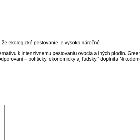
, že ekologické pestovanie je vysoko náročné.
ernatívu k intenzívnemu pestovaniu ovocia a iných plodín. Green
podporovaní – politicky, ekonomicky aj ľudsky,“ doplnila Nikodem