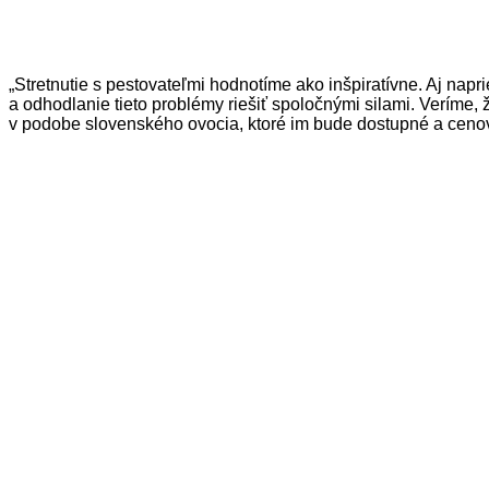
„Stretnutie s pestovateľmi hodnotíme ako inšpiratívne. Aj napr
a odhodlanie tieto problémy riešiť spoločnými silami. Veríme, ž
v podobe slovenského ovocia, ktoré im bude dostupné a cenovo