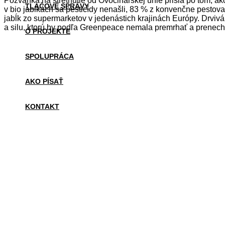
Pozvánka na stretnutie od Ovocinárskej únie prišla po tom, ak
TLAČOVÉ SPRÁVY
v bio jablkách sa pesticídy nenašli, 83 % z konvenčne pestova
jabĺk zo supermarketov v jedenástich krajinách Európy. Drvivá
a silu, ktorú by podľa Greenpeace nemala premrhať a prenechať
O PROJEKTE
SPOLUPRÁCA
AKO PÍSAŤ
KONTAKT