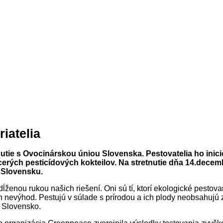
riatelia
tie s Ovocinárskou úniou Slovenska. Pestovatelia ho iniciov
acerých pesticídových kokteilov. Na stretnutie dňa 14.dece
 Slovensku.
dĺženou rukou našich riešení. Oni sú tí, ktorí ekologické pestov
evýhod. Pestujú v súlade s prírodou a ich plody neobsahujú zvy
 Slovensko.