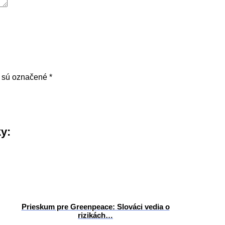
a sú označené
*
ky:
Prieskum pre Greenpeace: Slováci vedia o
rizikách…