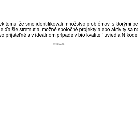
iek tomu, že sme identifikovali množstvo problémov, s ktorými pe
e ďalšie stretnutia, možné spoločné projekty alebo aktivity sa n
 prijateľné a v ideálnom prípade v bio kvalite,“ uviedla Nikod
REKLAMA