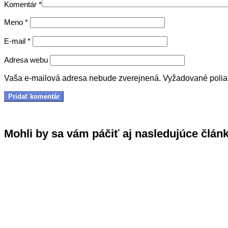
Komentár
*
Meno
*
E-mail
*
Adresa webu
Vaša e-mailová adresa nebude zverejnená.
Vyžadované poli
Mohli by sa vám páčiť aj nasledujúce člán