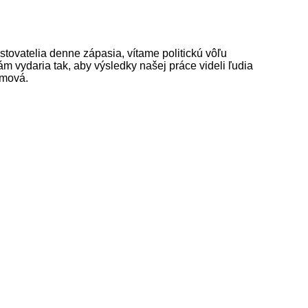
stovatelia denne zápasia, vítame politickú vôľu
ám vydaria tak, aby výsledky našej práce videli ľudia
emová.