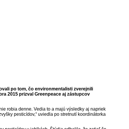
ali po tom, čo environmentalisti zverejnili
mbra 2015 prizval Greenpeace aj zástupcov
anie robia denne. Vedia to a majú výsledky aj napriek
šky pesticídov,“ uviedla po stretnutí koordinátorka