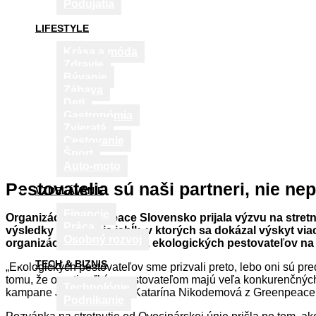
Podujatia
LIFESTYLE
Krása a móda
Zdravie
Bývanie
Zábava
Deti
Gastronómia
Zvieratá
Cestovanie
Šport
Auto-moto
Pestovatelia sú naši partneri, nie nep
VZDELÁVANIE
Financie
Organizácia Greenpeace Slovensko prijala výzvu na stretnu
Práca
výsledky testovania jabĺk, v ktorých sa dokázal výskyt vi
Osobný rozvoj
organizácie Ekotrend, zväz ekologických pestovateľov na
TECH & BIZNIS
„Ekologických pestovateľov sme prizvali preto, lebo oni sú pre
tomu, že oproti veľkým pestovateľom majú veľa konkurenčných n
Technológie
kampane Jedlo pre život, Katarína Nikodemová z Greenpeace
Podnikanie