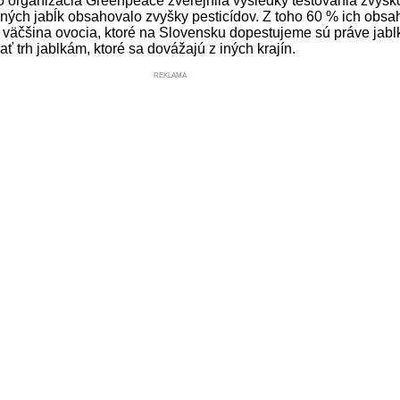
o organizácia Greenpeace zverejnila výsledky testovania zvyškov 
ných jabĺk obsahovalo zvyšky pesticídov. Z toho 60 % ich obsah
 väčšina ovocia, ktoré na Slovensku dopestujeme sú práve jablk
 trh jablkám, ktoré sa dovážajú z iných krajín.
REKLAMA