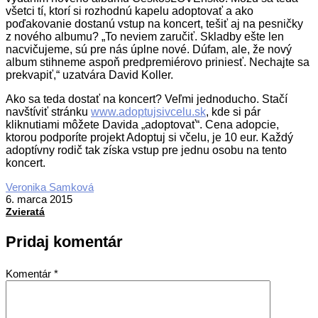
všetci tí, ktorí si rozhodnú kapelu adoptovať a ako
poďakovanie dostanú vstup na koncert, tešiť aj na pesničky
z nového albumu? „To neviem zaručiť. Skladby ešte len
nacvičujeme, sú pre nás úplne nové. Dúfam, ale, že nový
album stihneme aspoň predpremiérovo priniesť. Nechajte sa
prekvapiť,“ uzatvára David Koller.
Ako sa teda dostať na koncert? Veľmi jednoducho. Stačí
navštíviť stránku
www.adoptujsivcelu.sk
, kde si pár
kliknutiami môžete Davida „adoptovať“. Cena adopcie,
ktorou podporíte projekt Adoptuj si včelu, je 10 eur. Každý
adoptívny rodič tak získa vstup pre jednu osobu na tento
koncert.
2015-
Veronika Samková
03-
6. marca 2015
06
Zvieratá
Pridaj komentár
Komentár
*