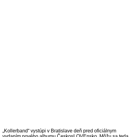
„Kollerband“ vystúpi v Bratislave deň pred oficiálnym
vydaním nového albumu ČeskosLOVEnsko. Môžu sa teda