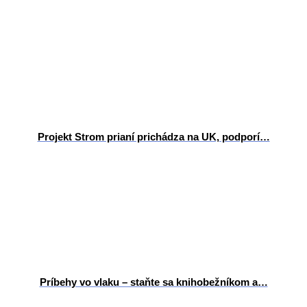
Projekt Strom prianí prichádza na UK, podporí…
Príbehy vo vlaku – staňte sa knihobežníkom a…