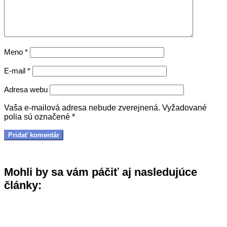
Meno
*
E-mail
*
Adresa webu
Vaša e-mailová adresa nebude zverejnená.
Vyžadované
polia sú označené
*
Mohli by sa vám páčiť aj nasledujúce
články: