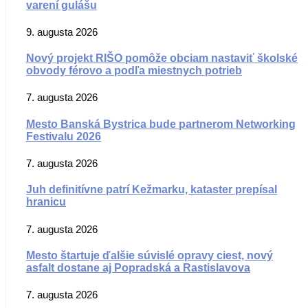
varení gulášu
9. augusta 2026
Nový projekt RIŠO pomôže obciam nastaviť školské
obvody férovo a podľa miestnych potrieb
7. augusta 2026
Mesto Banská Bystrica bude partnerom Networking
Festivalu 2026
7. augusta 2026
Juh definitívne patrí Kežmarku, kataster prepísal
hranicu
7. augusta 2026
Mesto štartuje ďalšie súvislé opravy ciest, nový
asfalt dostane aj Popradská a Rastislavova
7. augusta 2026