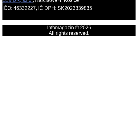
LEMUR, s.r.o.
, Narcisová 4, Košice
IČO: 46332227, IČ DPH: SK2023339835
Infomagazín © 2026
All rights reserved.