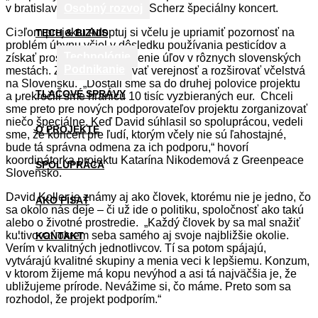
v bratislavskej kaviarni Kafe Scherz špeciálny koncert.
Osobný rozvoj
Cieľom projektu Adoptuj si včelu je upriamiť pozornosť na
TECH & BIZNIS
problém úhynu včiel v dôsledku používania pesticídov a
Technológie
získať prostriedky na osadenie úľov v rôznych slovenských
Podnikanie
mestách. Zároveň vzdelávať verejnosť a rozširovať včelstvá
na Slovensku. „Dostali sme sa do druhej polovice projektu
TLAČOVÉ SPRÁVY
a prekročili sme hranicu 10 tisíc vyzbieraných eur. Chceli
sme preto pre nových podporovateľov projektu zorganizovať
niečo špeciálne. Keď David súhlasil so spoluprácou, vedeli
O PROJEKTE
sme, že koncert pre ľudí, ktorým včely nie sú ľahostajné,
bude tá správna odmena za ich podporu,“ hovorí
koordinátorka projektu Katarína Nikodemová z Greenpeace
SPOLUPRÁCA
Slovensko.
David Koller je známy aj ako človek, ktorému nie je jedno, čo
AKO PÍSAŤ
sa okolo nás deje – či už ide o politiku, spoločnosť ako takú
alebo o životné prostredie. „Každý človek by sa mal snažiť
kultivovať okrem seba samého aj svoje najbližšie okolie.
KONTAKT
Verím v kvalitných jednotlivcov. Tí sa potom spájajú,
vytvárajú kvalitné skupiny a menia veci k lepšiemu. Konzum,
v ktorom žijeme má kopu nevýhod a asi tá najväčšia je, že
ubližujeme prírode. Nevážime si, čo máme. Preto som sa
rozhodol, že projekt podporím.“