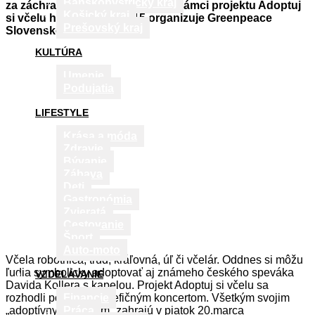
Banskobystrický kraj
za záchranu včiel v Bratislave. V rámci projektu Adoptuj
Košický kraj
si včelu ho 20. marca 2015 organizuje Greenpeace
Prešovský kraj
Slovensko.
KULTÚRA
Umenie
Podujatia
LIFESTYLE
Krása a móda
Zdravie
Bývanie
Zábava
Deti
Gastronómia
Zvieratá
Cestovanie
Šport
Auto-moto
Včela robotnica, trúd, kráľovná, úľ či včelár. Oddnes si môžu
ľudia symbolicky adoptovať aj známeho českého speváka
VZDELÁVANIE
Davida Kollera s kapelou. Projekt Adoptuj si včelu sa
rozhodli podporiť benefičným koncertom. Všetkým svojim
Financie
„adoptívnym rodičom“ zahrajú v piatok 20.marca
Práca