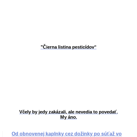
"Čierna listina pesticídov“
Včely by jedy zakázali, ale nevedia to povedať.
My áno.
Od obnovenej kaplnky cez dožinky po súťaž vo