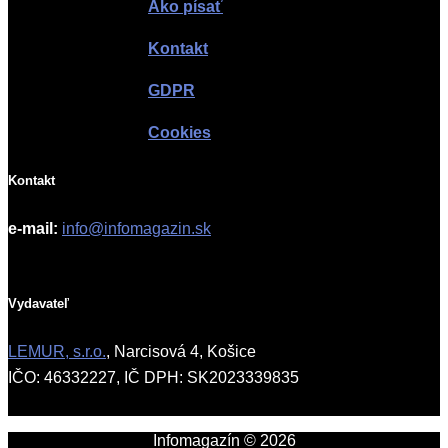
Ako písať
Kontakt
GDPR
Cookies
Kontakt
e-mail:
info@infomagazin.sk
Vydavateľ
LEMUR, s.r.o.
, Narcisová 4, Košice
IČO: 46332227, IČ DPH: SK2023339835
Infomagazín © 2026