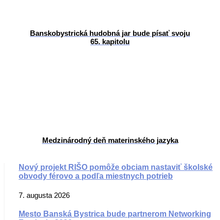
Banskobystrická hudobná jar bude písať svoju
65. kapitolu
Medzinárodný deň materinského jazyka
Nový projekt RIŠO pomôže obciam nastaviť školské
obvody férovo a podľa miestnych potrieb
7. augusta 2026
Mesto Banská Bystrica bude partnerom Networking