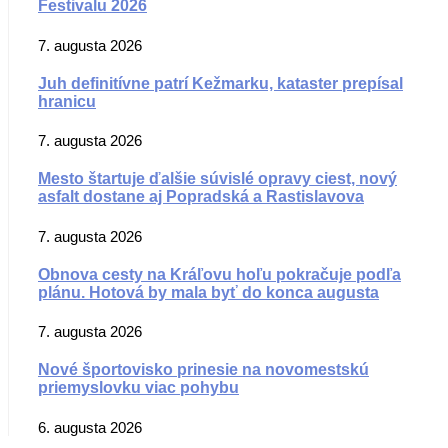
Festivalu 2026
7. augusta 2026
Juh definitívne patrí Kežmarku, kataster prepísal
hranicu
7. augusta 2026
Mesto štartuje ďalšie súvislé opravy ciest, nový
asfalt dostane aj Popradská a Rastislavova
7. augusta 2026
Obnova cesty na Kráľovu hoľu pokračuje podľa
plánu. Hotová by mala byť do konca augusta
7. augusta 2026
Nové športovisko prinesie na novomestskú
priemyslovku viac pohybu
6. augusta 2026