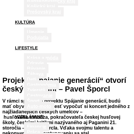
Banskobystrický kraj
Košický kraj
Prešovský kraj
KULTÚRA
Umenie
Podujatia
LIFESTYLE
Krása a móda
Zdravie
Bývanie
Zábava
Projekt „Spájanie generácií“ otvorí
Deti
Gastronómia
český Paganini – Pavel Šporcl
Zvieratá
Cestovanie
V rámci spustenia projektu Spájanie generácií, budú
Šport
mať obyvatelia Košíc česť vypočuť si koncert jedného z
Auto-moto
najžiadanejších českých umelcov
–
VZDELÁVANIE
husľového virtuóza, pokračovateľa českej husľovej
školy, českými kritikmi nazývaného aj Paganini 21.
Financie
storočia – Pavla Šporcla. Vďaka svojmu talentu a
Práca
nekonvenčnému vystupovaniu sa stal