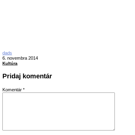
2014-
dads
11-
6. novembra 2014
06
Kultúra
Pridaj komentár
Komentár
*