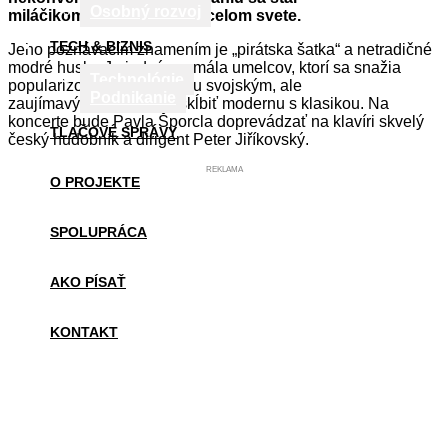
Osobný rozvoj
miláčikom obecenstva po celom svete.
TECH & BIZNIS
Jeho poznávacím znamením je „pirátska šatka“ a netradičné
modré husle. Je jedným z mála umelcov, ktorí sa snažia
Technológie
popularizovať vážnu hudbu svojským, ale
Podnikanie
zaujímavým spôsobom, skĺbiť modernu s klasikou. Na
koncerte bude Pavla Šporcla doprevádzať na klavíri skvelý
TLAČOVÉ SPRÁVY
český hudobník a dirigent Peter Jiříkovský.
REKLAMA
O PROJEKTE
SPOLUPRÁCA
AKO PÍSAŤ
KONTAKT