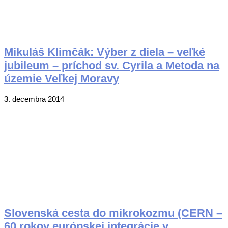
Mikuláš Klimčák: Výber z diela – veľké
jubileum – príchod sv. Cyrila a Metoda na
územie Veľkej Moravy
2014-
3. decembra 2014
12-
03
Slovenská cesta do mikrokozmu (CERN –
60 rokov európskej integrácie v