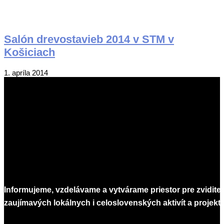
Salón drevostavieb 2014 v STM v
Košiciach
2014-
1. apríla 2014
04-
01
Informujeme, vzdelávame a vytvárame priestor pre zvidite
zaujímavých lokálnych i celoslovenských aktivít a projekto