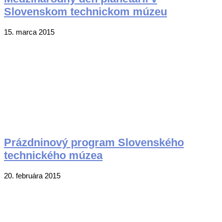
Slovenskom technickom múzeu
2015-
15. marca 2015
03-
15
Prázdninový program Slovenského
technického múzea
2015-
20. februára 2015
02-
20