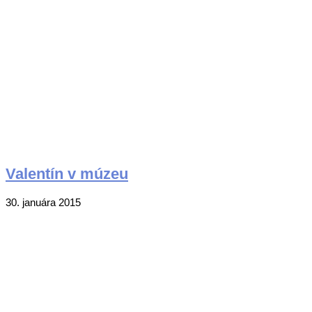
Valentín v múzeu
2015-
30. januára 2015
01-
30