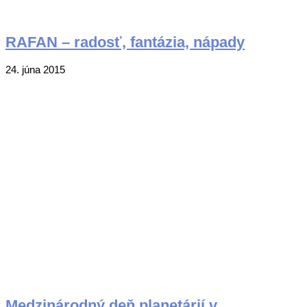
RAFAN – radosť, fantázia, nápady
2015-
24. júna 2015
06-
24
Medzinárodný deň planetárií v