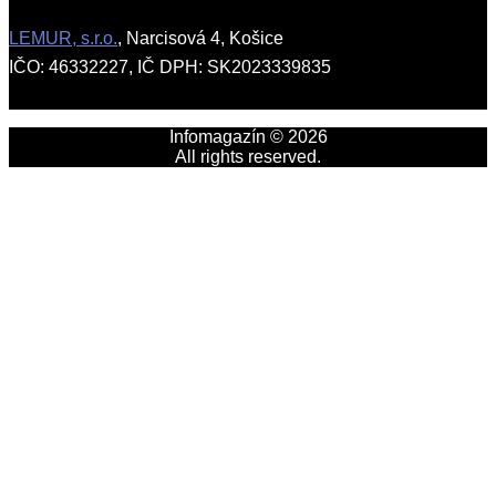
LEMUR, s.r.o.
, Narcisová 4, Košice
IČO: 46332227, IČ DPH: SK2023339835
Infomagazín © 2026
All rights reserved.