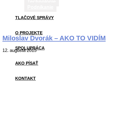
Technológie
Podnikanie
TLAČOVÉ SPRÁVY
O PROJEKTE
Miloslav Dvorák – AKO TO VIDÍM
SPOLUPRÁCA
2015-
12. augusta 2015
08-
12
AKO PÍSAŤ
KONTAKT