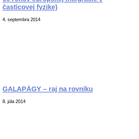
časticovej fyzike)
2014-
4. septembra 2014
09-
04
GALAPÁGY – raj na rovníku
2014-
8. júla 2014
07-
08