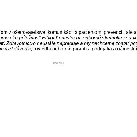
v ošetrovateľstve, komunikácii s pacientom, prevencii, ale a
me ako príležitosť vytvoriť priestor na odborné stretnutie zdra
vať. Zdravotníctvo neustále napreduje a my nechceme zostať p
ne vzdelávanie,“
uviedla odborná garantka podujatia a námestníč
REKLAMA