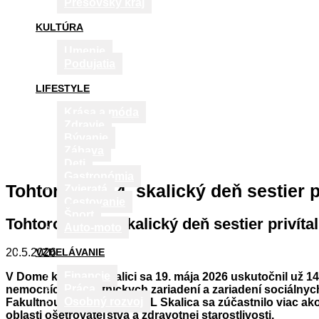
Prešovský kraj
KULTÚRA
Umenie
Podujatia
LIFESTYLE
Krása a móda
Zdravie
Bývanie
Zábava
Deti
Gastronómia
Tohtoročný 14. skalický deň sestier p
Zvieratá
Cestovanie
Šport
Tohtoročný 14. skalický deň sestier privíta
Auto-moto
VZDELÁVANIE
20.5.2026
Financie
V Dome kultúry v Skalici sa 19. mája 2026 uskutočnil už 14
Práca
nemocníc, zdravotníckych zariadení a zariadení sociálnyc
Osobný rozvoj
Fakultnou nemocnica AGEL Skalica sa zúčastnilo viac ak
oblasti ošetrovateľstva a zdravotnej starostlivosti.