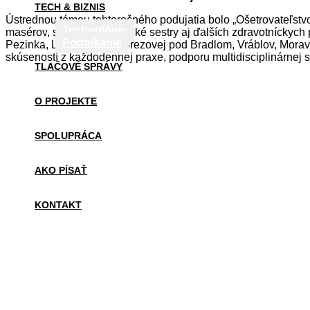
TECH & BIZNIS
Ústrednou témou tohtoročného podujatia bolo „Ošetrovateľstvo 
Technológie
masérov, sanitárov, praktické sestry aj ďalších zdravotníckych
Podnikanie
Pezinka, Levíc, Myjavy, Brezovej pod Bradlom, Vráblov, Mora
skúseností z každodennej praxe, podporu multidisciplinárnej s
TLAČOVÉ SPRÁVY
O PROJEKTE
SPOLUPRÁCA
AKO PÍSAŤ
KONTAKT