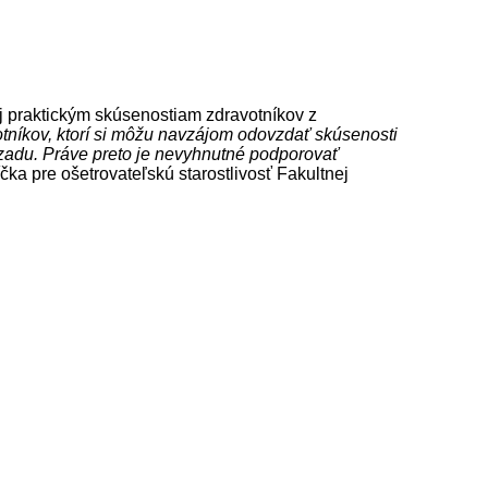
j praktickým skúsenostiam zdravotníkov z
votníkov, ktorí si môžu navzájom odovzdať skúsenosti
ozadu. Práve preto je nevyhnutné podporovať
ka pre ošetrovateľskú starostlivosť Fakultnej