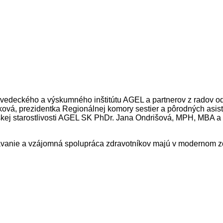
vedeckého a výskumného inštitútu AGEL a partnerov z radov od
ová, prezidentka Regionálnej komory sestier a pôrodných asist
eľskej starostlivosti AGEL SK PhDr. Jana Ondrišová, MPH, MBA 
lávanie a vzájomná spolupráca zdravotníkov majú v modernom zd