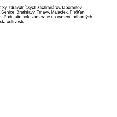
ntky, zdravotníckych záchranárov, laborantov,
 Senice, Bratislavy, Trnavy, Malaciek, Piešťan,
ska. Podujatie bolo zamerané na výmenu odborných
arostlivosti.