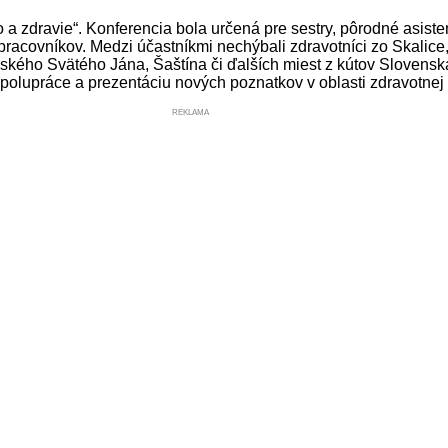
a zdravie“. Konferencia bola určená pre sestry, pôrodné asiste
 pracovníkov. Medzi účastníkmi nechýbali zdravotníci zo Skalice,
vského Svätého Jána, Šaštína či ďalších miest z kútov Sloven
polupráce a prezentáciu nových poznatkov v oblasti zdravotnej st
REKLAMA