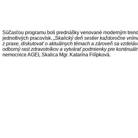
Súčasťou programu boli prednášky venované moderným trendom 
jednotlivých pracovísk.
„Skalický deň sestier každoročne vníma
z praxe, diskutovať o aktuálnych témach a zároveň sa vzdelá
odborný rast zdravotníkov a vytvárať podmienky pre kontinuál
nemocnice AGEL Skalica Mgr. Katarína Filípková.