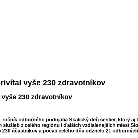
rivítal vyše 230 zdravotníkov
l vyše 230 zdravotníkov
. ročník odborného podujatia Skalický deň sestier, ktorý aj
h služieb z celého regiónu i ďalších vzdialenejších miest
o 230 účastníkov a počas celého dňa odznelo 21 odbornýc