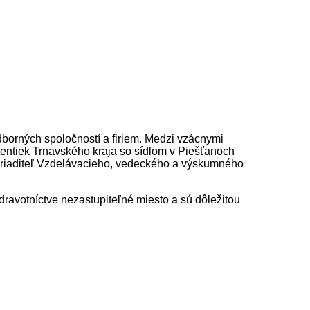
borných spoločností a firiem. Medzi vzácnymi
entiek Trnavského kraja so sídlom v Piešťanoch
a riaditeľ Vzdelávacieho, vedeckého a výskumného
ravotníctve nezastupiteľné miesto a sú dôležitou