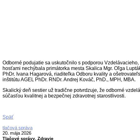
Odborné podujatie sa uskutočnilo s podporou Vzdelávacieho, 
hosťami nechýbala primátorka mesta Skalica Mgr. Oľga Lupták
PhDr. Ivana Hagarová, riaditeľka Odboru kvality a ošetrovat
inštitútu AGEL PhDr. RNDr. Andrej Kováč, PhD., MPH, MBA.
Skalický deň sestier už tradične potvrdzuje, že odborné vzde
súčasťou kvalitnej a bezpečnej zdravotnej starostlivosti.
Späť
2026-
tlačová správa
05-
20. mája 2026
,
20
Tlačové správy
Zdravie