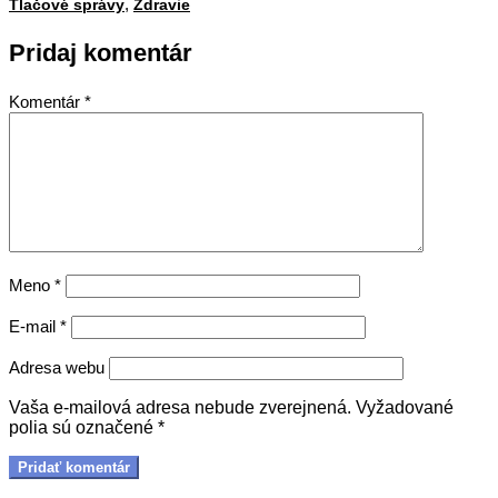
,
22
Tlačové správy
Zdravie
Pridaj komentár
Komentár
*
Meno
*
E-mail
*
Adresa webu
Vaša e-mailová adresa nebude zverejnená.
Vyžadované
polia sú označené
*