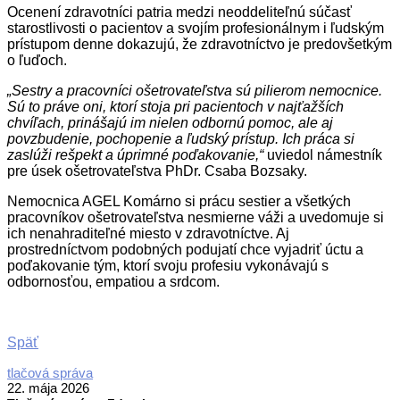
Ocenení zdravotníci patria medzi neoddeliteľnú súčasť
starostlivosti o pacientov a svojím profesionálnym i ľudským
prístupom denne dokazujú, že zdravotníctvo je predovšetkým
o ľuďoch.
„Sestry a pracovníci ošetrovateľstva sú pilierom nemocnice.
Sú to práve oni, ktorí stoja pri pacientoch v najťažších
chvíľach, prinášajú im nielen odbornú pomoc, ale aj
povzbudenie, pochopenie a ľudský prístup. Ich práca si
zaslúži rešpekt a úprimné poďakovanie,“
uviedol námestník
pre úsek ošetrovateľstva PhDr. Csaba Bozsaky.
Nemocnica AGEL Komárno si prácu sestier a všetkých
pracovníkov ošetrovateľstva nesmierne váži a uvedomuje si
ich nenahraditeľné miesto v zdravotníctve. Aj
prostredníctvom podobných podujatí chce vyjadriť úctu a
poďakovanie tým, ktorí svoju profesiu vykonávajú s
odbornosťou, empatiou a srdcom.
Späť
2026-
tlačová správa
05-
22. mája 2026