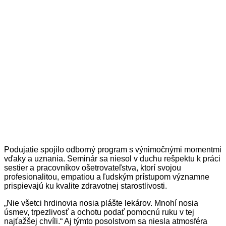
Podujatie spojilo odborný program s výnimočnými momentmi
vďaky a uznania. Seminár sa niesol v duchu rešpektu k práci
sestier a pracovníkov ošetrovateľstva, ktorí svojou
profesionalitou, empatiou a ľudským prístupom významne
prispievajú ku kvalite zdravotnej starostlivosti.
„Nie všetci hrdinovia nosia plášte lekárov. Mnohí nosia
úsmev, trpezlivosť a ochotu podať pomocnú ruku v tej
najťažšej chvíli.“ Aj týmto posolstvom sa niesla atmosféra