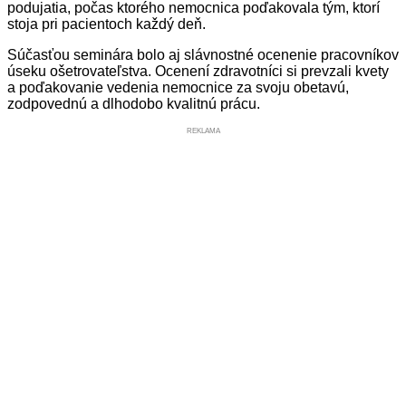
podujatia, počas ktorého nemocnica poďakovala tým, ktorí
stoja pri pacientoch každý deň.
Súčasťou seminára bolo aj slávnostné ocenenie pracovníkov
úseku ošetrovateľstva. Ocenení zdravotníci si prevzali kvety
a poďakovanie vedenia nemocnice za svoju obetavú,
zodpovednú a dlhodobo kvalitnú prácu.
REKLAMA