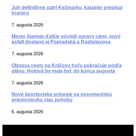
Juh definitívne patrí Kežmarku, kataster prepísal
hranicu
7. augusta 2026
Mesto štartuje ďalšie súvislé opravy ciest, nový
asfalt dostane aj Popradská a Rastislavova
7. augusta 2026
Obnova cesty na Kráľovu hoľu pokračuje podľa
plánu. Hotová by mala byť do konca augusta
7. augusta 2026
Nové športovisko prinesie na novomestskú
priemyslovku viac pohybu
6. augusta 2026