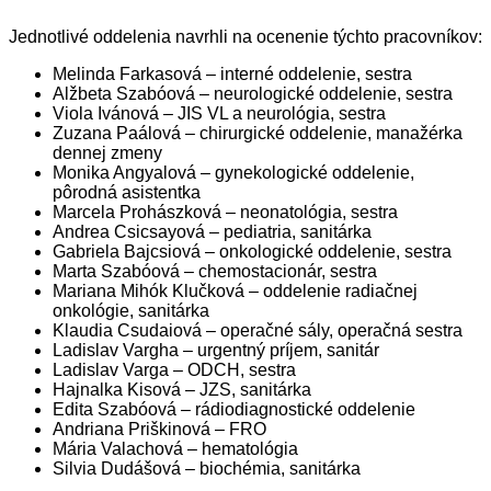
Jednotlivé oddelenia navrhli na ocenenie týchto pracovníkov:
Melinda Farkasová – interné oddelenie, sestra
Alžbeta Szabóová – neurologické oddelenie, sestra
Viola Ivánová – JIS VL a neurológia, sestra
Zuzana Paálová – chirurgické oddelenie, manažérka
dennej zmeny
Monika Angyalová – gynekologické oddelenie,
pôrodná asistentka
Marcela Prohászková – neonatológia, sestra
Andrea Csicsayová – pediatria, sanitárka
Gabriela Bajcsiová – onkologické oddelenie, sestra
Marta Szabóová – chemostacionár, sestra
Mariana Mihók Klučková – oddelenie radiačnej
onkológie, sanitárka
Klaudia Csudaiová – operačné sály, operačná sestra
Ladislav Vargha – urgentný príjem, sanitár
Ladislav Varga – ODCH, sestra
Hajnalka Kisová – JZS, sanitárka
Edita Szabóová – rádiodiagnostické oddelenie
Andriana Priškinová – FRO
Mária Valachová – hematológia
Silvia Dudášová – biochémia, sanitárka