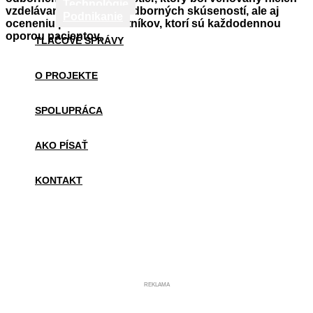
Technológie
vzdelávaniu a výmene odborných skúseností, ale aj
Podnikanie
oceneniu práce zdravotníkov, ktorí sú každodennou
oporou pacientov.
TLAČOVÉ SPRÁVY
O PROJEKTE
SPOLUPRÁCA
AKO PÍSAŤ
KONTAKT
REKLAMA