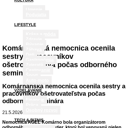
KULTÚRA
Umenie
Podujatia
LIFESTYLE
Krása a móda
Zdravie
Bývanie
Komárňanská nemocnica ocenila
Zábava
sestry a pracovníkov
Deti
Gastronómia
ošetrovateľstva počas odborného
Zvieratá
Cestovanie
seminára
Šport
Auto-moto
Komárňanská nemocnica ocenila sestry a
VZDELÁVANIE
pracovníkov ošetrovateľstva počas
odborného seminára
Financie
Práca
Osobný rozvoj
21.5.2026
TECH & BIZNIS
Nemocnica AGEL Komárno bola organizátorom
odborného seminára sestier, ktorý bol venovaný nielen