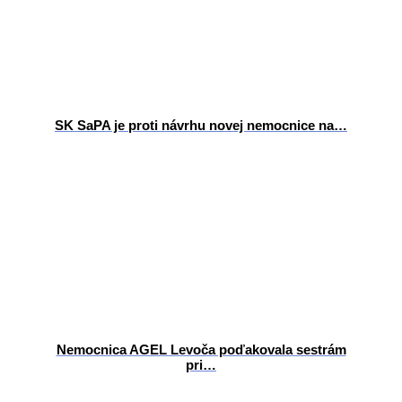
SK SaPA je proti návrhu novej nemocnice na…
Nemocnica AGEL Levoča poďakovala sestrám
pri…