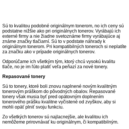
Sú to kvalitou podobné originálnym tonerom, no ich ceny sú
podstatne nižšie ako pri originálnych tonerov. Vyrábajú ich
externé firmy a nie žiadne svetoznáme firmy vyrábajúce aj
známe značky tlačiarní. Sú to v podstate náhrady k
originálnym tonerom. Pri kompatibilných toneroch si neplatíte
za značku ako v prípade originálnych tonerov.
Odporúčame ich všetkým tým, ktorý chcú vysokú kvalitu
tlače, no je im ľúto platiť veľa peňazí za nové tonery.
Repasované tonery
Sú to tonery, ktoré boli znovu naplnené novým kvalitným
tonerovým práškom do pôvodných obalov. Repasované
tonery však musia byť pred opätovným doplnením
tonerového prášku kvalitne vyčistené od zvyškov, aby si
mohli opäť plniť svoju funkciu.
Zo všetkých tonerov sú najlacnejšie, ale kvalitou ich
nemôžeme prirovnávať ku originálnym, či kompatibilným.