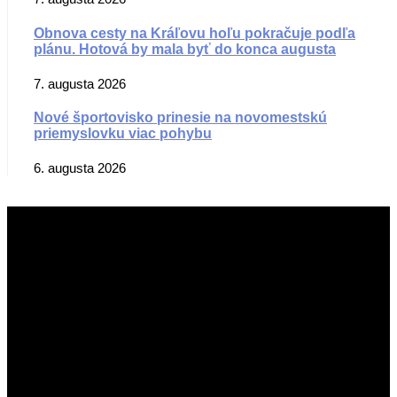
Obnova cesty na Kráľovu hoľu pokračuje podľa
plánu. Hotová by mala byť do konca augusta
7. augusta 2026
Nové športovisko prinesie na novomestskú
priemyslovku viac pohybu
6. augusta 2026