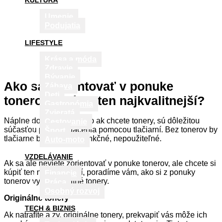
KULTÚRA
Umenie
Podujatia
LIFESTYLE
Krása a móda
Zdravie
Bývanie
Ako sa zorientovať v ponuke
Zábava
Deti
tonerov a kúpiť ten najkvalitnejší?
Gastronómia
Zvieratá
Náplne do tlačiarní, alebo ak chcete tonery, sú dôležitou
Cestovanie
súčasťou procesu tlačenia pomocou tlačiarní. Bez tonerov by
Šport
tlačiarne boli úplne nefunkčné, nepoužiteľné.
Auto-moto
VZDELÁVANIE
Ak sa ale neviete zorientovať v ponuke tonerov, ale chcete si
kúpiť ten najkvalitnejší, poradíme vám, ako si z ponuky
Financie
tonerov vybrať kvalitné tonery.
Práca
Osobný rozvoj
Originálne tonery
TECH & BIZNIS
Ak natrafíte a zv. originálne tonery, prekvapiť vás môže ich