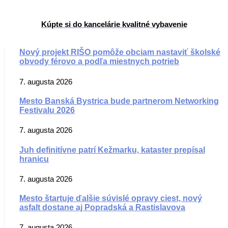
Kúpte si do kancelárie kvalitné vybavenie
Nový projekt RIŠO pomôže obciam nastaviť školské
obvody férovo a podľa miestnych potrieb
7. augusta 2026
Mesto Banská Bystrica bude partnerom Networking
Festivalu 2026
7. augusta 2026
Juh definitívne patrí Kežmarku, kataster prepísal
hranicu
7. augusta 2026
Mesto štartuje ďalšie súvislé opravy ciest, nový
asfalt dostane aj Popradská a Rastislavova
7. augusta 2026