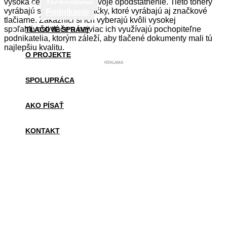
vysoká cena. Má to však svoje opodstatnenie. Tieto tonery
Technológie
vyrábajú svetoznáme značky, ktoré vyrábajú aj značkové
Podnikanie
tlačiarne. Zákazníci si ich vyberajú kvôli vysokej
spoľahlivosti tlače a najviac ich využívajú pochopiteľne
TLAČOVÉ SPRÁVY
podnikatelia, ktorým záleží, aby tlačené dokumenty mali tú
najlepšiu kvalitu.
O PROJEKTE
REKLAMA
SPOLUPRÁCA
AKO PÍSAŤ
KONTAKT