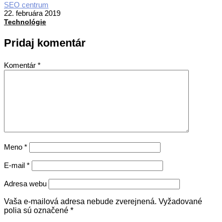
2019-
SEO centrum
02-
22. februára 2019
22
Technológie
Pridaj komentár
Komentár
*
Meno
*
E-mail
*
Adresa webu
Vaša e-mailová adresa nebude zverejnená.
Vyžadované
polia sú označené
*