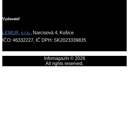
Vydavateľ
LEMUR, s.r.o.
, Narcisová 4, Košice
IČO: 46332227, IČ DPH: SK2023339835
Infomagazín © 2026
All rights reserved.