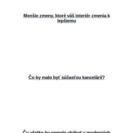
Menšie zmeny, ktoré váš interiér zmenia k
lepšiemu
Čo by malo byť súčasťou kancelárií?
Čo všetko by nemalo chýbať v moderných