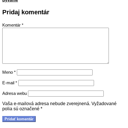
16
Bývanie
Pridaj komentár
Komentár
*
Meno
*
E-mail
*
Adresa webu
Vaša e-mailová adresa nebude zverejnená.
Vyžadované
polia sú označené
*