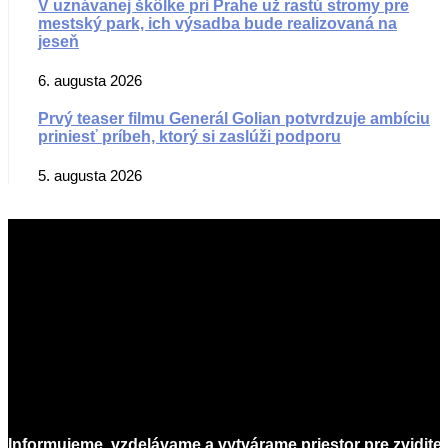
V uznávanej škôlke pri Prahe už rastú stromy pre
mestský park, ich výsadba bude realizovaná na
jeseň
6. augusta 2026
Prvý teaser filmu Generál Golian potvrdzuje ambíciu
priniesť príbeh, ktorý si zaslúži podporu
5. augusta 2026
Informujeme, vzdelávame a vytvárame priestor pre zvidite