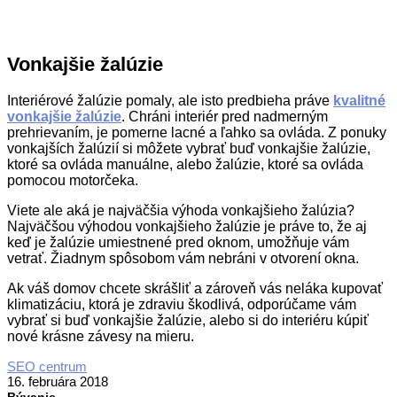
Vonkajšie žalúzie
Interiérové žalúzie pomaly, ale isto predbieha práve
kvalitné
vonkajšie žalúzie
. Chráni interiér pred nadmerným
prehrievaním, je pomerne lacné a ľahko sa ovláda. Z ponuky
vonkajších žalúzií si môžete vybrať buď vonkajšie žalúzie,
ktoré sa ovláda manuálne, alebo žalúzie, ktoré sa ovláda
pomocou motorčeka.
Viete ale aká je najväčšia výhoda vonkajšieho žalúzia?
Najväčšou výhodou vonkajšieho žalúzie je práve to, že aj
keď je žalúzie umiestnené pred oknom, umožňuje vám
vetrať. Žiadnym spôsobom vám nebráni v otvorení okna.
Ak váš domov chcete skrášliť a zároveň vás neláka kupovať
klimatizáciu, ktorá je zdraviu škodlivá, odporúčame vám
vybrať si buď vonkajšie žalúzie, alebo si do interiéru kúpiť
nové krásne závesy na mieru.
2018-
SEO centrum
02-
16. februára 2018