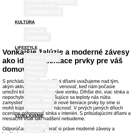
Banskobystrický kraj
Košický kraj
Prešovský kraj
KULTÚRA
Umenie
Podujatia
LIFESTYLE
Vonkajšie žalúzie a moderné závesy
Krása a móda
ako ideálne tieniace prvky pre váš
Zdravie
domov
Bývanie
Zábava
Deti
S prichádzajúcimi teplejšími dňami uvažujeme nad tým,
Gastronómia
akým aktivitám sa budeme venovať, keď nám počasie
Zvieratá
umožní tráviť viac času práve vonku. Dlhšie dni, viac slnka a
Cestovanie
nepochybne aj čoraz zvyšujúce sa teploty nás nútia
Šport
zamyslieť sa nad tým, aké nové tieniace prvky by sme si
Auto-moto
mohli kúpiť pre svoju domácnosť. V prvých jarných dňoch
oceníme prítomnosť slnka v interiéri. S pribúdajúcimi dňami a
VZDELÁVANIE
mesiacmi však takí nadšení nebudeme.
Financie
Odporúčame vám vyberať si práve moderné závesy a
Práca