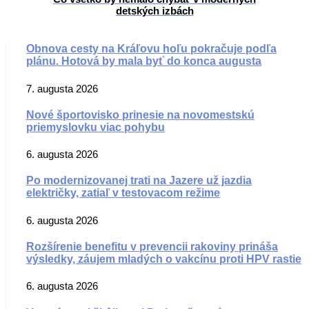
detských izbách
Obnova cesty na Kráľovu hoľu pokračuje podľa
plánu. Hotová by mala byť do konca augusta
7. augusta 2026
Nové športovisko prinesie na novomestskú
priemyslovku viac pohybu
6. augusta 2026
Po modernizovanej trati na Jazere už jazdia
električky, zatiaľ v testovacom režime
6. augusta 2026
Rozšírenie benefitu v prevencii rakoviny prináša
výsledky, záujem mladých o vakcínu proti HPV rastie
6. augusta 2026