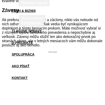
kvalitné vonkajšie žalúzie.
Osobný rozvoj
Závesy
TECH & BIZNIS
Technológie
Ak preferujete skôr žalúzie a záclony, nikto vás nebude od
Podnikanie
nich odhovárať. Závesy však vedia byť vynikajúcom
doplnkom k týmto tieniacim prvkom. Máte možnosť vybrať si
TLAČOVÉ SPRÁVY
z rôznych štýlov, farebného prevedenia a nepochybne aj
veľkosti. Závesy môžu slúžiť len ako dekoračný prvok po
stranách okien, ale v letných mesiacoch vám môžu dokonale
O PROJEKTE
poslúžiť aj ako tienidlo.
REKLAMA
SPOLUPRÁCA
AKO PÍSAŤ
KONTAKT