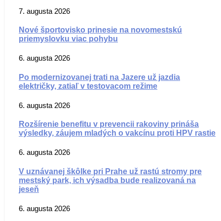
7. augusta 2026
Nové športovisko prinesie na novomestskú
priemyslovku viac pohybu
6. augusta 2026
Po modernizovanej trati na Jazere už jazdia
električky, zatiaľ v testovacom režime
6. augusta 2026
Rozšírenie benefitu v prevencii rakoviny prináša
výsledky, záujem mladých o vakcínu proti HPV rastie
6. augusta 2026
V uznávanej škôlke pri Prahe už rastú stromy pre
mestský park, ich výsadba bude realizovaná na
jeseň
6. augusta 2026