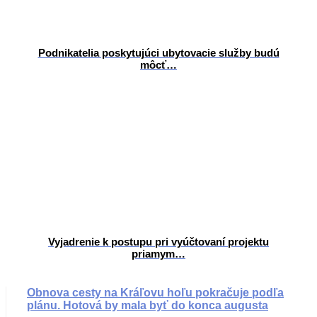
Podnikatelia poskytujúci ubytovacie služby budú
môcť…
Vyjadrenie k postupu pri vyúčtovaní projektu
priamym…
Obnova cesty na Kráľovu hoľu pokračuje podľa
plánu. Hotová by mala byť do konca augusta