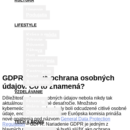
KULTÚRA
Umenie
Podujatia
LIFESTYLE
Krása a móda
Zdravie
Bývanie
Zábava
Deti
Gastronómia
Zvieratá
Cestovanie
GDPR – nová ochrana osobných
Šport
Auto-moto
údajov. Čo to znamená?
VZDELÁVANIE
Dôležitosť ochrany osobných údajov nebola nikdy tak
Financie
aktuálnou ako posledné desaťročie. Množstvo
Práca
kybernetických prípadov, kedy boli odcudzené citlivé osobné
Osobný rozvoj
údaje, enormne narástol. Práve Európska komisia prináša
nové opatrenia pod názvom
General Data Protection
TECH & BIZNIS
Regulation
– GDPR. Nariadenie GDPR je jedným z
hlavných prostriedkov, ktoré budú slúžiť ako ochrana