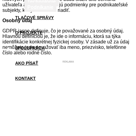
Technológie
užívateľa a zároveň definujú podmienky pre podnikateľské
Podnikanie
subjekty, ktorými sa budú riadiť.
TLAČOVÉ SPRÁVY
Osobný údaj
GDPR jasne definuje, čo je považované za osobný údaj.
O PROJEKTE
Hlavnou definíciou je, že ide o informáciu, ktorá sa týka
identifikácie konkrétnej fyzickej osoby. V zásade už za údaj
nemôžete teda považovať iba meno, priezvisko, telefónne
SPOLUPRÁCA
číslo alebo rodné číslo.
REKLAMA
AKO PÍSAŤ
KONTAKT