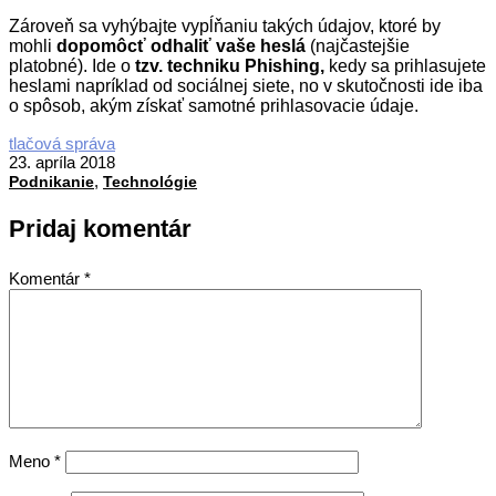
Zároveň sa vyhýbajte vypĺňaniu takých údajov, ktoré by
mohli
dopomôcť odhaliť vaše heslá
(najčastejšie
platobné). Ide o
tzv. techniku Phishing,
kedy sa prihlasujete
heslami napríklad od sociálnej siete, no v skutočnosti ide iba
o spôsob, akým získať samotné prihlasovacie údaje.
2018-
tlačová správa
04-
23. apríla 2018
,
23
Podnikanie
Technológie
Pridaj komentár
Komentár
*
Meno
*