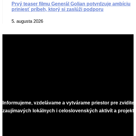
Prvý teaser filmu Generál Golian potvrdzuje ambíciu
priniesť príbeh, ktorý si zaslúži podporu
5. augusta 2026
Informujeme, vzdelávame a vytvárame priestor pre zvidite
zaujímavých lokálnych i celoslovenských aktivít a projekto
Infomagazín