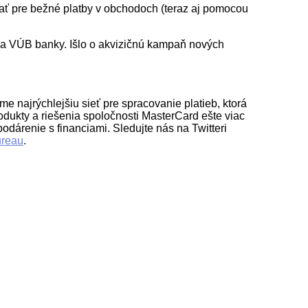
vať pre bežné platby v obchodoch (teraz aj pomocou
a VÚB banky. Išlo o akvizičnú kampaň nových
e najrýchlejšiu sieť pre spracovanie platieb, ktorá
rodukty a riešenia spoločnosti MasterCard ešte viac
odárenie s financiami. Sledujte nás na Twitteri
reau
.