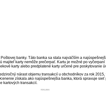
 Poštovej banky. Táto banka sa stala najväčším a najúspešnej
torú majiteľ karty nemôže prečerpať. Kartu je možné po vyčerpa
rčekové karty alebo predplatené karty určené pre poskytovanie ú
dziročný nárast objemu transakcií u obchodníkov za rok 2015, to
enenie získala ako najúspešnejšia banka, ktorá spravuje sieť 
 kartových transakcií.
REKLAMA