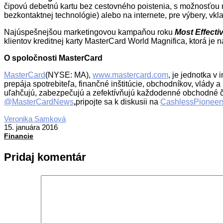
čipovú debetnú kartu bez cestovného poistenia, s možnosťou 
bezkontaktnej technológie) alebo na internete, pre výbery, vk
Najúspešnejšou marketingovou kampaňou roku
Most Effect
klientov kreditnej karty MasterCard World Magnifica, ktorá je 
O spoločnosti MasterCard
MasterCard
(NYSE: MA),
www.mastercard.com
, je jednotka v
prepája spotrebiteľa, finančné inštitúcie, obchodníkov, vlády 
uľahčujú, zabezpečujú a zefektívňujú každodenné obchodné č
@MasterCardNews
,
pripojte sa k diskusii na
CashlessPioneer
2016-
Veronika Samková
01-
15. januára 2016
15
Financie
Pridaj komentár