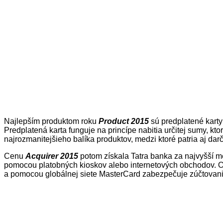
Najlepším produktom roku
Product 2015
sú predplatené karty
Predplatená karta funguje na princípe nabitia určitej sumy, k
najrozmanitejšieho balíka produktov, medzi ktoré patria aj da
Cenu
Acquirer 2015
potom získala Tatra banka za najvyšší me
pomocou platobných kioskov alebo internetových obchodov. Oc
a pomocou globálnej siete MasterCard zabezpečuje zúčtovanie