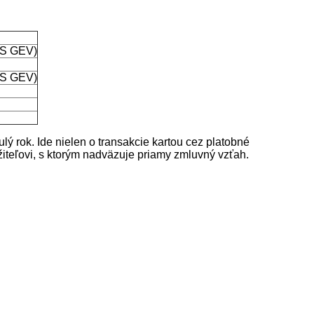
POS GEV)
POS GEV)
ý rok. Ide nielen o transakcie kartou cez platobné
držiteľovi, s ktorým nadväzuje priamy zmluvný vzťah.