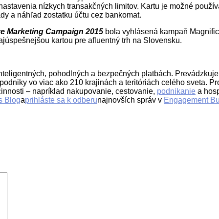
nastavenia nízkych transakčných limitov. Kartu je možné použí
lady a náhľad zostatku účtu cez bankomat.
ive Marketing Campaign 2015
bola vyhlásená kampaň Magnific
najúspešnejšou kartou pre afluentný trh na Slovensku.
 inteligentných, pohodlných a bezpečných platbách. Prevádzkujem
a podniky vo viac ako 210 krajinách a teritóriách celého sveta. P
innosti – napríklad nakupovanie, cestovanie,
podnikanie
a hosp
s Blog
a
prihláste sa k odberu
najnovších správ v
Engagement Bu