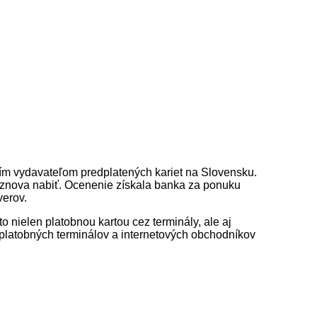
ším vydavateľom predplatených kariet na Slovensku.
ní znova nabiť. Ocenenie získala banka za ponuku
verov.
 nielen platobnou kartou cez terminály, ale aj
platobných terminálov a internetových obchodníkov