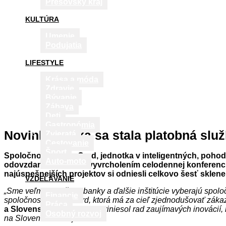
Prešovský kraj
KULTÚRA
Umenie
Podujatia
LIFESTYLE
Krása a móda
Zdravie
Bývanie
Zábava
Deti
Gastronómia
Novinkou roka sa stala platobná slu
Zvieratá
Cestovanie
Šport
Spoločnosť MasterCard, jednotka v inteligentných, pohod
Auto-moto
odovzdanie cien bolo vyvrcholením celodennej konferencie
najúspešnejších projektov si odniesli celkovo šesť sklenen
VZDELÁVANIE
„Sme veľmi radi, že si banky a ďalšie inštitúcie vyberajú spol
Financie
spoločnosti MasterCard, ktorá má za cieľ zjednodušovať zák
Práca
a Slovensko
, „aj rok 2015 priniesol rad zaujímavých inovácií,
Osobný rozvoj
na Slovensku čakajú.“