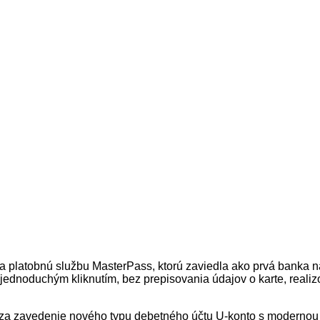
a platobnú službu MasterPass, ktorú zaviedla ako prvá banka 
jednoduchým kliknutím, bez prepisovania údajov o karte, realizo
za zavedenie nového typu debetného účtu U-konto s modernou 