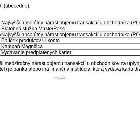
ch (abecedne):
Najvyšší absolútny nárast objemu transakcií u obchodníka (
Platobná služba MasterPass
a
Najvyšší absolútny nárast objemu transakcií u obchodníka (
Balíček produktov U-konto
Kampaň Magnifica
Vydávanie predplatených kariet
í medziročný nárast objemu transakcií u obchodníkov za uplynul
teľ) je banka alebo iná finančná inštitúcia, ktorá vydáva kartu 
REKLAMA