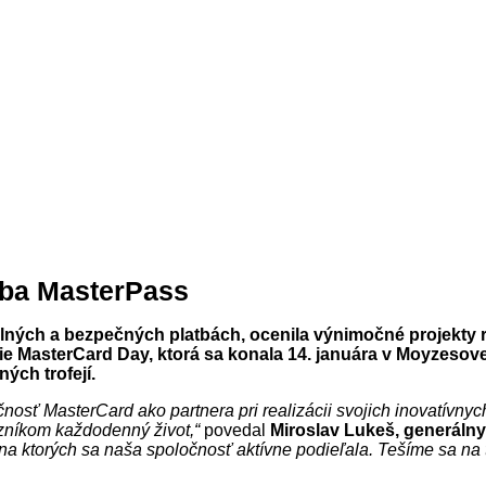
žba MasterPass
lných a bezpečných platbách, ocenila výnimočné projekty 
 MasterCard Day, ktorá sa konala 14. januára v Moyzesovej 
ých trofejí.
očnosť MasterCard ako partnera pri realizácii svojich inovatívny
azníkom každodenný život,“
povedal
Miroslav Lukeš, generálny
 na ktorých sa naša spoločnosť aktívne podieľala. Tešíme sa na t