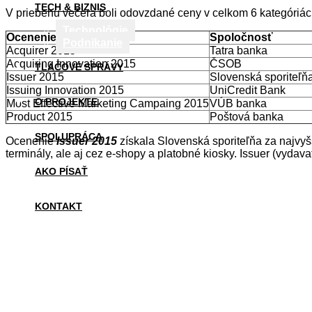
TECH & BIZNIS
V priebehu večera boli odovzdané ceny v celkom 6 kategóriá
Technológie
Ocenenie
Spoločnosť
Podnikanie
Acquirer 2015
Tatra banka
Acquiring Innovation 2015
ČSOB
TLAČOVÉ SPRÁVY
Issuer 2015
Slovenská sporiteľň
Issuing Innovation 2015
UniCredit Bank
O PROJEKTE
Most Effective Marketing Campaing 2015
VÚB banka
Product 2015
Poštová banka
SPOLUPRÁCA
Ocenenie
Issuer 2015
získala Slovenská sporiteľňa za najvyšš
terminály, ale aj cez e-shopy a platobné kiosky. Issuer (vydava
AKO PÍSAŤ
KONTAKT