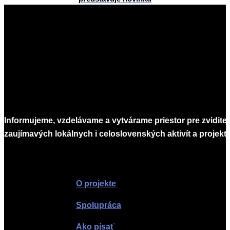
2015-
08-
12
Informujeme, vzdelávame a vytvárame priestor pre zvidite
zaujímavých lokálnych i celoslovenských aktivít a projekto
Infomagazín
O projekte
Spolupráca
Ako písať