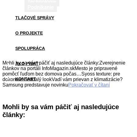
Technológie
Podnikanie
TLAČOVÉ SPRÁVY
O PROJEKTE
SPOLUPRÁCA
Mohli by sa vám páčiť aj nasledujúce články:Zverejnenie
AKO PÍSAŤ
článkov na portáli InfoMagazin.skMesto je pripravené
pomôcť ľuďom bez domova počas…Syoss texture: pre
KONTAKT
dokonale nedbalý lookVadí vám prievan z klimatizácie?
Samsung predstavuje novinku
Pokračovať v čítaní
Mohli by sa vám páčiť aj nasledujúce
články: