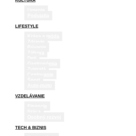
KULTÚRA
Umenie
Podujatia
LIFESTYLE
Krása a móda
Zdravie
Bývanie
Zábava
Deti
Gastronómia
Zvieratá
Cestovanie
Šport
Auto-moto
VZDELÁVANIE
Financie
Práca
Osobný rozvoj
TECH & BIZNIS