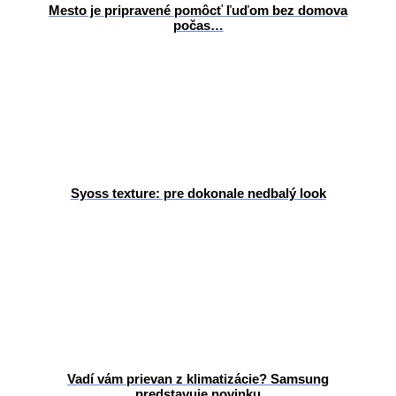
Mesto je pripravené pomôcť ľuďom bez domova
počas…
Syoss texture: pre dokonale nedbalý look
Vadí vám prievan z klimatizácie? Samsung
predstavuje novinku