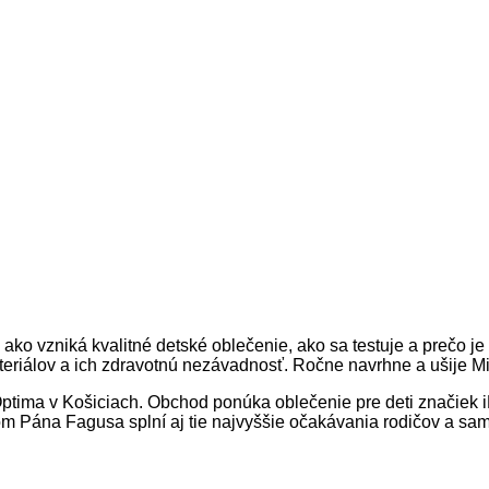
m, ako vzniká kvalitné detské oblečenie, ako sa testuje a prečo
teriálov a ich zdravotnú nezávadnosť. Ročne navrhne a ušije Mi
 Optima v Košiciach. Obchod ponúka oblečenie pre deti značie
dom Pána Fagusa splní aj tie najvyššie očakávania rodičov a sam