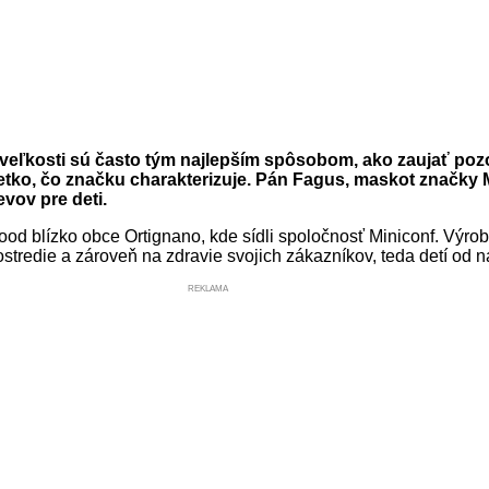
 veľkosti sú často tým najlepším spôsobom, ako zaujať pozo
tko, čo značku charakterizuje. Pán Fagus, maskot značky 
vov pre deti.
ood blízko obce Ortignano, kde sídli spoločnosť Miniconf. Výr
ostredie a zároveň na zdravie svojich zákazníkov, teda detí od 
REKLAMA