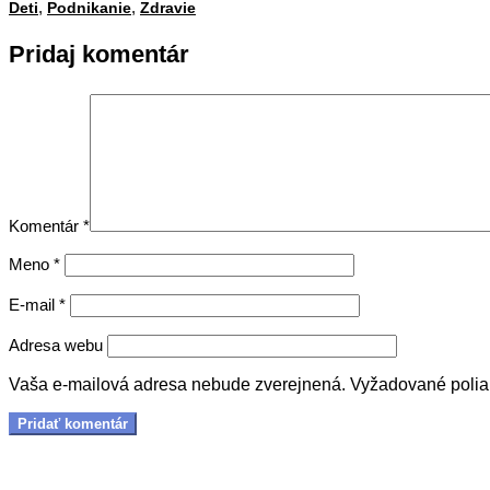
,
,
15
Deti
Podnikanie
Zdravie
Pridaj komentár
Komentár
*
Meno
*
E-mail
*
Adresa webu
Vaša e-mailová adresa nebude zverejnená.
Vyžadované poli