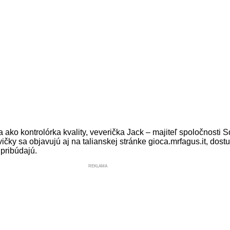
ako kontrolórka kvality, veverička Jack – majiteľ spoločnosti S
čky sa objavujú aj na talianskej stránke gioca.mrfagus.it, dostup
pribúdajú.
REKLAMA