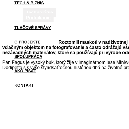
TECH & BIZNIS
Technológie
Podnikanie
TLAČOVÉ SPRÁVY
Roztomilí maskoti v nadživotnej
O PROJEKTE
vďačným objektom na fotografovanie a často odrážajú vše
nezávadných materiálov, ktoré sa používajú pri výrobe ode
SPOLUPRÁCA
Pán Fagus je vysoký buk, ktorý žije v imaginárnom lese Miniw
Dodipetto s s vyše štyridsaťročnou históriou dbá na životné pr
AKO PÍSAŤ
KONTAKT