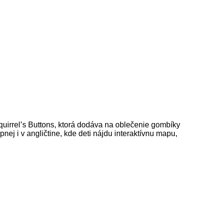
quirrel’s Buttons, ktorá dodáva na oblečenie gombíky
nej i v angličtine, kde deti nájdu interaktívnu mapu,