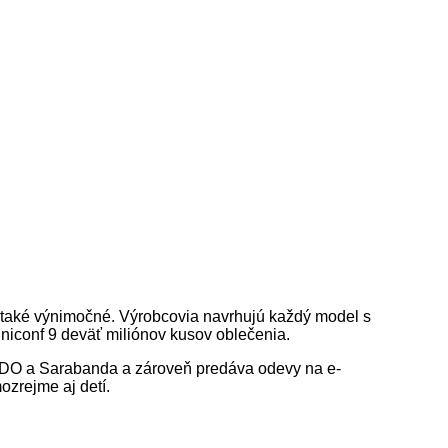
 je také výnimočné. Výrobcovia navrhujú každý model s
niconf 9 deväť miliónov kusov oblečenia.
k iDO a Sarabanda a zároveň predáva odevy na e-
ozrejme aj detí.