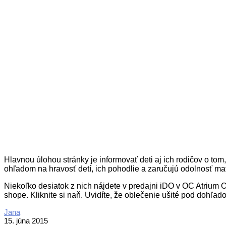
Hlavnou úlohou stránky je informovať deti aj ich rodičov o to
ohľadom na hravosť detí, ich pohodlie a zaručujú odolnosť ma
Niekoľko desiatok z nich nájdete v predajni iDO v OC Atrium
shope. Kliknite si naň. Uvidíte, že oblečenie ušité pod dohľa
2015-
Jana
06-
15. júna 2015