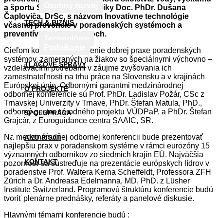
Osobný rozvoj
a športu Slovenskej republiky Doc. PhDr. Dušana
Čaploviča, DrSc, s názvom Inovatívne technológie
TECH & BIZNIS
včasnej prevencie v poradenských systémoch a
preventívnych programoch.
Technológie
Podnikanie
Cieľom konferencie je šírenie dobrej praxe poradenských
systémov, zameraných na žiakov so špeciálnymi výchovno –
TLAČOVÉ SPRÁVY
vzdelávacími potrebami v záujme zvyšovania ich
zamestnateľnosti na trhu práce na Slovensku a v krajinách
Európskej únie. Odbornými garantmi medzinárodnej
O PROJEKTE
odbornej konferencie sú Prof. PhDr. Ladislav Požár, CSc z
Trnavskej Univerzity v Trnave, PhDr. Štefan Matula, PhD.,
odborný gestor národného projektu VÚDPaP, a PhDr. Štefan
SPOLUPRÁCA
Grajcár, z Euroguidance centra SAAIC, SR.
Na medzinárodnej odbornej konferencii bude prezentovať
AKO PÍSAŤ
najlepšiu prax v poradenskom systéme v rámci eurozóny 15
významných odborníkov zo siedmich krajín EÚ. Najväčšia
KONTAKT
pozornosť sa sústreďuje na prezentácie európskych lídrov v
poradenstve Prof. Waltera Kerna Scheffeldt, Professora ZFH
Zürich a Dr. Andreasa Edelmanna, MD, PhD. z Lüsher
Institute Switzerland. Programovú štruktúru konferencie budú
tvoriť plenárne prednášky, referáty a panelové diskusie.
Hlavnými témami konferencie budú :