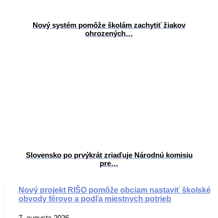
Nový systém pomôže školám zachytiť žiakov
ohrozených…
Slovensko po prvýkrát zriaďuje Národnú komisiu
pre…
Nový projekt RIŠO pomôže obciam nastaviť školské
obvody férovo a podľa miestnych potrieb
7. augusta 2026