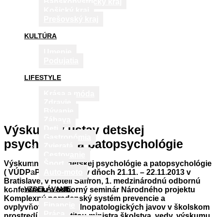
Banskobystrický kraj
Košický kraj
Prešovský kraj
KULTÚRA
Umenie
Podujatia
LIFESTYLE
Krása a móda
Zdravie
Bývanie
Zábava
Výskumný ústav detskej
Deti
Gastronómia
psychológie a patopsychológie
Zvieratá
Cestovanie
Výskumný ústav detskej psychológie a patopsychológie
Šport
( VÚDPaP) organizuje v dňoch 21.11. – 22.11.2013 v
Auto-moto
Bratislave, v Hoteli Saffron, 1. medzinárodnú odbornú
VZDELÁVANIE
konferenciu a odborný seminár Národného projektu
Komplexný poradenský systém prevencie a
Financie
ovplyvňovania sociálnopatologických javov v školskom
Práca
prostredí, pod záštitou ministra školstva, vedy, výskumu