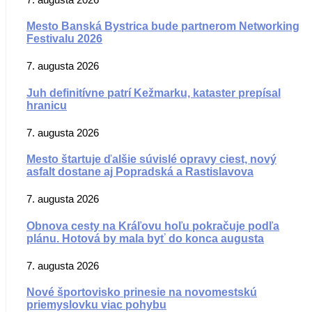
Mesto Banská Bystrica bude partnerom Networking
Festivalu 2026
7. augusta 2026
Juh definitívne patrí Kežmarku, kataster prepísal
hranicu
7. augusta 2026
Mesto štartuje ďalšie súvislé opravy ciest, nový
asfalt dostane aj Popradská a Rastislavova
7. augusta 2026
Obnova cesty na Kráľovu hoľu pokračuje podľa
plánu. Hotová by mala byť do konca augusta
7. augusta 2026
Nové športovisko prinesie na novomestskú
priemyslovku viac pohybu