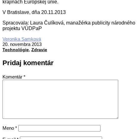
krajinách Európskej únie.
V Bratislave, dňa 20.11.2013
Spracovala: Laura Čulíková, manažérka publicity národného
projektu VÚDPaP
2013-
Veronika Samková
11-
20. novembra 2013
,
20
Technológie
Zdravie
Pridaj komentár
Komentár
*
Meno
*