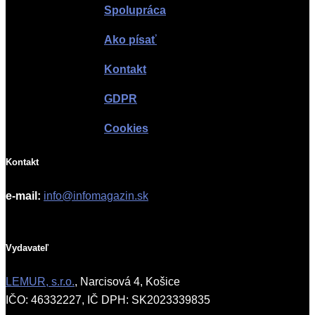
Spolupráca
Ako písať
Kontakt
GDPR
Cookies
Kontakt
e-mail:
info@infomagazin.sk
Vydavateľ
LEMUR, s.r.o.
, Narcisová 4, Košice
IČO: 46332227, IČ DPH: SK2023339835