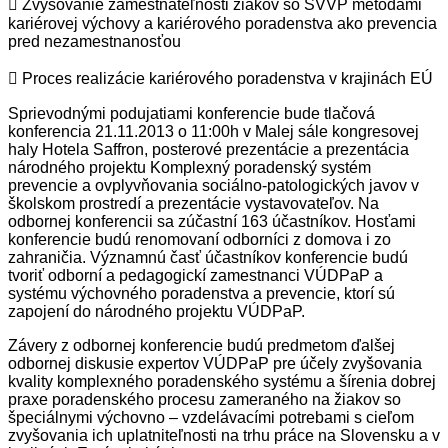
 Zvyšovanie zamestnateľnosti žiakov so ŠVVP metódami
kariérovej výchovy a kariérového poradenstva ako prevencia
pred nezamestnanosťou
 Proces realizácie kariérového poradenstva v krajinách EÚ
Sprievodnými podujatiami konferencie bude tlačová
konferencia 21.11.2013 o 11:00h v Malej sále kongresovej
haly Hotela Saffron, posterové prezentácie a prezentácia
národného projektu Komplexný poradenský systém
prevencie a ovplyvňovania sociálno-patologických javov v
školskom prostredí a prezentácie vystavovateľov. Na
odbornej konferencii sa zúčastní 163 účastníkov. Hosťami
konferencie budú renomovaní odborníci z domova i zo
zahraničia. Významnú časť účastníkov konferencie budú
tvoriť odborní a pedagogickí zamestnanci VÚDPaP a
systému výchovného poradenstva a prevencie, ktorí sú
zapojení do národného projektu VÚDPaP.
Závery z odbornej konferencie budú predmetom ďalšej
odbornej diskusie expertov VÚDPaP pre účely zvyšovania
kvality komplexného poradenského systému a šírenia dobrej
praxe poradenského procesu zameraného na žiakov so
špeciálnymi výchovno – vzdelávacími potrebami s cieľom
zvyšovania ich uplatniteľnosti na trhu práce na Slovensku a v