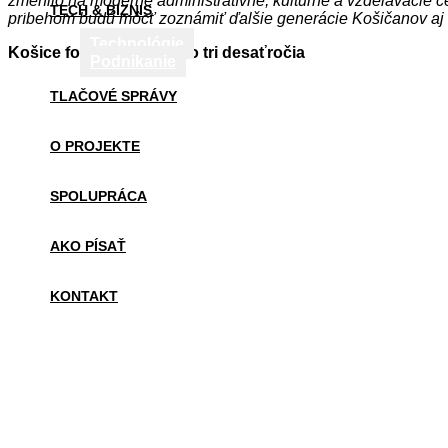
zmenilo na moderné administratívne, kultúrne a vzdelávacie 
TECH & BIZNIS
príbehom budú môcť zoznámiť ďalšie generácie Košičanov aj 
Technológie
Košice formoval viac ako tri desaťročia
Podnikanie
TLAČOVÉ SPRÁVY
O PROJEKTE
SPOLUPRÁCA
AKO PÍSAŤ
KONTAKT