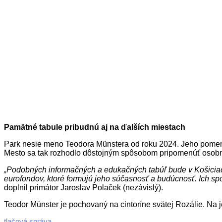
Pamätné tabule pribudnú aj na ďalších miestach
Park nesie meno Teodora Münstera od roku 2024. Jeho pomeno
Mesto sa tak rozhodlo dôstojným spôsobom pripomenúť osobnosť
„Podobných informačných a edukačných tabúľ bude v Košiciach 
eurofondov, ktoré formujú jeho súčasnosť a budúcnosť. Ich spo
doplnil primátor Jaroslav Polaček (nezávislý).
Teodor Münster je pochovaný na cintoríne svätej Rozálie. Na 
2026-
tlačová správa