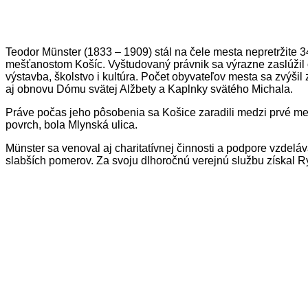
Teodor Münster (1833 – 1909) stál na čele mesta nepretržite 3
mešťanostom Košíc. Vyštudovaný právnik sa výrazne zaslúžil o 
výstavba, školstvo i kultúra. Počet obyvateľov mesta sa zvýši
aj obnovu Dómu svätej Alžbety a Kaplnky svätého Michala.
Práve počas jeho pôsobenia sa Košice zaradili medzi prvé mes
povrch, bola Mlynská ulica.
Münster sa venoval aj charitatívnej činnosti a podpore vzde
slabších pomerov. Za svoju dlhoročnú verejnú službu získal Ryt