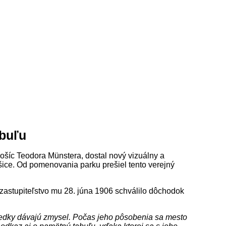
abuľu
ošíc Teodora Münstera, dostal nový vizuálny a
šice. Od pomenovania parku prešiel tento verejný
astupiteľstvo mu 28. júna 1906 schválilo dôchodok
sledky dávajú zmysel. Počas jeho pôsobenia sa mesto