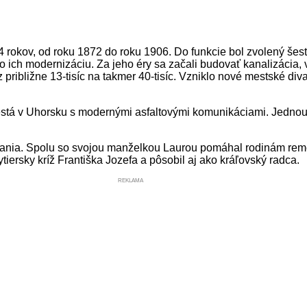
4 rokov, od roku 1872 do roku 1906. Do funkcie bol zvolený šesťk
ich modernizáciu. Za jeho éry sa začali budovať kanalizácia, v
l z približne 13-tisíc na takmer 40-tisíc. Vzniklo nové mestské
tá v Uhorsku s modernými asfaltovými komunikáciami. Jednou z 
lávania. Spolu so svojou manželkou Laurou pomáhal rodinám rem
iersky kríž Františka Jozefa a pôsobil aj ako kráľovský radca.
REKLAMA