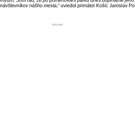
centrum. Som rád, že po pomenovaní parku dnes dopĺňame jeho o
návštevníkov nášho mesta,“
uviedol primátor Košíc Jaroslav Po
REKLAMA