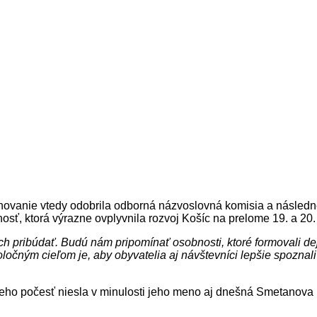
vanie vtedy odobrila odborná názvoslovná komisia a následne 
, ktorá výrazne ovplyvnila rozvoj Košíc na prelome 19. a 20. 
pribúdať. Budú nám pripomínať osobnosti, ktoré formovali deji
ločným cieľom je, aby obyvatelia aj návštevníci lepšie spoznali
jeho počesť niesla v minulosti jeho meno aj dnešná Smetanova 