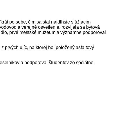
rát po sebe, čím sa stal najdlhšie slúžiacim
odovod a verejné osvetlenie, rozvíjala sa bytová
 divadlo, prvé mestské múzeum a významne podporoval
prvých ulíc, na ktorej bol položený asfaltový
eselníkov a podporoval študentov zo sociálne