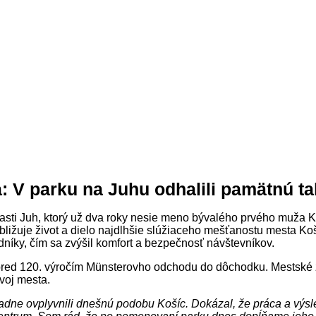
: V parku na Juhu odhalili pamätnú t
sti Juh, ktorý už dva roky nesie meno bývalého prvého muža K
bližuje život a dielo najdlhšie slúžiaceho mešťanostu mesta Ko
dníky, čím sa zvýšil komfort a bezpečnosť návštevníkov.
 pred 120. výročím Münsterovho odchodu do dôchodku. Mestské z
zvoj mesta.
ásadne ovplyvnili dnešnú podobu Košíc. Dokázal, že práca a vý