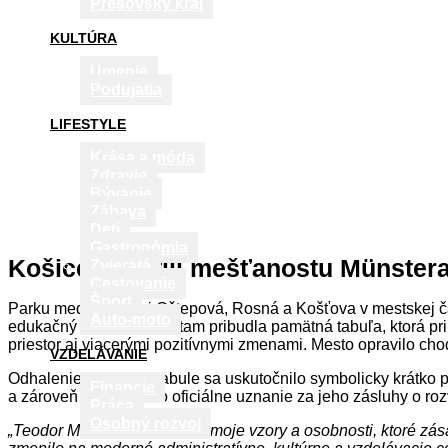
Prešovský kraj
KULTÚRA
Umenie
Podujatia
LIFESTYLE
Krása a móda
Zdravie
Bývanie
Zábava
Deti
Gastronómia
Košice si uctili mešťanostu Münstera
Zvieratá
Cestovanie
Šport
Parku medzi ulicami Oštepová, Rosná a Košťova v mestskej ča
Auto-moto
edukačný rozmer. Dnes tam pribudla pamätná tabuľa, ktorá pri
priestor aj viacerými pozitívnymi zmenami. Mesto opravilo cho
VZDELÁVANIE
Odhalenie pamätnej tabule sa uskutočnilo symbolicky krátko
Financie
a zároveň mu vyjadrilo oficiálne uznanie za jeho zásluhy o ro
Práca
Osobný rozvoj
„Teodor Münster patrí medzi moje vzory a osobnosti, ktoré z