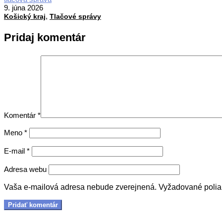
06-
9. júna 2026
,
09
Košický kraj
Tlačové správy
Pridaj komentár
Komentár
*
Meno
*
E-mail
*
Adresa webu
Vaša e-mailová adresa nebude zverejnená.
Vyžadované poli