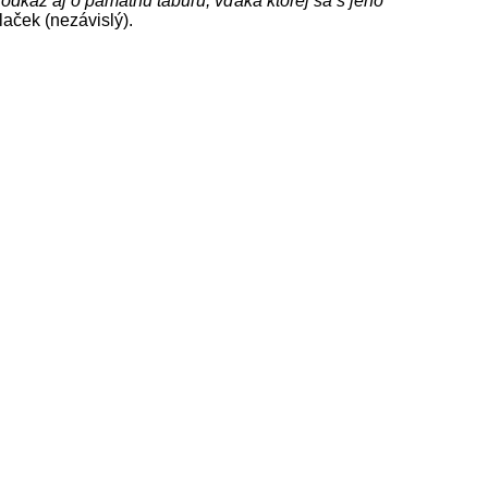
dkaz aj o pamätnú tabuľu, vďaka ktorej sa s jeho
laček (nezávislý).