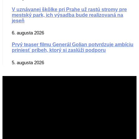
V uznávanej škôlke pri Prahe už rastú stromy pre
mestský park, ich výsadba bude realizovaná na
jeseň
6. augusta 2026
Prvý teaser filmu Generál Golian potvrdzuje ambíciu
priniesť príbeh, ktorý si zaslúži podporu
5. augusta 2026