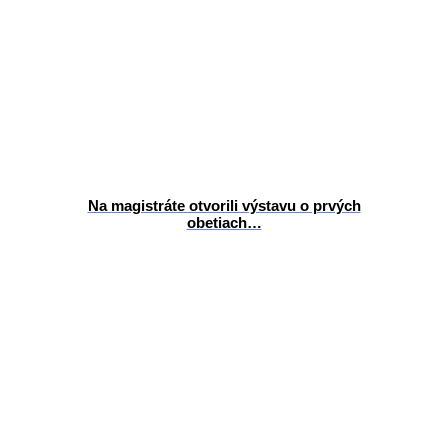
Na magistráte otvorili výstavu o prvých
obetiach…