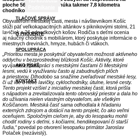
Technológie
ploche 56 hektárov a ponúka takmer 7,8 kilometra
Podnikanie
chodníkov.
TLAČOVÉ SPRÁVY
Obyvateľom mestskej časti, mesta i návštevníkom Košíc
slúži päť veľkokapacitných altánkov s piknikovými stolmi, 21
lavičiek a 26 odpadkových košov. Rodičia s deťmi ocenia
O PROJEKTE
aj náučný chodník s mobiliárom, ktorý poskytuje informácie o
miestnych drevinách, hmyze, hubách či vtákoch.
SPOLUPRÁCA
„Prioritou mesta je poskytnúť obyvateľom možnosti aktívneho
oddychu v bezprostrednej blízkosti Košíc. Aktivity, ktoré
AKO PÍSAŤ
vyvíjame v spolupráci s mestskými časťami či Mestskými
lesmi, vedú k využívaniu často aj zabudnutých plôch
a priestorov. Dlhodobo sa snažíme zveľaďovať mestské lesy,
KONTAKT
či už ide o nové lavičky, cyklochodníky, útulne, lesné cesty.
Tento projekt vzišiel z iniciatívy mestskej časti, ktorá prišla
s nápadom a zrevitalizovala tento obrovský priestor a dala ho
do užívania nielen vlastným obyvateľom, ale všetkým
Košičanom. Mestská časť sama odhodlala k hľadaniu
externých zdrojom a dotácií na tento projekt, čo ako veľmi
oceňujem. Spoločným cieľom je, aby do lesoparku mohli
chodiť rodiny s deťmi, s kočiarmi, hendikepovaní či starší
ľudia,“
povedal po otvorení lesoparku primátor Jaroslav
Polaček (nezávislý).