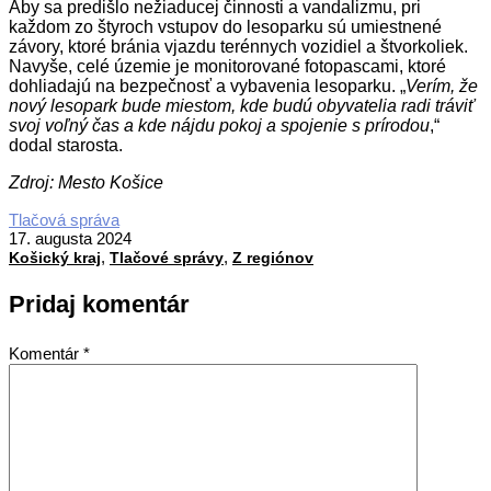
Aby sa predišlo nežiaducej činnosti a vandalizmu, pri
každom zo štyroch vstupov do lesoparku sú umiestnené
závory, ktoré bránia vjazdu terénnych vozidiel a štvorkoliek.
Navyše, celé územie je monitorované fotopascami, ktoré
dohliadajú na bezpečnosť a vybavenia lesoparku. „
Verím, že
nový lesopark bude miestom, kde budú obyvatelia radi tráviť
svoj voľný čas a kde nájdu pokoj a spojenie s prírodou
,“
dodal starosta.
Zdroj: Mesto Košice
2024-
Tlačová správa
08-
17. augusta 2024
,
,
17
Košický kraj
Tlačové správy
Z regiónov
Pridaj komentár
Komentár
*