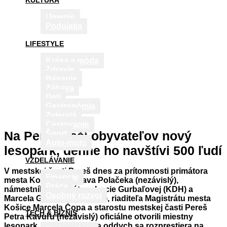
KULTÚRA
Umenie
Podujatia
LIFESTYLE
Krása a móda
Zdravie
Bývanie
Zábava
Deti
Gastronómia
Zvieratá
Cestovanie
Na Pereši teší obyvateľov nový
Šport
Auto-moto
lesopark, denne ho navštívi 500 ľudí
VZDELÁVANIE
V mestskej časti Pereš dnes za prítomnosti primátora
Financie
mesta Košice Jaroslava Polačeka (nezávislý),
Práca
námestníkov primátora Lucie Gurbaľovej (KDH) a
Osobný rozvoj
Marcela Gibódu (nezávislý), riaditeľa Magistrátu mesta
Košice Marcela Čopa a starostu mestskej časti Pereš
TECH & BIZNIS
Petra Kavuľu (nezávislý) oficiálne otvorili miestny
lesopark. Nové miesto na oddych sa rozprestiera na