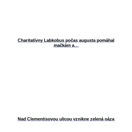
Charitatívny Labkobus počas augusta pomáhal
mačkám a…
Nad Clementisovou ulicou vznikne zelená oáza