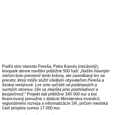
Podľa slov starostu Pereša, Petra Kavuľu (nezávislý),
lesopark denne navštívi približne 500 ľudí: „
Naším hlavným
cieľom bolo premeniť tento krásny, ale zanedbaný les na
priestor, ktorý môže slúžiť všetkým obyvateľom Pereša a
širokej verejnosti. Les sme vyčistili od polámaných a
suchých stromov, čím sa zlepšila jeho priehľadnosť a
bezpečnosť.
“ Projekt stál približne 340 000 eur a bol
financovaný prevažne z dotácie Ministerstva investícií,
regionálneho rozvoja a informatizácie SR, pričom mestská
časť prispela sumou 17 000 eur.