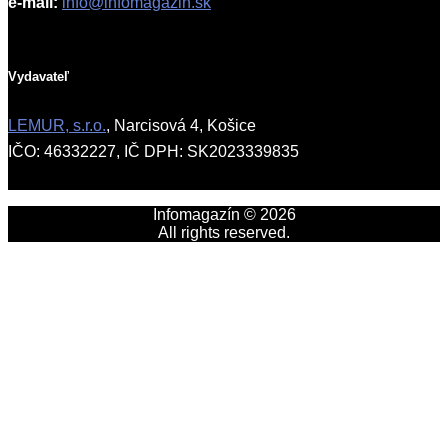
e-mail:
info@infomagazin.sk
Vydavateľ
LEMUR, s.r.o.
, Narcisová 4, Košice
IČO: 46332227, IČ DPH: SK2023339835
Infomagazín © 2026
All rights reserved.