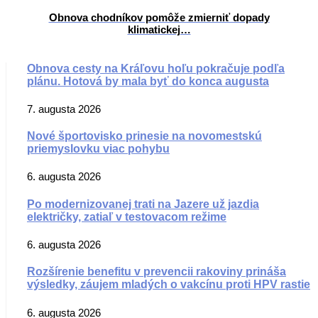
Obnova chodníkov pomôže zmierniť dopady
klimatickej…
Obnova cesty na Kráľovu hoľu pokračuje podľa
plánu. Hotová by mala byť do konca augusta
7. augusta 2026
Nové športovisko prinesie na novomestskú
priemyslovku viac pohybu
6. augusta 2026
Po modernizovanej trati na Jazere už jazdia
električky, zatiaľ v testovacom režime
6. augusta 2026
Rozšírenie benefitu v prevencii rakoviny prináša
výsledky, záujem mladých o vakcínu proti HPV rastie
6. augusta 2026