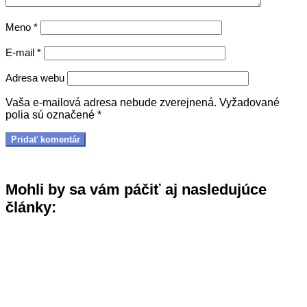
Meno
*
E-mail
*
Adresa webu
Vaša e-mailová adresa nebude zverejnená.
Vyžadované
polia sú označené
*
Mohli by sa vám páčiť aj nasledujúce
články: