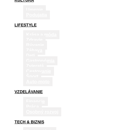
KULTÚRA
Umenie
Podujatia
LIFESTYLE
Krása a móda
Zdravie
Bývanie
Zábava
Deti
Gastronómia
Zvieratá
Cestovanie
Šport
Auto-moto
VZDELÁVANIE
Financie
Práca
Osobný rozvoj
TECH & BIZNIS