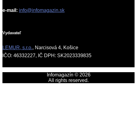
e-mail:
info@infomagazin.sk
Vydavateľ
LEMUR, s.r.o.
, Narcisová 4, Košice
IČO: 46332227, IČ DPH: SK2023339835
Infomagazín © 2026
All rights reserved.