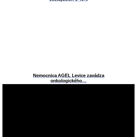
Nemocnica AGEL Levice zavádza
onkologického…
2013-
04-
03