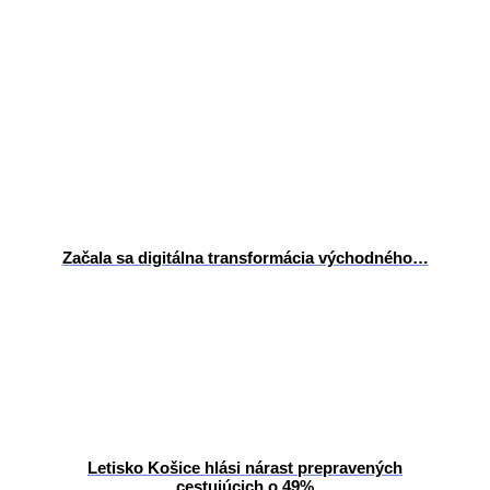
Začala sa digitálna transformácia východného…
Letisko Košice hlási nárast prepravených
cestujúcich o 49%