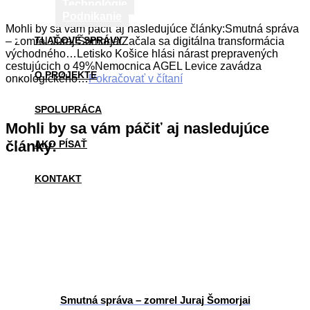
Technológie
Podnikanie
Mohli by sa vám páčiť aj nasledujúce články:Smutná správa
TLAČOVÉ SPRÁVY
– zomrel Juraj ŠomorjaiZačala sa digitálna transformácia
východného…Letisko Košice hlási nárast prepravených
cestujúcich o 49%Nemocnica AGEL Levice zavádza
O PROJEKTE
onkologického…
Pokračovať v čítaní
SPOLUPRÁCA
Mohli by sa vám páčiť aj nasledujúce
články:
AKO PÍSAŤ
KONTAKT
Smutná správa – zomrel Juraj Šomorjai