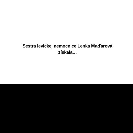
Sestra levickej nemocnice Lenka Maďarová
získala…
2026-
07-
03