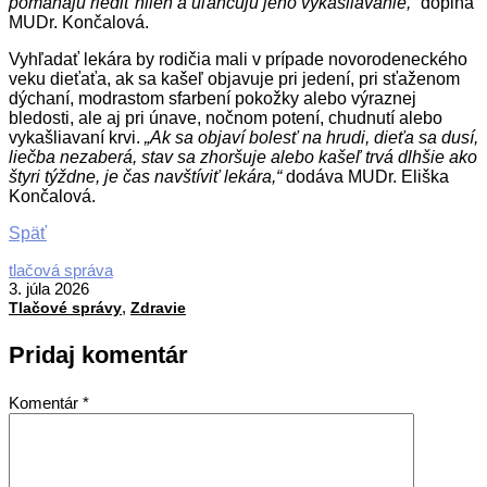
pomáhajú riediť hlien a uľahčujú jeho vykašliavanie,“
dopĺňa
MUDr. Končalová.
Vyhľadať lekára by rodičia mali v prípade novorodeneckého
veku dieťaťa, ak sa kašeľ objavuje pri jedení, pri sťaženom
dýchaní, modrastom sfarbení pokožky alebo výraznej
bledosti, ale aj pri únave, nočnom potení, chudnutí alebo
vykašliavaní krvi.
„Ak sa objaví bolesť na hrudi, dieťa sa dusí,
liečba nezaberá, stav sa zhoršuje alebo kašeľ trvá dlhšie ako
štyri týždne, je čas navštíviť lekára,“
dodáva MUDr. Eliška
Končalová.
Späť
2026-
tlačová správa
07-
3. júla 2026
,
03
Tlačové správy
Zdravie
Pridaj komentár
Komentár
*