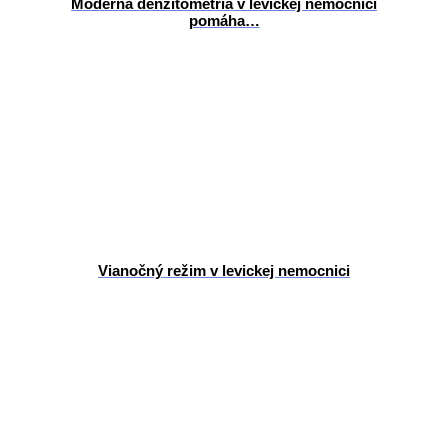
Moderná denzitometria v levickej nemocnici
pomáha…
Vianočný režim v levickej nemocnici