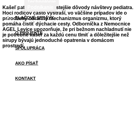
Technológie
Podnikanie
Kašeľ patrí medzi najčastejšie dôvody návštevy pediatra.
Hoci rodičov často vystraší, vo väčšine prípadov ide o
TLAČOVÉ SPRÁVY
prirodzený obranný mechanizmus organizmu, ktorý
pomáha čistiť dýchacie cesty. Odborníčka z Nemocnice
AGEL Levice upozorňuje, že pri bežnom nachladnutí nie
O PROJEKTE
je potrebné kašeľ za každú cenu tlmiť a dôležitejšie než
sirupy bývajú jednoduché opatrenia v domácom
prostredí.
SPOLUPRÁCA
AKO PÍSAŤ
KONTAKT