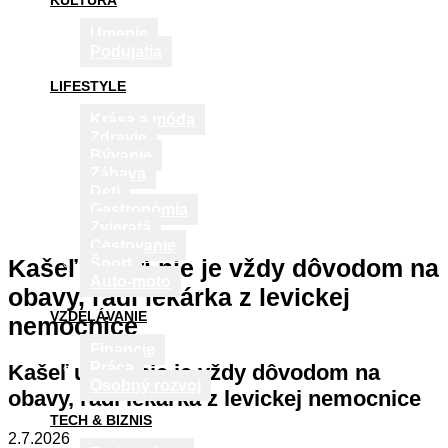
KULTÚRA
Umenie
Podujatia
LIFESTYLE
Krása a móda
Zdravie
Bývanie
Zábava
Deti
Gastronómia
Zvieratá
Cestovanie
Kašeľ u detí nie je vždy dôvodom na
Šport
Auto-moto
obavy, radí lekárka z levickej
VZDELÁVANIE
nemocnice
Financie
Práca
Kašeľ u detí nie je vždy dôvodom na
Osobný rozvoj
obavy, radí lekárka z levickej nemocnice
TECH & BIZNIS
2.7.2026