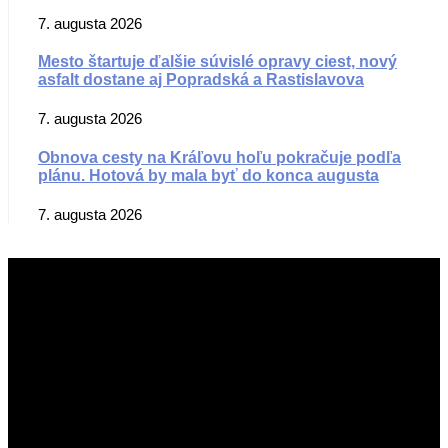
7. augusta 2026
Mesto štartuje ďalšie súvislé opravy ciest, nový
asfalt dostane aj Popradská a Rastislavova
7. augusta 2026
Obnova cesty na Kráľovu hoľu pokračuje podľa
plánu. Hotová by mala byť do konca augusta
7. augusta 2026