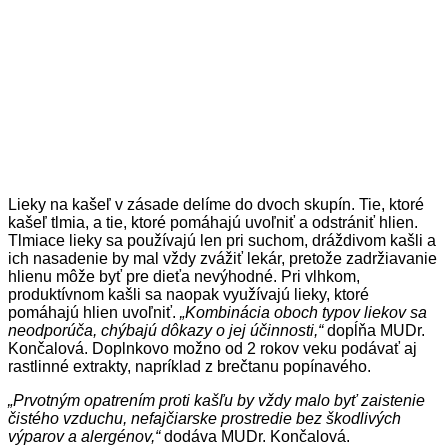
Lieky na kašeľ v zásade delíme do dvoch skupín. Tie, ktoré
kašeľ tlmia, a tie, ktoré pomáhajú uvoľniť a odstrániť hlien.
Tlmiace lieky sa používajú len pri suchom, dráždivom kašli a
ich nasadenie by mal vždy zvážiť lekár, pretože zadržiavanie
hlienu môže byť pre dieťa nevýhodné. Pri vlhkom,
produktívnom kašli sa naopak využívajú lieky, ktoré
pomáhajú hlien uvoľniť.
„Kombinácia oboch typov liekov sa
neodporúča, chýbajú dôkazy o jej účinnosti,“
dopĺňa MUDr.
Končalová. Doplnkovo možno od 2 rokov veku podávať aj
rastlinné extrakty, napríklad z brečtanu popínavého.
„Prvotným opatrením proti kašľu by vždy malo byť zaistenie
čistého vzduchu, nefajčiarske prostredie bez škodlivých
výparov a alergénov,“
dodáva MUDr. Končalová.