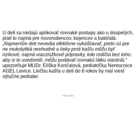
U detí sa nedajú aplikovať rovnaké postupy ako u dospelých,
platí to najmä pre novorodencov, kojencov a batoľatá.
„Najmenšie deti nevedia efektívne vykašliavať, preto sú pre
ne mukolytiká nevhodné a lieky proti kašľu môžu byť
rizikové, najmä viaczložkové prípravky, kde rodičia bez toho,
aby si to uvedomili, môžu podávať rovnakú látku viackrát,“
upozorňuje MUDr. Eliška Končalová, pediatrička Nemocnice
AGEL Levice. Liečbu kašľa u detí do 6 rokov by mal viesť
výlučne pediater.
REKLAMA