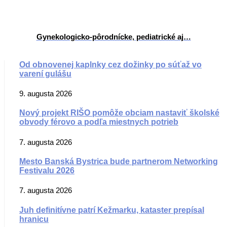
Gynekologicko-pôrodnícke, pediatrické aj…
Od obnovenej kaplnky cez dožinky po súťaž vo
varení gulášu
9. augusta 2026
Nový projekt RIŠO pomôže obciam nastaviť školské
obvody férovo a podľa miestnych potrieb
7. augusta 2026
Mesto Banská Bystrica bude partnerom Networking
Festivalu 2026
7. augusta 2026
Juh definitívne patrí Kežmarku, kataster prepísal
hranicu