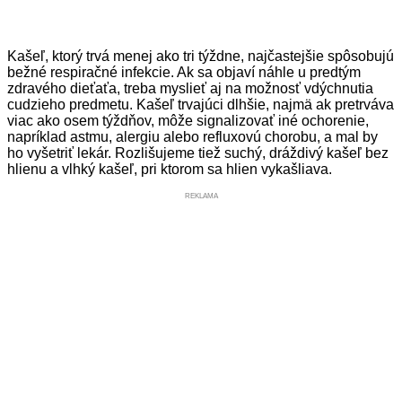
Kašeľ, ktorý trvá menej ako tri týždne, najčastejšie spôsobujú
bežné respiračné infekcie. Ak sa objaví náhle u predtým
zdravého dieťaťa, treba myslieť aj na možnosť vdýchnutia
cudzieho predmetu. Kašeľ trvajúci dlhšie, najmä ak pretrváva
viac ako osem týždňov, môže signalizovať iné ochorenie,
napríklad astmu, alergiu alebo refluxovú chorobu, a mal by
ho vyšetriť lekár. Rozlišujeme tiež suchý, dráždivý kašeľ bez
hlienu a vlhký kašeľ, pri ktorom sa hlien vykašliava.
REKLAMA