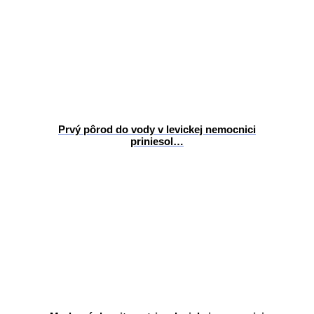
Prvý pôrod do vody v levickej nemocnici
priniesol…