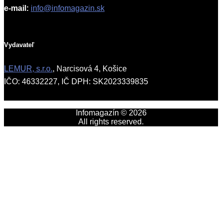
e-mail:
info@infomagazin.sk
Vydavateľ
LEMUR, s.r.o.
, Narcisová 4, Košice
IČO: 46332227, IČ DPH: SK2023339835
Infomagazín © 2026
All rights reserved.