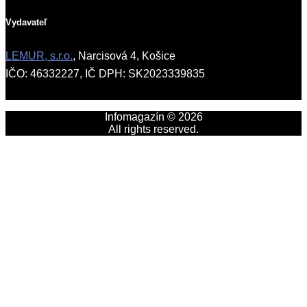
Vydavateľ
LEMUR, s.r.o.
, Narcisová 4, Košice
IČO: 46332227, IČ DPH: SK2023339835
Infomagazín © 2026
All rights reserved.