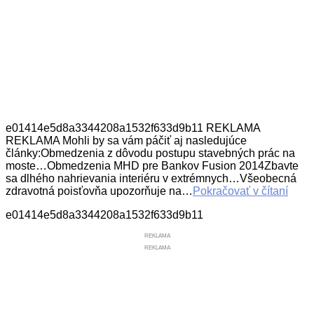
e01414e5d8a3344208a1532f633d9b11 REKLAMA
REKLAMA Mohli by sa vám páčiť aj nasledujúce
články:Obmedzenia z dôvodu postupu stavebných prác na
moste…Obmedzenia MHD pre Bankov Fusion 2014Zbavte
sa dlhého nahrievania interiéru v extrémnych…Všeobecná
zdravotná poisťovňa upozorňuje na…
Pokračovať v čítaní
e01414e5d8a3344208a1532f633d9b11
REKLAMA
REKLAMA