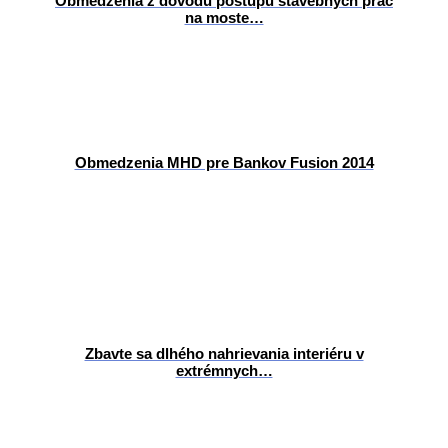
Obmedzenia z dôvodu postupu stavebných prác
na moste…
Obmedzenia MHD pre Bankov Fusion 2014
Zbavte sa dlhého nahrievania interiéru v
extrémnych…