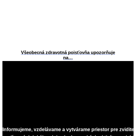
Všeobecná zdravotná poisťovňa upozorňuje
na…
2026-
06-
24
Informujeme, vzdelávame a vytvárame priestor pre zvidite