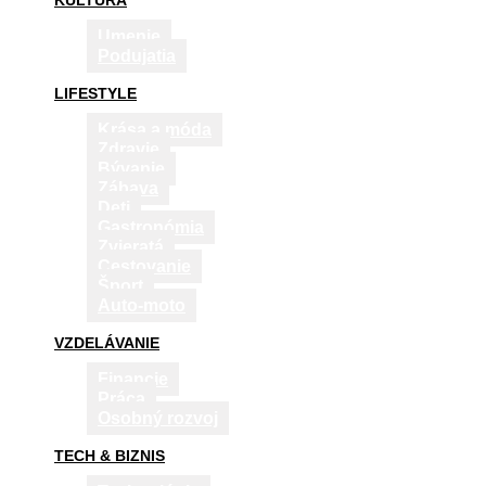
KULTÚRA
Umenie
Podujatia
LIFESTYLE
Krása a móda
Zdravie
Bývanie
Zábava
Deti
Gastronómia
Zvieratá
Cestovanie
Šport
Auto-moto
VZDELÁVANIE
Financie
Práca
Osobný rozvoj
TECH & BIZNIS