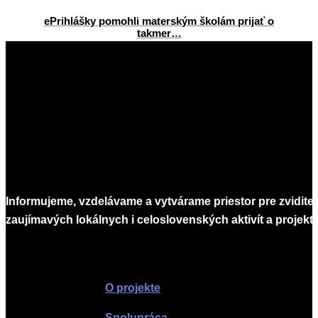
ePrihlášky pomohli materským školám prijať o
takmer…
2026-
06-
15
Informujeme, vzdelávame a vytvárame priestor pre zvidite
zaujímavých lokálnych i celoslovenských aktivít a projekto
Infomagazín
O projekte
Spolupráca