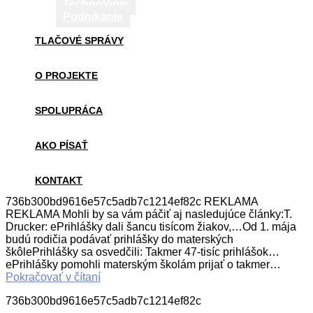
Technológie
Podnikanie
TLAČOVÉ SPRÁVY
O PROJEKTE
SPOLUPRÁCA
AKO PÍSAŤ
KONTAKT
736b300bd9616e57c5adb7c1214ef82c REKLAMA
REKLAMA Mohli by sa vám páčiť aj nasledujúce články:T.
Drucker: ePrihlášky dali šancu tisícom žiakov,…Od 1. mája
budú rodičia podávať prihlášky do materských
škôlePrihlášky sa osvedčili: Takmer 47-tisíc prihlášok…
ePrihlášky pomohli materským školám prijať o takmer…
Pokračovať v čítaní
736b300bd9616e57c5adb7c1214ef82c