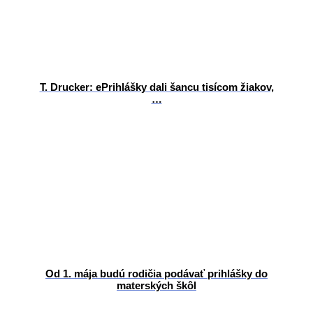
T. Drucker: ePrihlášky dali šancu tisícom žiakov,
…
Od 1. mája budú rodičia podávať prihlášky do
materských škôl