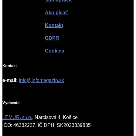
Ako písať
Kontakt
GDPR
Cookies
Kontakt
e-mail:
info@infomagazin.sk
Vydavateľ
LEMUR, s.r.o.
, Narcisová 4, Košice
IČO: 46332227, IČ DPH: SK2023339835