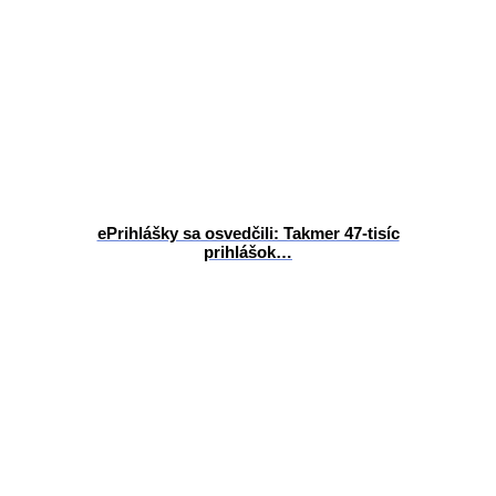
ePrihlášky sa osvedčili: Takmer 47-tisíc
prihlášok…