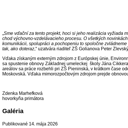
„
Sme vďační za tento projekt, hoci si jeho realizácia vyžiad
chod výchovno-vzdelávacieho procesu. O všetkých novinkách 
komunikácii, spolupráci a pochopeniu to spoločne zvládneme ta
tak, ako doteraz
,“ uzatvára riaditeľ ZŠ Golianova Peter Zlevský
Vďaka získaným externým zdrojom z Európskej únie, Environm
sa spustenie obnovy Základnej umeleckej školy Jána Cikkera.
areálov sa práce rozbehli pri ZŠ Pieninská, v krátkom čase o
Moskovská. Vďaka mimorozpočtovým zdrojom prejde obnovou aj
Zdenka Marhefková
hovorkyňa primátora
Galéria
Publikované
14. mája 2026