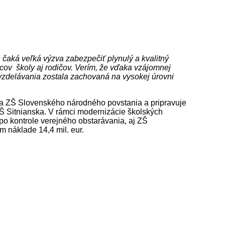
 čaká veľká výzva zabezpečiť plynulý a kvalitný
ov školy aj rodičov. Verím, že vďaka vzájomnej
a vzdelávania zostala zachovaná na vysokej úrovni
a ZŠ Slovenského národného povstania a pripravuje
Š Sitnianska. V rámci modernizácie školských
po kontrole verejného obstarávania, aj ZŠ
 náklade 14,4 mil. eur.