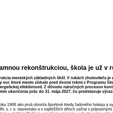
amnou rekonštrukciou, škola je už v r
rukcia mestských základných škôl. V rukách zhotoviteľa je u
ny eur, ktoré mesto získalo pred dvomi rokmi z Programu S
getickej efektívnosti. Z dôvodu náročných procesov kontr
mín ukončenia prác do 31. mája 2027, čo predstavuje výra
oku 1968 ako prvá otvorila športové triedy ľadového hokeja a vy
 s. r. o. stavenisko a v najbližších dňoch začne s prípravnými