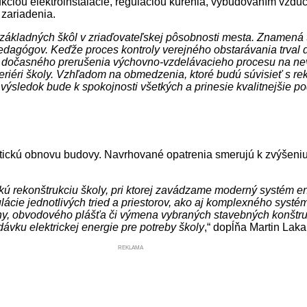
trukciou elektroinštalácie, reguláciou kúrenia, vybudovaním vzd
 zariadenia.
i základných škôl v zriaďovateľskej pôsobnosti mesta. Znamená
dagógov. Keďže proces kontroly verejného obstarávania trval dl
dočasného prerušenia výchovno-vzdelávacieho procesu na nevy
interiéri školy. Vzhľadom na obmedzenia, ktoré budú súvisieť s 
výsledok bude k spokojnosti všetkých a prinesie kvalitnejšie 
ckú obnovu budovy. Navrhované opatrenia smerujú k zvýšeniu e
ú rekonštrukciu školy, pri ktorej zavádzame moderný systém 
lácie jednotlivých tried a priestorov, ako aj komplexného systé
hy, obvodového plášťa či výmena vybraných stavebných konštrukc
ávku elektrickej energie pre potreby školy
,“ dopĺňa Martin Laka
REKLAMA