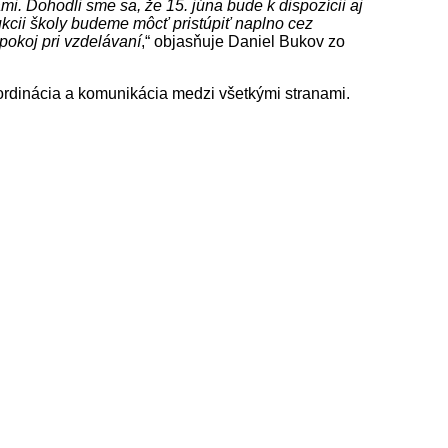
. Dohodli sme sa, že 15. júna bude k dispozícii aj
rukcii školy budeme môcť pristúpiť naplno cez
pokoj pri vzdelávaní
,“ objasňuje Daniel Bukov zo
ordinácia a komunikácia medzi všetkými stranami.