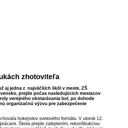
ukách zhotoviteľa
ž aj jedna z najväčších škôl v meste, ZŠ
lovensko, prejde počas nasledujúcich mesiacov
oly verejného obstarávania bol, po dohode
znú organizačnú výzvu pre zabezpečenie
chovala hokejistov svetového formátu. V utorok 12.
 prácami. Škola prejde zateplením, rekonštrukciou