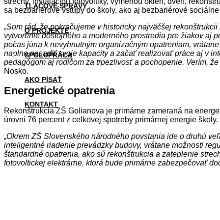
strechy, inštaláciou fotovoltiky, výmenou okien, dverí, rekonš
TLAČOVÉ SPRÁVY
sa bezbariérové vstupy do školy, ako aj bezbariérové sociálne
„
Som rád, že pokračujeme v historicky najväčšej rekonštrukci
O PROJEKTE
vytvorenie dôstojného a moderného prostredia pre žiakov aj pe
počas júna k nevyhnutným organizačným opatreniam, vrátane 
naplno nasadiť svoje kapacity a začať realizovať práce aj v 
SPOLUPRÁCA
pedagógom aj rodičom za trpezlivosť a pochopenie. Verím, že 
Nosko.
AKO PÍSAŤ
Energetické opatrenia
KONTAKT
Rekonštrukcia ZŠ Golianova je primárne zameraná na energeti
úrovni 76 percent z celkovej spotreby primárnej energie školy.
„
Okrem ZŠ Slovenského národného povstania ide o druhú veľk
inteligentné riadenie prevádzky budovy, vrátane možnosti regu
štandardné opatrenia, ako sú rekonštrukcia a zateplenie strec
fotovoltickej elektrárne, ktorá bude primárne zabezpečovať dod