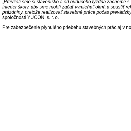
„
Prevzali sme si stavenisko a od budúceho týždňa začneme s b
interiér školy, aby sme mohli začať vymieňať okná a spustiť r
prázdniny, pretože realizovať stavebné práce počas prevádzky 
spoločnosti YUCON, s. r. o.
Pre zabezpečenie plynulého priebehu stavebných prác aj v no