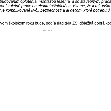
udovaním oplotenia, montážou lešenia a so stavebnými prácami
ekonštrukčné práce na elektroinštaláciách. Vítame, že k rekonšt
je komplikované kvôli bezpečnosti a aj deťom, ktoré potrebujú 
vom školskom roku bude, podľa riaditeľa ZŠ, dôležitá dobrá ko
REKLAMA