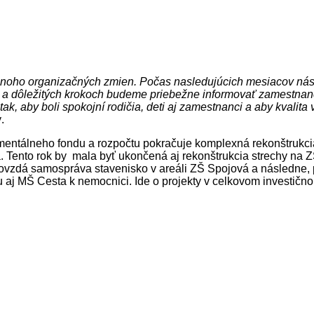
a mnoho organizačných zmien. Počas nasledujúcich mesiacov nás
a dôležitých krokoch budeme priebežne informovať zamestnanc
k, aby boli spokojní rodičia, deti aj zamestnanci a aby kvalit
.
entálneho fondu a rozpočtu pokračuje komplexná rekonštrukci
 Tento rok by mala byť ukončená aj rekonštrukcia strechy na Z
dovzdá samospráva stavenisko v areáli ZŠ Spojová a následne, 
 MŠ Cesta k nemocnici. Ide o projekty v celkovom investičnom