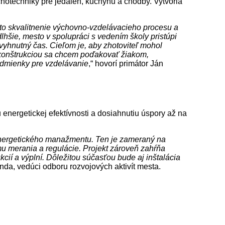
uchotechniky pre jedáleň, kuchyňu a chodby. Vytvoria
 to skvalitnenie výchovno-vzdelávacieho procesu a
hšie, mesto v spolupráci s vedením školy pristúpi
hnutný čas. Cieľom je, aby zhotoviteľ mohol
rekonštrukciou sa chcem poďakovať žiakom,
podmienky pre vzdelávanie
,“ hovorí primátor Ján
nergetickej efektívnosti a dosiahnutiu úspory až na
energetického manažmentu. Ten je zameraný na
mu merania a regulácie. Projekt zároveň zahŕňa
ií a výplní. Dôležitou súčasťou bude aj inštalácia
nda, vedúci odboru rozvojových aktivít mesta.