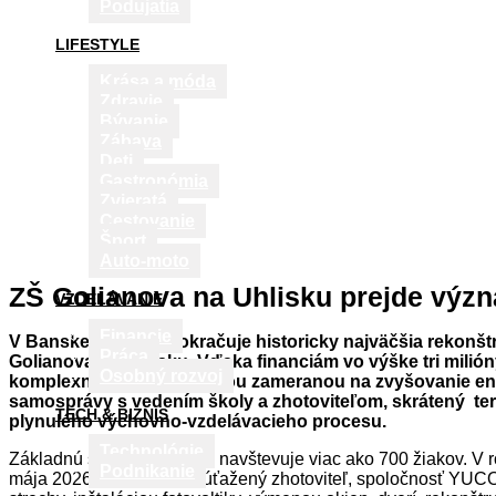
Podujatia
LIFESTYLE
Krása a móda
Zdravie
Bývanie
Zábava
Deti
Gastronómia
Zvieratá
Cestovanie
Šport
Auto-moto
ZŠ Golianova na Uhlisku prejde význ
VZDELÁVANIE
Financie
V Banskej Bystrici pokračuje historicky najväčšia rekonšt
Práca
Golianova na Uhlisku. Vďaka financiám vo výške tri milió
Osobný rozvoj
komplexnou rekonštrukciou zameranou na zvyšovanie ener
samosprávy s vedením školy a zhotoviteľom, skrátený ter
TECH & BIZNIS
plynulého výchovno-vzdelávacieho procesu.
Technológie
Základnú školu Golianova navštevuje viac ako 700 žiakov. V r
Podnikanie
mája 2026 si prevzal vysúťažený zhotoviteľ, spoločnosť YUCON,