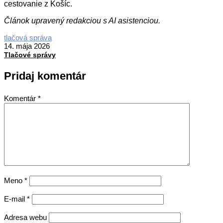
cestovanie z Košíc.
Článok upravený redakciou s AI asistenciou.
2026-
tlačová správa
05-
14. mája 2026
14
Tlačové správy
Pridaj komentár
Komentár
*
Meno
*
E-mail
*
Adresa webu