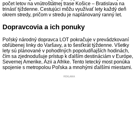
počet letov na vnútroštátnej trase Košice – Bratislava na
trinásť týždenne. Cestujúci môžu využívať lety každý deň
okrem stredy, pričom v stredu je naplánovaný ranný let.
Dopravcovia a ich ponuky
Poľský národný dopravca LOT pokračuje v prevádzkovaní
obľúbenej linky do Varšavy, a to šesťkrát týždenne. Všetky
lety sú plánované v pohodlných popoludňajších hodinách,
čím sa zjednodušuje prístup k ďalším destináciám v Európe,
Severnej Amerike, Ázii a Afrike. Tento letecký most ponúka
spojenie s metropolou Poľska a mnohými ďalšími miestami.
REKLAMA