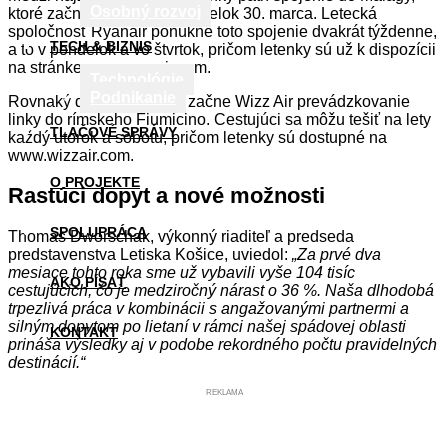
Osobný rozvoj
ktoré začne fungovať v pondelok 30. marca. Letecká
spoločnosť Ryanair ponúkne toto spojenie dvakrát týždenne,
TECH & BIZNIS
a to v pondelok a vo štvrtok, pričom letenky sú už k dispozícii
na stránke www.ryanair.com.
Technológie
Podnikanie
Rovnaký deň, 31. marca, začne Wizz Air prevádzkovanie
linky do rímskeho Fiumicino. Cestujúci sa môžu tešiť na lety
TLAČOVÉ SPRÁVY
každý utorok a sobotu, pričom letenky sú dostupné na
www.wizzair.com.
O PROJEKTE
Rastúci dopyt a nové možnosti
SPOLUPRÁCA
Thomas Dworschak, výkonný riaditeľ a predseda
predstavenstva Letiska Košice, uviedol:
„Za prvé dva
mesiace tohto roka sme už vybavili vyše 104 tisíc
AKO PÍSAŤ
cestujúcich, čo je medziročný nárast o 36 %. Naša dlhodobá
trpezlivá práca v kombinácii s angažovanými partnermi a
silným dopytom po lietaní v rámci našej spádovej oblasti
KONTAKT
prináša výsledky aj v podobe rekordného počtu pravidelných
destinácií.“
REKLAMA