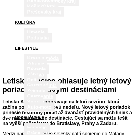
Banskobystrický kraj
Košický kraj
Prešovský kraj
KULTÚRA
Umenie
Podujatia
LIFESTYLE
Krása a móda
Zdravie
Bývanie
Zábava
Letisko Košice ohlasuje letný letový
Deti
Gastronómia
poriadok s novými destináciami
Zvieratá
Cestovanie
Letisko Košice sa pripravuje na letnú sezónu, ktorá
Šport
začína poslednú marcovú nedeľu. Nový letový poriadok
Auto-moto
prinesie rekordný počet až dvanásť pravidelných liniek a
VZDELÁVANIE
dve nové atraktívne destinácie. Cestujúci sa môžu tešiť
na vyšší počet letov do Bratislavy, Prahy a Zadaru.
Financie
Práca
Medzi najzaujímavejšie novinky patrí spojenie do Malagy,