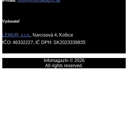
e-mail:
info@infomagazin.sk
Vydavateľ
LEMUR, s.r.o.
, Narcisová 4, Košice
IČO: 46332227, IČ DPH: SK2023339835
Infomagazín © 2026
All rights reserved.