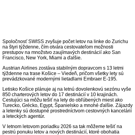
Spoločnosť SWISS zvyšuje počet letov na linke do Zurichu
na štyri týždenne, čím otvára cestovateľom možnosti
prestupov na množstvo zaujímavých destinácií ako San
Francisco, New York, Miami a ďalšie.
Austrian Airlines zostáva stabilným dopravcom s 13 letmi
týždenne na trase Košice – Viedeň, pričom všetky lety sú
prevádzkované modernými lietadlami Embraer E-195.
Letisko Košice plánuje aj na letnú dovolenkovú sezónu vyše
850 charterových letov do 17 destinácií v 10 krajinách.
Cestujúci sa môžu tešiť na lety do obľúbených miest ako
Turecko, Grécko, Egypt, Španielsko a mnohé ďalšie. Zájazdy
a letenky sú dostupné prostredníctvom cestovných kancelárií
a leteckých agentúr.
V letnom letovom poriadku 2026 sa tak môžeme tešiť na
pestrú ponuku letov a nových destinácií, ktoré obohatia