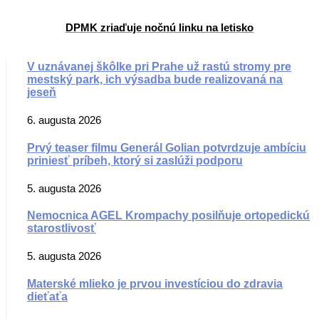
DPMK zriaďuje nočnú linku na letisko
V uznávanej škôlke pri Prahe už rastú stromy pre
mestský park, ich výsadba bude realizovaná na
jeseň
6. augusta 2026
Prvý teaser filmu Generál Golian potvrdzuje ambíciu
priniesť príbeh, ktorý si zaslúži podporu
5. augusta 2026
Nemocnica AGEL Krompachy posilňuje ortopedickú
starostlivosť
5. augusta 2026
Materské mlieko je prvou investíciou do zdravia
dieťaťa