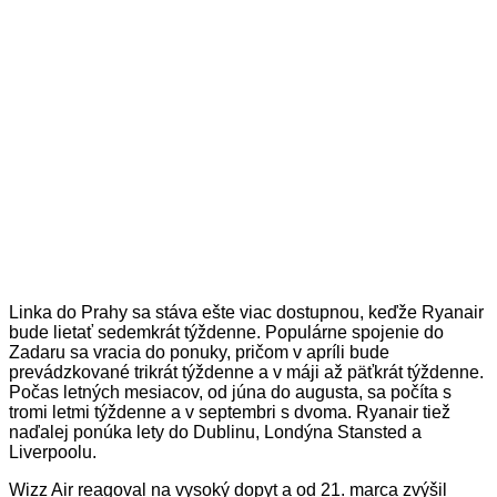
Linka do Prahy sa stáva ešte viac dostupnou, keďže Ryanair
bude lietať sedemkrát týždenne. Populárne spojenie do
Zadaru sa vracia do ponuky, pričom v apríli bude
prevádzkované trikrát týždenne a v máji až päťkrát týždenne.
Počas letných mesiacov, od júna do augusta, sa počíta s
tromi letmi týždenne a v septembri s dvoma. Ryanair tiež
naďalej ponúka lety do Dublinu, Londýna Stansted a
Liverpoolu.
Wizz Air reagoval na vysoký dopyt a od 21. marca zvýšil