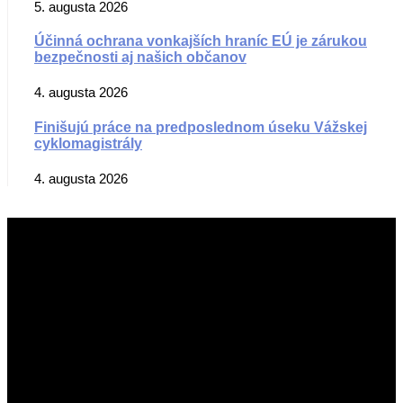
5. augusta 2026
Účinná ochrana vonkajších hraníc EÚ je zárukou
bezpečnosti aj našich občanov
4. augusta 2026
Finišujú práce na predposlednom úseku Vážskej
cyklomagistrály
4. augusta 2026