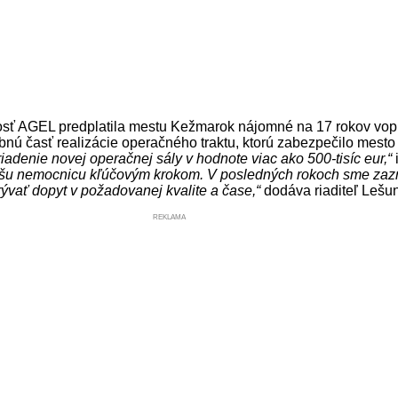
sť AGEL predplatila mestu Kežmarok nájomné na 17 rokov vopred
vebnú časť realizácie operačného traktu, ktorú zabezpečilo mest
adenie novej operačnej sály v hodnote viac ako 500-tisíc eur,“
našu nemocnicu kľúčovým krokom. V posledných rokoch sme zaz
rývať dopyt v požadovanej kvalite a čase,“
dodáva riaditeľ Lešu
REKLAMA