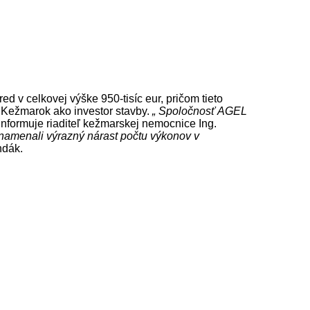
 v celkovej výške 950-tisíc eur, pričom tieto
o Kežmarok ako investor stavby.
„ Spoločnosť AGEL
informuje riaditeľ kežmarskej nemocnice Ing.
namenali výrazný nárast počtu výkonov v
ndák.