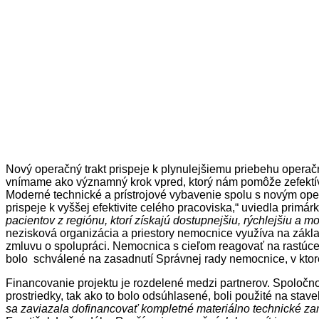
Nový operačný trakt prispeje k plynulejšiemu priebehu operač
vnímame ako významný krok vpred, ktorý nám pomôže zefektívniť
Moderné technické a prístrojové vybavenie spolu s novým op
prispeje k vyššej efektivite celého pracoviska,“ uviedla pri
pacientov z regiónu, ktorí získajú dostupnejšiu, rýchlejšiu a m
nezisková organizácia a priestory nemocnice využíva na zá
zmluvu o spolupráci. Nemocnica s cieľom reagovať na rastúce 
bolo schválené na zasadnutí Správnej rady nemocnice, v ktor
Financovanie projektu je rozdelené medzi partnerov. Spoločno
prostriedky, tak ako to bolo odsúhlasené, boli použité na sta
sa zaviazala dofinancovať kompletné materiálno technické zari