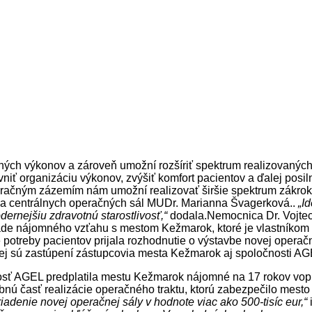
ných výkonov a zároveň umožní rozšíriť spektrum realizovaných
 organizáciu výkonov, zvýšiť komfort pacientov a ďalej posilniť
eračným zázemím nám umožní realizovať širšie spektrum zákroko
márka centrálnych operačných sál MUDr. Marianna Švagerková..
„I
odernejšiu zdravotnú starostlivosť,“
dodala.Nemocnica Dr. Vojtec
klade nájomného vzťahu s mestom Kežmarok, ktoré je vlastník
potreby pacientov prijala rozhodnutie o výstavbe novej operačn
ej sú zastúpení zástupcovia mesta Kežmarok aj spoločnosti AG
sť AGEL predplatila mestu Kežmarok nájomné na 17 rokov vopred
vebnú časť realizácie operačného traktu, ktorú zabezpečilo mest
adenie novej operačnej sály v hodnote viac ako 500-tisíc eur,“