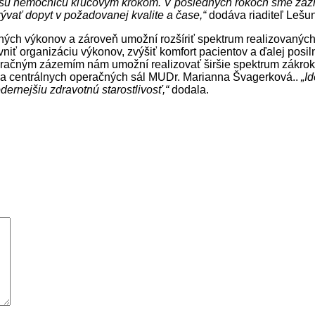
našu nemocnicu kľúčovým krokom. V posledných rokoch sme zaz
rývať dopyt v požadovanej kvalite a čase,“
dodáva riaditeľ Lešu
ných výkonov a zároveň umožní rozšíriť spektrum realizovaných
 organizáciu výkonov, zvýšiť komfort pacientov a ďalej posilniť
eračným zázemím nám umožní realizovať širšie spektrum zákroko
márka centrálnych operačných sál MUDr. Marianna Švagerková..
„I
odernejšiu zdravotnú starostlivosť,“
dodala.