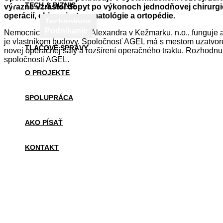
TECH & BIZNIS
výrazne vzrástol dopyt po výkonoch jednodňovej chirurgie
operácií, chirurgie, traumatológie a ortopédie.
Technológie
Podnikanie
Nemocnica Dr. Vojtecha Alexandra v Kežmarku, n.o., funguje
je vlastníkom budovy. Spoločnosť AGEL má s mestom uzatvoren
TLAČOVÉ SPRÁVY
novej operačnej sály a rozšírení operačného traktu. Rozhodn
spoločnosti AGEL.
O PROJEKTE
SPOLUPRÁCA
AKO PÍSAŤ
KONTAKT