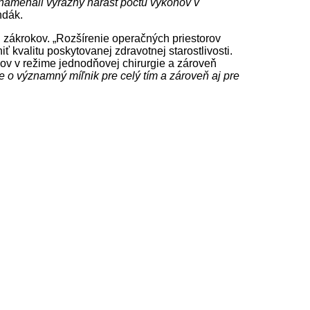
namenali výrazný nárast počtu výkonov v
ndák.
 zákrokov. „Rozšírenie operačných priestorov
 kvalitu poskytovanej zdravotnej starostlivosti.
v v režime jednodňovej chirurgie a zároveň
de o významný míľnik pre celý tím a zároveň aj pre