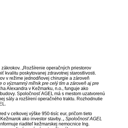
 zákrokov. „Rozšírenie operačných priestorov
 kvalitu poskytovanej zdravotnej starostlivosti.
v v režime jednodňovej chirurgie a zároveň
de o významný míľnik pre celý tím a zároveň aj pre
ha Alexandra v Kežmarku, n.o., funguje ako
om budovy. Spoločnosť AGEL má s mestom uzatvorenú
ej sály a rozšírení operačného traktu. Rozhodnutie
EL.
 v celkovej výške 950-tisíc eur, pričom tieto
o Kežmarok ako investor stavby.
„ Spoločnosť AGEL
informuje riaditeľ kežmarskej nemocnice Ing.