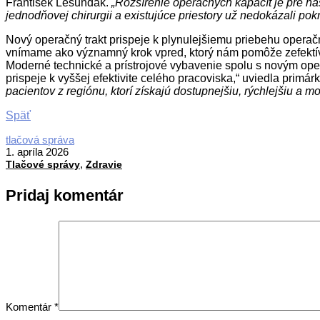
František Lešundák.
„Rozšírenie operačných kapacít je pre 
jednodňovej chirurgii a existujúce priestory už nedokázali pok
Nový operačný trakt prispeje k plynulejšiemu priebehu operač
vnímame ako významný krok vpred, ktorý nám pomôže zefektívniť
Moderné technické a prístrojové vybavenie spolu s novým op
prispeje k vyššej efektivite celého pracoviska,“ uviedla pri
pacientov z regiónu, ktorí získajú dostupnejšiu, rýchlejšiu a m
Späť
2026-
tlačová správa
04-
1. apríla 2026
,
01
Tlačové správy
Zdravie
Pridaj komentár
Komentár
*