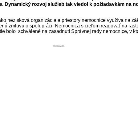
. Dynamický rozvoj služieb tak viedol k požiadavkám na no
 ako nezisková organizácia a priestory nemocnice využíva na 
ú zmluvu o spolupráci. Nemocnica s cieľom reagovať na rastúc
utie bolo schválené na zasadnutí Správnej rady nemocnice, v k
REKLAMA