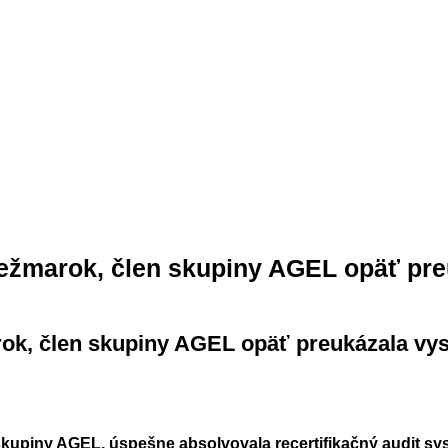
ežmarok, člen skupiny AGEL opäť pre
ok, člen skupiny AGEL opäť preukázala vy
skupiny AGEL, úspešne absolvovala recertifikačný audit s