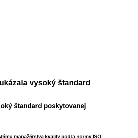
ukázala vysoký štandard
soký štandard poskytovanej
ystému manažérstva kvality podľa normy ISO