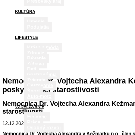
Prešovský kraj
KULTÚRA
Umenie
Podujatia
LIFESTYLE
Krása a móda
Zdravie
Bývanie
Zábava
Deti
Gastronómia
Nemocnica Dr. Vojtecha Alexandra K
Zvieratá
Cestovanie
poskytovanej starostlivosti
Šport
Auto-moto
Nemocnica Dr. Vojtecha Alexandra Kežmar
VZDELÁVANIE
starostlivosti
Financie
Práca
12.12.2025
Osobný rozvoj
Nemocnica Dr. Vojtecha Alexandra v Kežmarku n.o., člen 