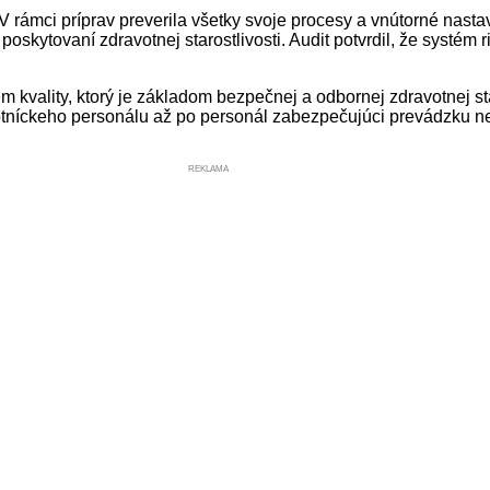
 rámci príprav preverila všetky svoje procesy a vnútorné nast
kytovaní zdravotnej starostlivosti. Audit potvrdil, že systém r
m kvality, ktorý je základom bezpečnej a odbornej zdravotnej st
níckeho personálu až po personál zabezpečujúci prevádzku ne
REKLAMA