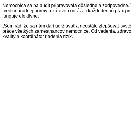
Nemocnica sa na audit pripravovala dôsledne a zodpovedne. V
medzinárodnej normy a zároveň odrážali každodennú prax pri pos
funguje efektívne.
„Som rád, že sa nám darí udržiavať a neustále zlepšovať systé
práce všetkých zamestnancov nemocnice. Od vedenia, zdravot
kvality a koordinátor riadenia rizík.