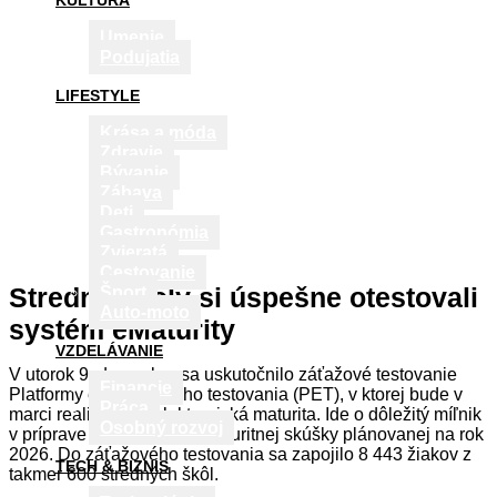
KULTÚRA
Umenie
Podujatia
LIFESTYLE
Krása a móda
Zdravie
Bývanie
Zábava
Deti
Gastronómia
Zvieratá
Cestovanie
Stredné školy si úspešne otestovali
Šport
Auto-moto
systém eMaturity
VZDELÁVANIE
V utorok 9. decembra sa uskutočnilo záťažové testovanie
Financie
Platformy elektronického testovania (PET), v ktorej bude v
Práca
marci realizovaná elektronická maturita. Ide o dôležitý míľnik
Osobný rozvoj
v príprave novej podoby maturitnej skúšky plánovanej na rok
2026. Do záťažového testovania sa zapojilo 8 443 žiakov z
TECH & BIZNIS
takmer 600 stredných škôl.