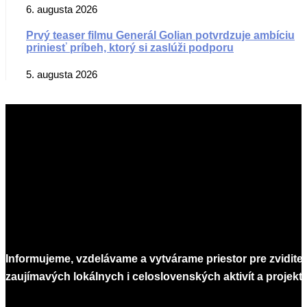
6. augusta 2026
Prvý teaser filmu Generál Golian potvrdzuje ambíciu
priniesť príbeh, ktorý si zaslúži podporu
5. augusta 2026
Informujeme, vzdelávame a vytvárame priestor pre zvidite
zaujímavých lokálnych i celoslovenských aktivít a projekto