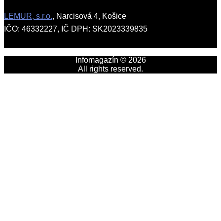
LEMUR, s.r.o.
, Narcisová 4, Košice
IČO: 46332227, IČ DPH: SK2023339835
Infomagazín © 2026
All rights reserved.