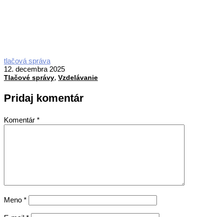
2025-
tlačová správa
12-
12. decembra 2025
,
12
Tlačové správy
Vzdelávanie
Pridaj komentár
Komentár
*
Meno
*