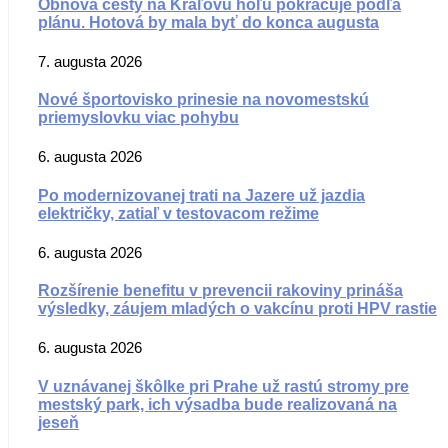
Obnova cesty na Kráľovu hoľu pokračuje podľa
plánu. Hotová by mala byť do konca augusta
7. augusta 2026
Nové športovisko prinesie na novomestskú
priemyslovku viac pohybu
6. augusta 2026
Po modernizovanej trati na Jazere už jazdia
električky, zatiaľ v testovacom režime
6. augusta 2026
Rozšírenie benefitu v prevencii rakoviny prináša
výsledky, záujem mladých o vakcínu proti HPV rastie
6. augusta 2026
V uznávanej škôlke pri Prahe už rastú stromy pre
mestský park, ich výsadba bude realizovaná na
jeseň