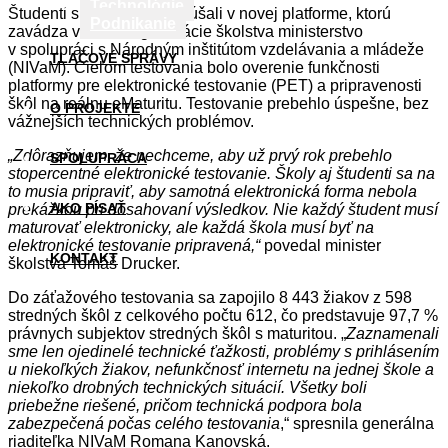
Technológie
Študenti si eMaturitu vyskúšali v novej platforme, ktorú
Podnikanie
zavádza v rámci digitalizácie školstva ministerstvo
v spolupráci s Národným inštitútom vzdelávania a mládeže
TLAČOVÉ SPRÁVY
(NIVaM). Cieľom testovania bolo overenie funkčnosti
platformy pre elektronické testovanie (PET) a pripravenosti
škôl na reálnu eMaturitu. Testovanie prebehlo úspešne, bez
O PROJEKTE
vážnejších technických problémov.
„Zdôrazňujem, že nechceme, aby už prvý rok prebehlo
SPOLUPRÁCA
stopercentné elektronické testovanie. Školy aj študenti sa na
to musia pripraviť, aby samotná elektronická forma nebola
AKO PÍSAŤ
prekážkou pri dosahovaní výsledkov. Nie každý študent musí
maturovať elektronicky, ale každá škola musí byť na
elektronické testovanie pripravená,“
povedal minister
KONTAKT
školstva Tomáš Drucker.
Do záťažového testovania sa zapojilo 8 443 žiakov z 598
stredných škôl z celkového počtu 612, čo predstavuje 97,7 %
právnych subjektov stredných škôl s maturitou. „
Zaznamenali
sme len ojedinelé technické ťažkosti, problémy s prihlásením
u niekoľkých žiakov, nefunkčnosť internetu na jednej škole a
niekoľko drobných technických situácií. Všetky boli
priebežne riešené, pričom technická podpora bola
zabezpečená počas celého testovania
,“ spresnila generálna
riaditeľka NIVaM Romana Kanovská.