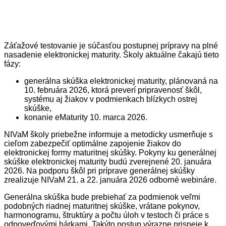
Záťažové testovanie je súčasťou postupnej prípravy na plné
nasadenie elektronickej maturity. Školy aktuálne čakajú tieto
fázy:
generálna skúška elektronickej maturity, plánovaná na
10. februára 2026, ktorá preverí pripravenosť škôl,
systému aj žiakov v podmienkach blízkych ostrej
skúške,
konanie eMaturity 10. marca 2026.
NIVaM školy priebežne informuje a metodicky usmerňuje s
cieľom zabezpečiť optimálne zapojenie žiakov do
elektronickej formy maturitnej skúšky. Pokyny ku generálnej
skúške elektronickej maturity budú zverejnené 20. januára
2026. Na podporu škôl pri príprave generálnej skúšky
zrealizuje NIVaM 21. a 22. januára 2026 odborné webináre.
Generálna skúška bude prebiehať za podmienok veľmi
podobných riadnej maturitnej skúške, vrátane pokynov,
harmonogramu, štruktúry a počtu úloh v testoch či práce s
odpoveďovými hárkami. Takýto postup výrazne prispeje k