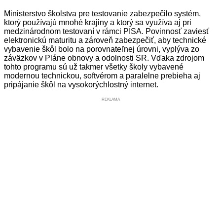
Ministerstvo školstva pre testovanie zabezpečilo systém,
ktorý používajú mnohé krajiny a ktorý sa využíva aj pri
medzinárodnom testovaní v rámci PISA. Povinnosť zaviesť
elektronickú maturitu a zároveň zabezpečiť, aby technické
vybavenie škôl bolo na porovnateľnej úrovni, vyplýva zo
záväzkov v Pláne obnovy a odolnosti SR. Vďaka zdrojom
tohto programu sú už takmer všetky školy vybavené
modernou technickou, softvérom a paralelne prebieha aj
pripájanie škôl na vysokorýchlostný internet.
REKLAMA