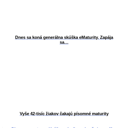
Dnes sa koná generálna skúška eMaturity. Zapája
sa…
Vyše 42-tisíc žiakov čakajú písomné maturity