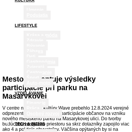
KULTÚRA
Umenie
Podujatia
LIFESTYLE
Krása a móda
Zdravie
Bývanie
Zábava
Deti
Gastronómia
Zvieratá
Cestovanie
Mesto prezentuje výsledky
Šport
Auto-moto
participácie pri parku na
VZDELÁVANIE
Masarykovej
Financie
V centre nezávislej kultúry Wave prebehlo 12.8.2024 verejné
Práca
odprezentovanie výsledkov participácie občanov na vzniku
Osobný rozvoj
nového mestského parku na Masarykovej ulici. Do tvorby
budúceho verejného priestoru sa skrz dotazníky zapojilo viac
TECH & BIZNIS
ako 4 a pol tisíc obyvateľov. Väčšina opýtaných by si na