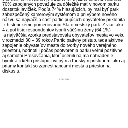
70% zapojených považuje za dôležité mať v novom parku
dostatok lavičiek. Podľa 74% hlasujúcich, by mal byť park
zabezpečený kamerovým systémom a pri výbere nového
názvu sa najväčšia časť participujúcich obyvateľov priklonila
k historickému pomenovaniu Staromestský park. Z viac ako
4 a pol tisíc respondentov tvorili väčšinu ženy (64,1%)
a najväčšia vzorka predstavovala obyvateľov mesta vo veku
v rozmedzí 30 – 39 rokov.Participatívny prístup, teda aktívne
zapojenie obyvateľov mesta do tvorby nového verejného
priestoru, hodnotili počas pootvorenia parku veľmi pozitívne
aj samotní Prešovčania, ktorí ocenili najmä nahradenie
byrokratického prístupu civilným a ľudským prístupom, ako aj
priamy kontakt so zamestnancami mesta a priestor na
diskusiu.
REKLAMA