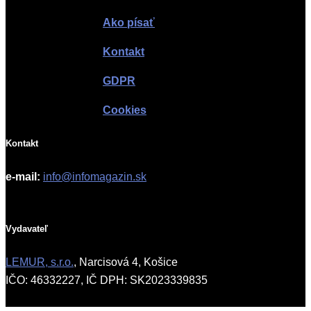
Ako písať
Kontakt
GDPR
Cookies
Kontakt
e-mail:
info@infomagazin.sk
Vydavateľ
LEMUR, s.r.o.
, Narcisová 4, Košice
IČO: 46332227, IČ DPH: SK2023339835