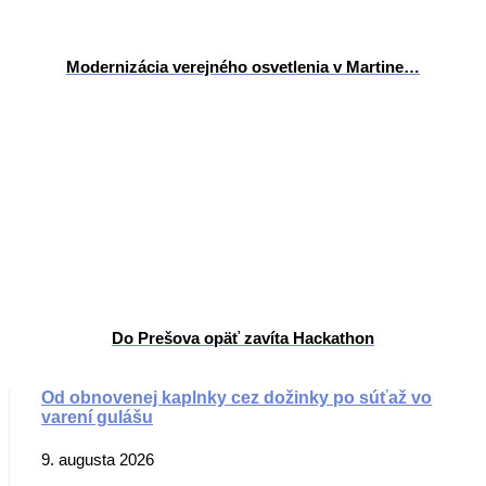
Modernizácia verejného osvetlenia v Martine…
Do Prešova opäť zavíta Hackathon
Od obnovenej kaplnky cez dožinky po súťaž vo
varení gulášu
9. augusta 2026