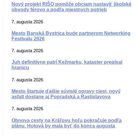
Nový projekt RIŠO pomôže obciam nastaviť školské
obvody férovo a podľa miestnych potrieb
7. augusta 2026
Mesto Banská Bystrica bude partnerom Networking
Festivalu 2026
7. augusta 2026
Juh definitívne patrí Kežmarku, kataster prepísal
hranicu
7. augusta 2026
Mesto štartuje ďalšie súvislé opravy ciest, nový
asfalt dostane aj Popradská a Rastislavova
7. augusta 2026
Obnova cesty na Kráľovu hoľu pokračuje podľa
plánu. Hotová by mala byť do konca augusta