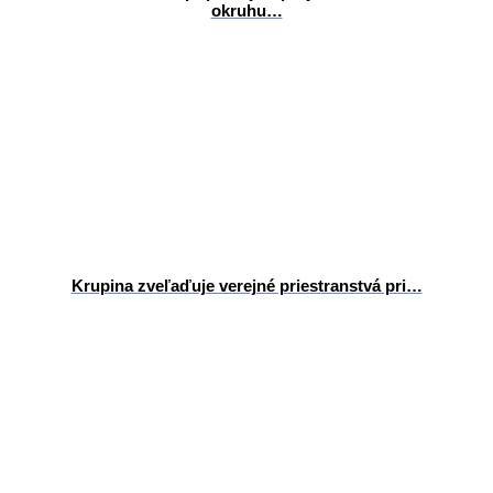
okruhu…
Krupina zveľaďuje verejné priestranstvá pri…