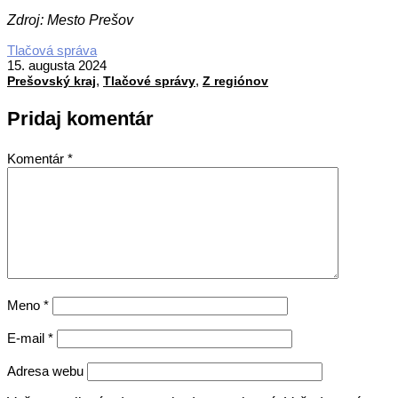
Zdroj: Mesto Prešov
2024-
Tlačová správa
08-
15. augusta 2024
,
,
15
Prešovský kraj
Tlačové správy
Z regiónov
Pridaj komentár
Komentár
*
Meno
*
E-mail
*
Adresa webu