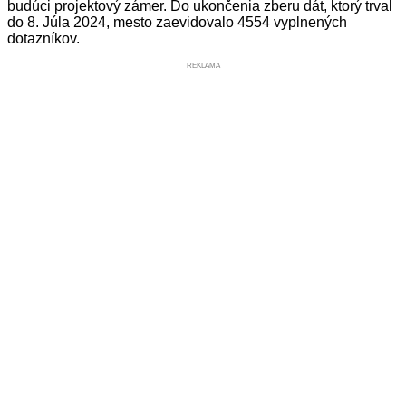
budúci projektový zámer. Do ukončenia zberu dát, ktorý trval
do 8. Júla 2024, mesto zaevidovalo 4554 vyplnených
dotazníkov.
REKLAMA