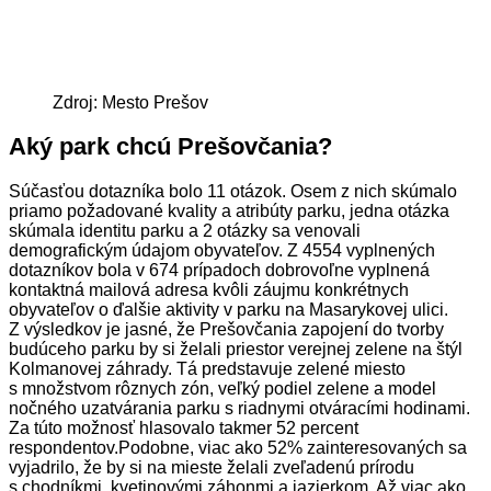
Zdroj: Mesto Prešov
Aký park chcú Prešovčania?
Súčasťou dotazníka bolo 11 otázok. Osem z nich skúmalo
priamo požadované kvality a atribúty parku, jedna otázka
skúmala identitu parku a 2 otázky sa venovali
demografickým údajom obyvateľov. Z 4554 vyplnených
dotazníkov bola v 674 prípadoch dobrovoľne vyplnená
kontaktná mailová adresa kvôli záujmu konkrétnych
obyvateľov o ďalšie aktivity v parku na Masarykovej ulici.
Z výsledkov je jasné, že Prešovčania zapojení do tvorby
budúceho parku by si želali priestor verejnej zelene na štýl
Kolmanovej záhrady. Tá predstavuje zelené miesto
s množstvom rôznych zón, veľký podiel zelene a model
nočného uzatvárania parku s riadnymi otváracími hodinami.
Za túto možnosť hlasovalo takmer 52 percent
respondentov.Podobne, viac ako 52% zainteresovaných sa
vyjadrilo, že by si na mieste želali zveľadenú prírodu
s chodníkmi, kvetinovými záhonmi a jazierkom. Až viac ako