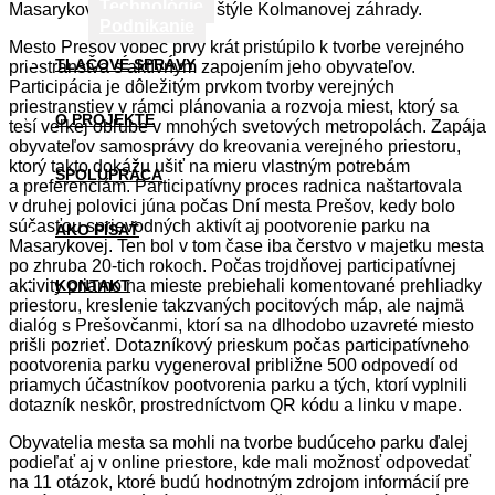
Technológie
Masarykovej želala park v štýle Kolmanovej záhrady.
Podnikanie
Mesto Prešov vôbec prvý krát pristúpilo k tvorbe verejného
TLAČOVÉ SPRÁVY
priestranstva s aktívnym zapojením jeho obyvateľov.
Participácia je dôležitým prvkom tvorby verejných
priestranstiev v rámci plánovania a rozvoja miest, ktorý sa
O PROJEKTE
teší veľkej obľube v mnohých svetových metropolách. Zapája
obyvateľov samosprávy do kreovania verejného priestoru,
ktorý takto dokážu ušiť na mieru vlastným potrebám
SPOLUPRÁCA
a preferenciám. Participatívny proces radnica naštartovala
v druhej polovici júna počas Dní mesta Prešov, kedy bolo
súčasťou sprievodných aktivít aj pootvorenie parku na
AKO PÍSAŤ
Masarykovej. Ten bol v tom čase iba čerstvo v majetku mesta
po zhruba 20-tich rokoch. Počas trojdňovej participatívnej
aktivity priamo na mieste prebiehali komentované prehliadky
KONTAKT
priestoru, kreslenie takzvaných pocitových máp, ale najmä
dialóg s Prešovčanmi, ktorí sa na dlhodobo uzavreté miesto
prišli pozrieť. Dotazníkový prieskum počas participatívneho
pootvorenia parku vygeneroval približne 500 odpovedí od
priamych účastníkov pootvorenia parku a tých, ktorí vyplnili
dotazník neskôr, prostredníctvom QR kódu a linku v mape.
Obyvatelia mesta sa mohli na tvorbe budúceho parku ďalej
podieľať aj v online priestore, kde mali možnosť odpovedať
na 11 otázok, ktoré budú hodnotným zdrojom informácií pre