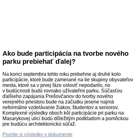
Ako bude participácia na tvorbe nového
parku prebiehať ďalej?
Na konci septembra tohto roku prebehne aj druhé kolo
participácie, ktoré bude zamerané na tie skupiny obyvateľov
mesta, ktoré sa v prvej fáze osloviť nepodarilo, no
v budúcnosti budú rovnako užívateľmi parku. Súčasťou
ďalšieho zapájania Prešovčanov do tvorby nového
verejného priestoru bude na začiatku jesene najmä
neformálne vzdelávanie žiakov, študentov a seniorov.
Komplexné výsledky oboch kôl participácie pri parku na
Masarykovej ulici budú dôležitým podkladom a pomôckou
pre budúcu architektonickú súťaž.
Pozrite si výsledky v dokumente