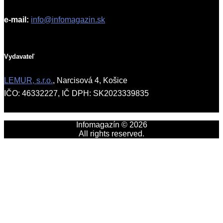
e-mail:
info@infomagazin.sk
Vydavateľ
LEMUR, s.r.o.
, Narcisová 4, Košice
IČO: 46332227, IČ DPH: SK2023339835
Infomagazín © 2026
All rights reserved.