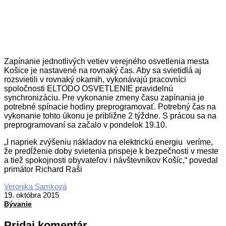
Zapínanie jednotlivých vetiev verejného osvetlenia mesta
Košice je nastavené na rovnaký čas. Aby sa svietidlá aj
rozsvietili v rovnaký okamih, vykonávajú pracovníci
spoločnosti ELTODO OSVETLENIE pravidelnú
synchronizáciu. Pre vykonanie zmeny času zapínania je
potrebné spínacie hodiny preprogramovať. Potrebný čas na
vykonanie tohto úkonu je približne 2 týždne. S prácou sa na
preprogramovaní sa začalo v pondelok 19.10.
„I napriek zvýšeniu nákladov na elektrickú energiu veríme,
že predĺženie doby svietenia prispeje k bezpečnosti v meste
a tiež spokojnosti obyvateľov i návštevníkov Košíc,“ povedal
primátor Richard Raši
2015-
Veronika Samková
10-
19. októbra 2015
19
Bývanie
Pridaj komentár