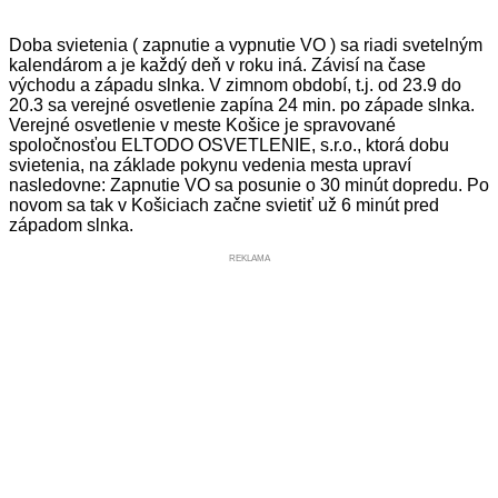
Doba svietenia ( zapnutie a vypnutie VO ) sa riadi svetelným
kalendárom a je každý deň v roku iná. Závisí na čase
východu a západu slnka. V zimnom období, t.j. od 23.9 do
20.3 sa verejné osvetlenie zapína 24 min. po západe slnka.
Verejné osvetlenie v meste Košice je spravované
spoločnosťou ELTODO OSVETLENIE, s.r.o., ktorá dobu
svietenia, na základe pokynu vedenia mesta upraví
nasledovne: Zapnutie VO sa posunie o 30 minút dopredu. Po
novom sa tak v Košiciach začne svietiť už 6 minút pred
západom slnka.
REKLAMA