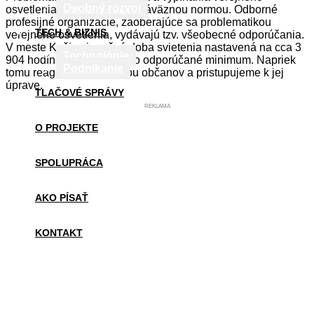
Osobný rozvoj
osvetlenia nie je upravená záväznou normou. Odborné
profesijné organizácie, zaoberajúce sa problematikou
TECH & BIZNIS
verejného osvetlenia, vydávajú tzv. všeobecné odporúčania.
V meste Košice je ročná doba svietenia nastavená na cca 3
Technológie
904 hodín, čo je vyššie ako odporúčané minimum. Napriek
Podnikanie
tomu reagujeme na prosbu občanov a pristupujeme k jej
úprave.
TLAČOVÉ SPRÁVY
REKLAMA
O PROJEKTE
SPOLUPRÁCA
AKO PÍSAŤ
KONTAKT