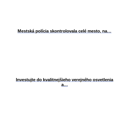
Mestská polícia skontrolovala celé mesto, na…
Investujte do kvalitnejšieho verejného osvetlenia
a…