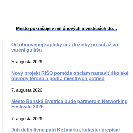
Mesto pokračuje v miliónových investíciách do…
Od obnovenej kaplnky cez dožinky po súťaž vo
varení gulášu
9. augusta 2026
Nový projekt RIŠO pomôže obciam nastaviť školské
obvody férovo a podľa miestnych potrieb
7. augusta 2026
Mesto Banská Bystrica bude partnerom Networking
Festivalu 2026
7. augusta 2026
Juh definitívne patrí Kežmarku, kataster prepísal