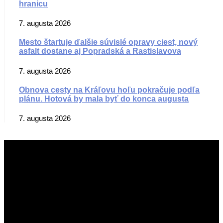
hranicu
7. augusta 2026
Mesto štartuje ďalšie súvislé opravy ciest, nový
asfalt dostane aj Popradská a Rastislavova
7. augusta 2026
Obnova cesty na Kráľovu hoľu pokračuje podľa
plánu. Hotová by mala byť do konca augusta
7. augusta 2026