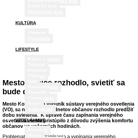
Banskobystrický kraj
Košický kraj
Prešovský kraj
KULTÚRA
Umenie
Podujatia
LIFESTYLE
Krása a móda
Zdravie
Bývanie
Zábava
Mesto Košice rozhodlo, svietiť sa
Deti
Gastronómia
bude dlhšie
Zvieratá
Cestovanie
Mesto Košice, ako vlastník sústavy verejného osvetlenia
Šport
(VO), sa na základe podnetov občanov rozhodlo predĺžiť
Auto-moto
dobu svietenia. K úprave času zapínania verejného
VZDELÁVANIE
osvetlenia mesto pristúpilo z dôvodu zvýšenia komfortu
občanov vo večerných hodinách.
Financie
Práca
Problematika času zapínania a vypínania verejného