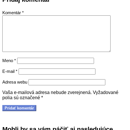
Komentár
*
Meno
*
E-mail
*
Adresa webu
Vaša e-mailová adresa nebude zverejnená.
Vyžadované
polia sú označené
*
Mohli by sa vám páčiť aj nasledujúce