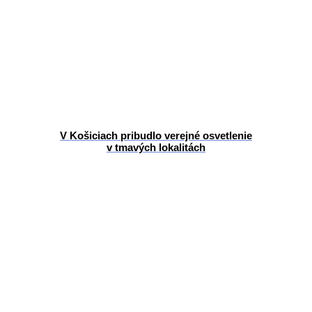
V Košiciach pribudlo verejné osvetlenie
v tmavých lokalitách