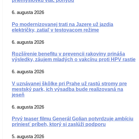
priemyslovku viac pohybu
6. augusta 2026
Po modernizovanej trati na Jazere už jazdia
električky, zatiaľ v testovacom režime
6. augusta 2026
Rozšírenie benefitu v prevencii rakoviny prináša
výsledky, záujem mladých o vakcínu proti HPV rastie
6. augusta 2026
V uznávanej škôlke pri Prahe už rastú stromy pre
mestský park, ich výsadba bude realizovaná na
jeseň
6. augusta 2026
Prvý teaser filmu Generál Golian potvrdzuje ambíciu
priniesť príbeh, ktorý si zaslúži podporu
5. augusta 2026