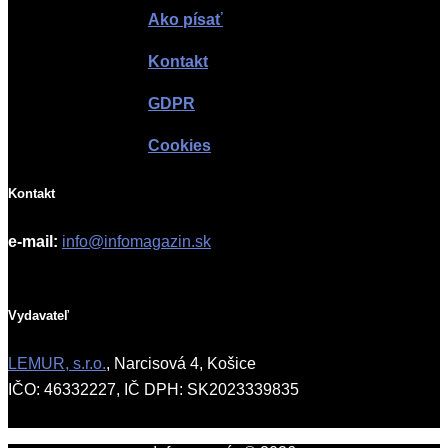
Ako písať
Kontakt
GDPR
Cookies
Kontakt
e-mail:
info@infomagazin.sk
Vydavateľ
LEMUR, s.r.o.
, Narcisová 4, Košice
IČO: 46332227, IČ DPH: SK2023339835