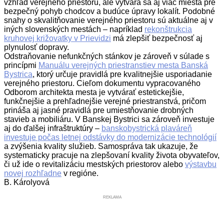
vzhľad verejného priestoru, ale vytvára sa aj viac miesta pre
bezpečný pohyb chodcov a budúce úpravy lokalít. Podobné
snahy o skvalitňovanie verejného priestoru sú aktuálne aj v
iných slovenských mestách – napríklad
rekonštrukcia
kruhovej križovatky v Prievidzi
má zlepšiť bezpečnosť aj
plynulosť dopravy.
Odstraňovanie nefunkčných stánkov je zároveň v súlade s
princípmi
Manuálu verejných priestranstiev mesta Banská
Bystrica
, ktorý určuje pravidlá pre kvalitnejšie usporiadanie
verejného priestoru. Cieľom dokumentu vypracovaného
Odborom architekta mesta je vytvárať estetickejšie,
funkčnejšie a prehľadnejšie verejné priestranstvá, pričom
prináša aj jasné pravidlá pre umiestňovanie drobných
stavieb a mobiliáru. V Banskej Bystrici sa zároveň investuje
aj do ďalšej infraštruktúry –
banskobystrická plaváreň
investuje počas letnej odstávky do modernizácie technológií
a zvýšenia kvality služieb. Samospráva tak ukazuje, že
systematicky pracuje na zlepšovaní kvality života obyvateľov,
či už ide o revitalizáciu mestských priestorov alebo
výstavbu
novej rozhľadne
v regióne.
B. Károlyová
REKLAMA