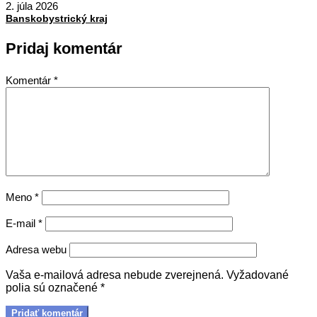
07-
2. júla 2026
02
Banskobystrický kraj
Pridaj komentár
Komentár
*
Meno
*
E-mail
*
Adresa webu
Vaša e-mailová adresa nebude zverejnená.
Vyžadované
polia sú označené
*