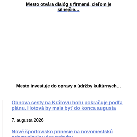
Mesto otvára dialóg s firmami, cieľom je
silnejšie…
Mesto investuje do opravy a údržby kultúrnych…
Obnova cesty na Kráľovu hoľu pokračuje podľa
plánu. Hotová by mala byť do konca augusta
7. augusta 2026
Nové športovisko prinesie na novomestskú