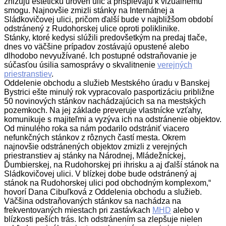
znižujú estetickú úroveň ulíc a prispievajú k vizuálnemu
smogu. Najnovšie zmizli stánky na Internátnej a
Sládkovičovej ulici, pričom ďalší bude v najbližšom období
odstránený z Rudohorskej ulice oproti poliklinike.
Stánky, ktoré kedysi slúžili predovšetkým na predaj tlače,
dnes vo väčšine prípadov zostávajú opustené alebo
dlhodobo nevyužívané. Ich postupné odstraňovanie je
súčasťou úsilia samosprávy o skvalitnenie
verejných
priestranstiev
.
Oddelenie obchodu a služieb Mestského úradu v Banskej
Bystrici ešte minulý rok vypracovalo pasportizáciu približne
50 novinových stánkov nachádzajúcich sa na mestských
pozemkoch. Na jej základe preveruje vlastnícke vzťahy,
komunikuje s majiteľmi a vyzýva ich na odstránenie objektov.
Od minulého roka sa nám podarilo odstrániť viacero
nefunkčných stánkov z rôznych častí mesta. Okrem
najnovšie odstránených objektov zmizli z verejných
priestranstiev aj stánky na Národnej, Mládežníckej,
Ďumbierskej, na Rudohorskej pri ihrisku a aj ďalší stánok na
Sládkovičovej ulici. V blízkej dobe bude odstránený aj
stánok na Rudohorskej ulici pod obchodným komplexom,“
hovorí Dana Cibuľková z Oddelenia obchodu a služieb.
Väčšina odstraňovaných stánkov sa nachádza na
frekventovaných miestach pri zastávkach
MHD
alebo v
blízkosti peších trás. Ich odstránením sa zlepšuje nielen