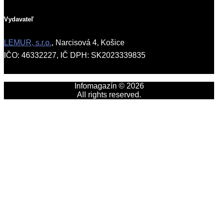
Vydavateľ
LEMUR, s.r.o.
, Narcisová 4, Košice
IČO: 46332227, IČ DPH: SK2023339835
Infomagazín © 2026
All rights reserved.