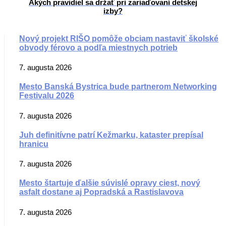
Akých pravidiel sa držať pri zariaďovaní detskej
izby?
Nový projekt RIŠO pomôže obciam nastaviť školské
obvody férovo a podľa miestnych potrieb
7. augusta 2026
Mesto Banská Bystrica bude partnerom Networking
Festivalu 2026
7. augusta 2026
Juh definitívne patrí Kežmarku, kataster prepísal
hranicu
7. augusta 2026
Mesto štartuje ďalšie súvislé opravy ciest, nový
asfalt dostane aj Popradská a Rastislavova
7. augusta 2026