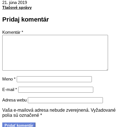
06-
21. júna 2019
21
Tlačové správy
Pridaj komentár
Komentár
*
Meno
*
E-mail
*
Adresa webu
Vaša e-mailová adresa nebude zverejnená.
Vyžadované
polia sú označené
*