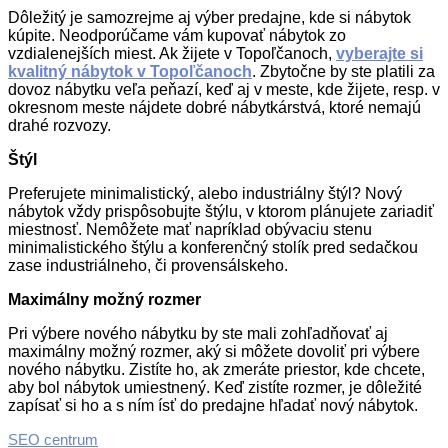
Dôležitý je samozrejme aj výber predajne, kde si nábytok
kúpite. Neodporúčame vám kupovať nábytok zo
vzdialenejších miest. Ak žijete v Topoľčanoch,
vyberajte si
kvalitný nábytok v Topoľčanoch
. Zbytočne by ste platili za
dovoz nábytku veľa peňazí, keď aj v meste, kde žijete, resp. v
okresnom meste nájdete dobré nábytkárstvá, ktoré nemajú
drahé rozvozy.
Štýl
Preferujete minimalistický, alebo industriálny štýl? Nový
nábytok vždy prispôsobujte štýlu, v ktorom plánujete zariadiť
miestnosť. Nemôžete mať napríklad obývaciu stenu
minimalistického štýlu a konferenčný stolík pred sedačkou
zase industriálneho, či provensálskeho.
Maximálny možný rozmer
Pri výbere nového nábytku by ste mali zohľadňovať aj
maximálny možný rozmer, aký si môžete dovoliť pri výbere
nového nábytku. Zistíte ho, ak zmeráte priestor, kde chcete,
aby bol nábytok umiestnený. Keď zistíte rozmer, je dôležité
zapísať si ho a s ním ísť do predajne hľadať nový nábytok.
2019-
SEO centrum