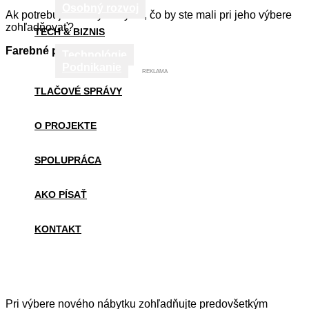
Osobný rozvoj
Ak potrebujete nový nábytok, čo by ste mali pri jeho výbere
zohľadňovať?
TECH & BIZNIS
Farebné prevedenie
Technológie
Podnikanie
REKLAMA
TLAČOVÉ SPRÁVY
O PROJEKTE
SPOLUPRÁCA
AKO PÍSAŤ
KONTAKT
Pri výbere nového nábytku zohľadňujte predovšetkým