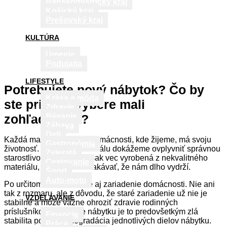
Banskobystrický kraj
Košický kraj
Prešovský kraj
KULTÚRA
Umenie
Podujatia
LIFESTYLE
Potrebujete nový nábytok? Čo by
Krása a móda
ste pri jeho výbere mali
Zdravie
zohľadňovať?
Bývanie
Zábava
Deti
Každá materiálna vec v domácnosti, kde žijeme, má svoju
Gastronómia
životnosť. Životnosť materiálu dokážeme ovplyvniť správnou
Zvieratá
starostlivosťou. Keď je však vec vyrobená z nekvalitného
Cestovanie
materiálu, nemôžeme očakávať, že nám dlho vydrží.
Šport
Auto-moto
Po určitom čase meníme aj zariadenie domácnosti. Nie ani
tak z rozmaru, ale z dôvodu, že staré zariadenie už nie je
VZDELÁVANIE
stabilné a môže vážne ohroziť zdravie rodinných
príslušníkov. V prípade nábytku je to predovšetkým zlá
Financie
stabilita postupná degradácia jednotlivých dielov nábytku.
Práca