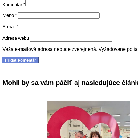
Komentár
*
Meno
*
E-mail
*
Adresa webu
Vaša e-mailová adresa nebude zverejnená.
Vyžadované poli
Mohli by sa vám páčiť aj nasledujúce člán