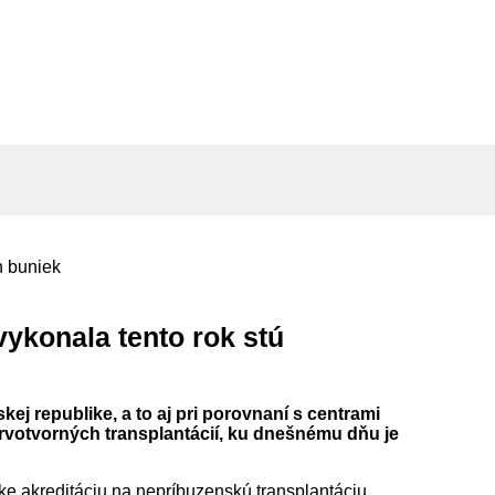
vykonala tento rok stú
j republike, a to aj pri porovnaní s centrami
krvotvorných transplantácií, ku dnešnému dňu je
ike akreditáciu na nepríbuzenskú transplantáciu