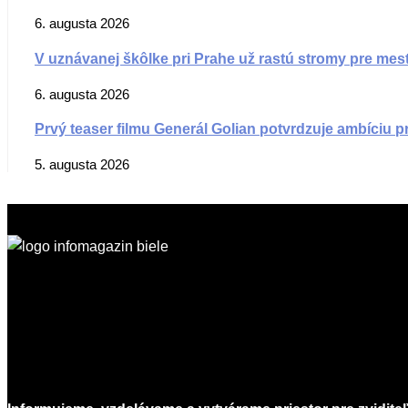
6. augusta 2026
V uznávanej škôlke pri Prahe už rastú stromy pre mes
6. augusta 2026
Prvý teaser filmu Generál Golian potvrdzuje ambíciu pr
5. augusta 2026