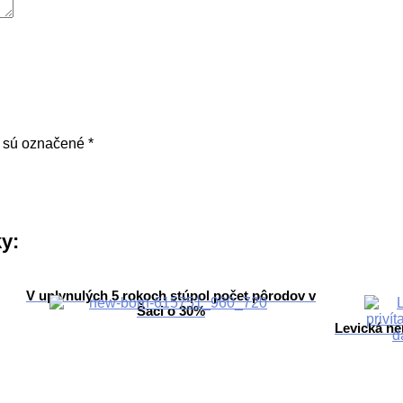
a sú označené
*
ky:
V uplynulých 5 rokoch stúpol počet pôrodov v
Šaci o 30%
Levická ne