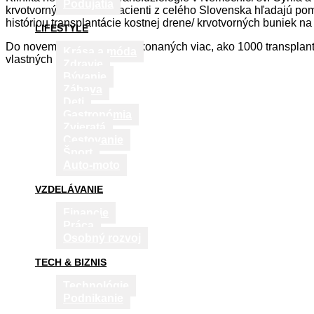
Podujatia
krvotvorných buniek. Pacienti z celého Slovenska hľadajú pomo
históriou transplantácie kostnej drene/ krvotvorných buniek na
LIFESTYLE
Do novembra 2017 bolo vykonaných viac, ako 1000 transplantác
Krása a móda
vlastných buniek.
Zdravie
Bývanie
Zábava
Deti
Gastronómia
Zvieratá
Cestovanie
Šport
Auto-moto
VZDELÁVANIE
Financie
Práca
Osobný rozvoj
TECH & BIZNIS
Technológie
Podnikanie