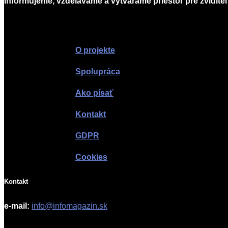
Informujeme, vzdelávame a vytvárame priestor pre zviditeľ
O projekte
Spolupráca
Ako písať
Kontakt
GDPR
Cookies
Kontakt
e-mail:
info@infomagazin.sk