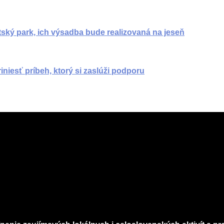
tský park, ich výsadba bude realizovaná na jeseň
iniesť príbeh, ktorý si zaslúži podporu