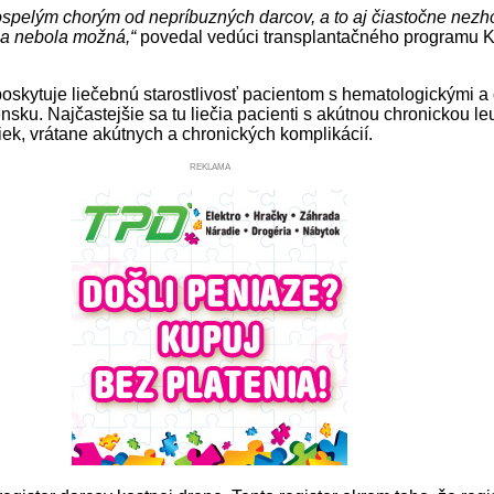
ospelým chorým od nepríbuzných darcov, a to aj čiastočne nezh
ácia nebola možná,“
povedal vedúci transplantačného programu Kl
 poskytuje liečebnú starostlivosť pacientom s hematologickými
ensku. Najčastejšie sa tu liečia pacienti s akútnou chronickou
niek, vrátane akútnych a chronických komplikácií.
REKLAMA