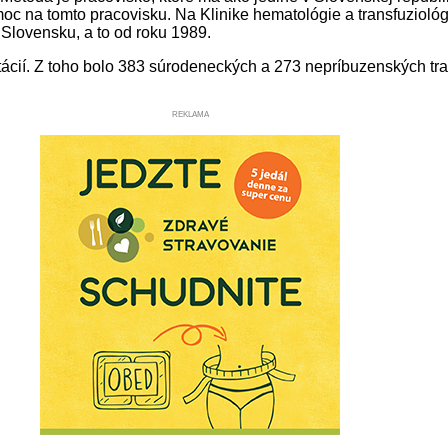
c na tomto pracovisku. Na Klinike hematológie a transfuziológi
 Slovensku, a to od roku 1989.
ií. Z toho bolo 383 súrodeneckých a 273 nepríbuzenských trans
REKLAMA