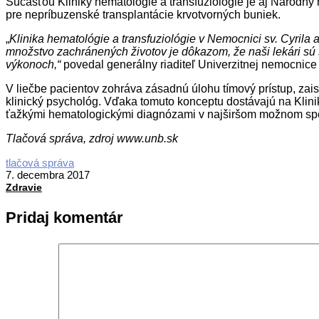
Súčasťou Kliniky hematológie a transfuziológie je aj Národný r
pre nepríbuzenské transplantácie krvotvorných buniek.
„
Klinika hematológie a transfuziológie v Nemocnici sv. Cyril
množstvo zachránených životov je dôkazom, že naši lekári sú 
výkonoch,“
povedal generálny riaditeľ Univerzitnej nemocnice 
V liečbe pacientov zohráva zásadnú úlohu tímový prístup, zaist
klinický psychológ. Vďaka tomuto konceptu dostávajú na Klinike
ťažkými hematologickými diagnózami v najširšom možnom spe
Tlačová správa, zdroj www.unb.sk
2017-
tlačová správa
12-
7. decembra 2017
07
Zdravie
Pridaj komentár