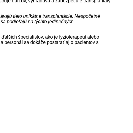
istruje darcov, vyhľadáva a zabezpečuje transplantáty
ávajú tieto unikátne transplantácie. Nespočetné
 sa podieľajú na týchto jedinečných
ďalších špecialistov, ako je fyzioterapeut alebo
 a personál sa dokáže postarať aj o pacientov s