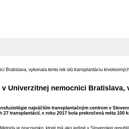
 v Univerzitnej nemocnici Bratislava, 
nsfuziológie najväčším transplantačným centrom v Slovenske
 27 transplantácií, v roku 2017 bola prekročená méta 100 
a Metoda je pracovisko, ktoré má ako jediné v Slovenskej republ