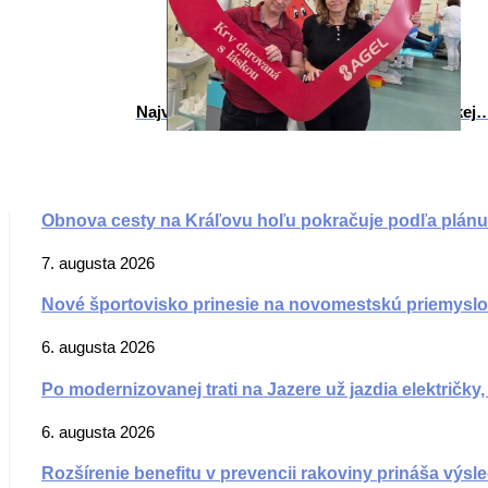
Najvzácnejší valentínsky dar v komárňanskej
Obnova cesty na Kráľovu hoľu pokračuje podľa plánu
7. augusta 2026
Nové športovisko prinesie na novomestskú priemysl
6. augusta 2026
Po modernizovanej trati na Jazere už jazdia električky
6. augusta 2026
Rozšírenie benefitu v prevencii rakoviny prináša výsl