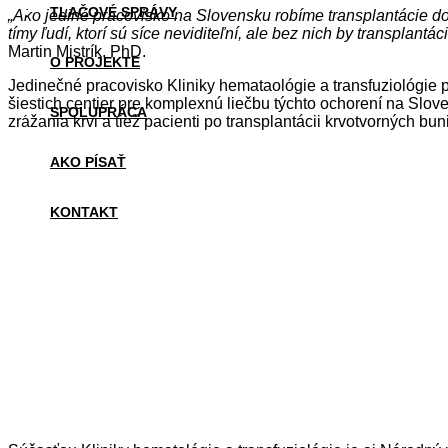
TLAČOVÉ SPRÁVY
„Ako jediné pracovisko na Slovensku robíme transplantácie d
tímy ľudí, ktorí sú síce neviditeľní, ale bez nich by transplant
Martin Mistrík, PhD.
O PROJEKTE
Jedinečné pracovisko Kliniky hemataológie a transfuziológie
šiestich centier pre komplexnú liečbu týchto ochorení na Slov
SPOLUPRÁCA
zrážania krvi a tiež pacienti po transplantácii krvotvorných bu
AKO PÍSAŤ
KONTAKT