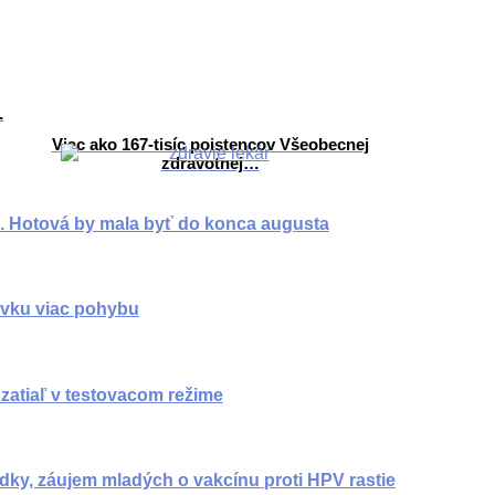
…
Viac ako 167-tisíc poistencov Všeobecnej
zdravotnej…
. Hotová by mala byť do konca augusta
ovku viac pohybu
, zatiaľ v testovacom režime
edky, záujem mladých o vakcínu proti HPV rastie