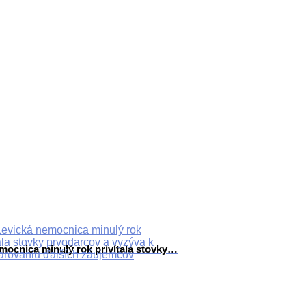
mocnica minulý rok privítala stovky…