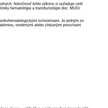
odných. Náročnosť tohto výkonu si vyžaduje celé
iniky hematológie a transfuziológie doc. MUDr.
 a onkohematologickými ochoreniami. Je jedným zo
 leukémiou, vrodenými alebo získanými poruchami