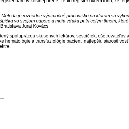
egister darcov kostnej drene. Tento register okrem toho, že reg
a a Metoda je rozhodne výnimočné pracovisko na ktorom sa vykon
špička vo svojom odbore a moja vďaka patrí celým tímom, ktoré
Bratislava Juraj Kovács.
ený spoluprácou skúsených lekárov, sestričiek, ošetrovateľov a 
 hematológie a transfuziológie pacienti najlepšiu starostlivosť
ktre.