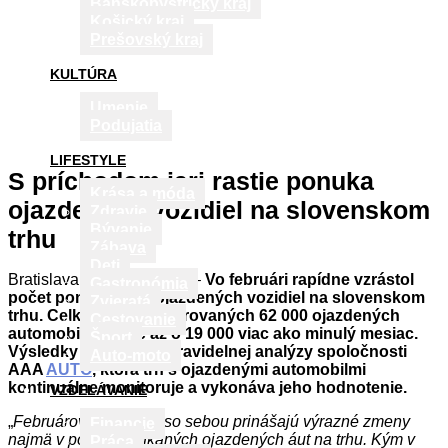
Banskobystrický kraj
Košický kraj
Prešovský kraj
KULTÚRA
Umenie
Podujatia
LIFESTYLE
S príchodom jari rastie ponuka
Krása a móda
ojazdených vozidiel na slovenskom
Zdravie
Bývanie
trhu
Zábava
Deti
Bratislava, 9. marca 2017 –
Vo februári rapídne vzrástol
Gastronómia
počet ponúkaných ojazdených vozidiel na slovenskom
Zvieratá
trhu. Celkovo bolo inzerovaných 62 000 ojazdených
Cestovanie
automobilov, čo je až o 19 000 viac ako minulý mesiac.
Šport
Výsledky vyplynuli z pravidelnej analýzy spoločnosti
Auto-moto
AAA
AUTO
, ktorá trh s ojazdenými automobilmi
kontinuálne monitoruje a vykonáva jeho hodnotenie.
VZDELÁVANIE
„
Februárové štatistiky so sebou prinášajú výrazné zmeny
Financie
najmä v počte ponúkaných ojazdených áut na trhu. Kým v
Práca