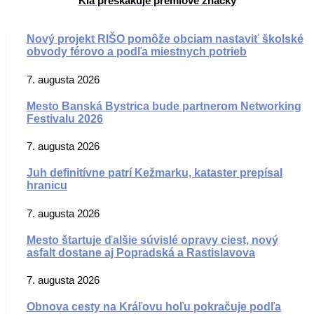
Kia preskakuje prémiové značky
Nový projekt RIŠO pomôže obciam nastaviť školské
obvody férovo a podľa miestnych potrieb
7. augusta 2026
Mesto Banská Bystrica bude partnerom Networking
Festivalu 2026
7. augusta 2026
Juh definitívne patrí Kežmarku, kataster prepísal
hranicu
7. augusta 2026
Mesto štartuje ďalšie súvislé opravy ciest, nový
asfalt dostane aj Popradská a Rastislavova
7. augusta 2026
Obnova cesty na Kráľovu hoľu pokračuje podľa