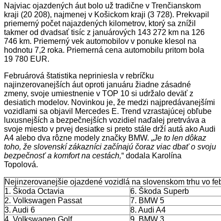
Najviac ojazdených áut bolo už tradične v Trenčianskom
kraji (20 208), najmenej v Košickom kraji (3 728). Prekvapil
priemerný počet najazdených kilometrov, ktorý sa znížil
takmer od dvadsať tisíc z januárových 143 272 km na 126
746 km. Priemerný vek automobilov v ponuke klesol na
hodnotu 7,2 roka. Priemerná cena automobilu pritom bola
19 780 EUR.
Februárová štatistika nepriniesla v rebríčku
najinzerovanejších áut oproti januáru žiadne zásadné
zmeny, svoje umiestnenie v TOP 10 si udržalo deväť z
desiatich modelov. Novinkou je, že medzi najpredávanejšími
vozidlami sa objavil Mercedes E. Trend vzrastajúcej obľube
luxusnejších a bezpečnejších vozidiel naďalej pretrváva a
svoje miesto v prvej desiatke si preto stále drží autá ako Audi
A4 alebo dva rôzne modely značky BMW. „
Je to len dôkaz
toho, že slovenskí zákazníci začínajú čoraz viac dbať o svoju
bezpečnosť a komfort na cestách,
“ dodala Karolína
Topolová.
2017-
Nejinzerovanejšie ojazdené vozidlá na slovenskom trhu vo fe
03-
1. Škoda Octavia
6. Škoda Superb
09
2. Volkswagen Passat
7. BMW 5
3. Audi 6
8. Audi A4
4. Volkswagen Golf
9. BMW 3