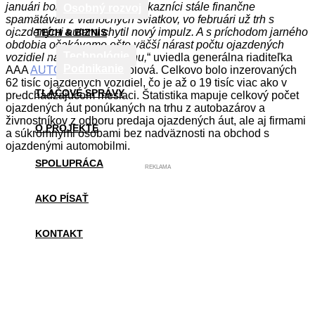
januári bolo zjavné, že sa zákazníci stále finančne
Osobný rozvoj
spamätávali z vianočných sviatkov, vo februári už trh s
ojazdenými autami chytil nový impulz. A s príchodom jarného
TECH & BIZNIS
obdobia očakávame ešte väčší nárast počtu ojazdených
Technológie
vozidiel na slovenskom trhu,
“ uviedla generálna riaditeľka
Podnikanie
AAA
AUTO
Karolína Topolová. Celkovo bolo inzerovaných
62 tisíc ojazdených vozidiel, čo je až o 19 tisíc viac ako v
TLAČOVÉ SPRÁVY
predchádzajúcom mesiaci. Štatistika mapuje celkový počet
ojazdených áut ponúkaných na trhu z autobazárov a
živnostníkov z odboru predaja ojazdených áut, ale aj firmami
O PROJEKTE
a súkromnými osobami bez nadväznosti na obchod s
ojazdenými automobilmi.
SPOLUPRÁCA
REKLAMA
AKO PÍSAŤ
KONTAKT