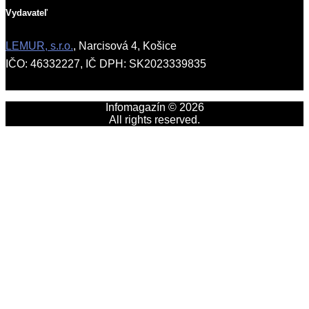
Vydavateľ
LEMUR, s.r.o.
, Narcisová 4, Košice
IČO: 46332227, IČ DPH: SK2023339835
Infomagazín © 2026
All rights reserved.