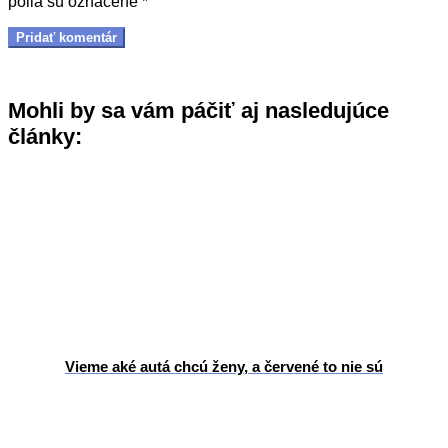
polia sú označené
*
Mohli by sa vám páčiť aj nasledujúce
články:
Vieme aké autá chcú ženy, a červené to nie sú