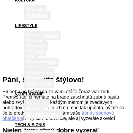
KULTÚRA
Umenie
Podujatia
LIFESTYLE
Krása a móda
Zdravie
Bývanie
Zábava
Deti
Gastronómia
Zvieratá
Cestovanie
Páni, športujte štýlovo!
Šport
Auto-moto
Pri behu po hrádzi sa za vami otáča čoraz viac ľudí.
VZDELÁVANIE
Premýšľate, či nemáte na brade zaschnutú zubnú pastu
alebo zvyšky jedla, no každým metrom je zvedavých
Financie
pohľadov viac a viac. Čo ich na mne tak upútalo, pýtate sa…
Práca
Je to predsa jasné! Závidia vám vaše
trendy športové
Osobný rozvoj
oblečenie
! A vy sa nielen cítite, ale aj vyzeráte skvelo!
TECH & BIZNIS
Nielen ženy chcú dobre vyzerať