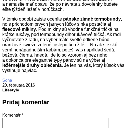
a nemusíte mať obavu, že po návrate z dovolenky budete
ešte týždeň ležať v horúčkach.
V tomto období zaiste oceníte
pánske zimné termobundy
,
no s príchodom prvých jarných lúčov slnka postačia aj
fleecové mikiny
. Pod mikiny sú vhodné funkčné tričká na
krátke rukávy, pod termobundy dlhorukávové tričká. Ak radi
vyčnievate z radu, na výber máte svetlé odtiene búnd:
oranžové, svieže zelené, oslepujúco žlté… No ak ste skôr
verní nenápadnejším farbám, poteší vás napríklad šedá,
béžová, čierna, hnedá. Ide to so vzorom aj bez neho
a dokonca pre elegantné typy pánov sú na výber aj
ležérnejšie druhy oblečenia
. Je len na vás, ktorý kúsok vás
vystihuje najviac.
2016-
Soňa
02-
29. februára 2016
29
Lifestyle
Pridaj komentár
Komentár
*