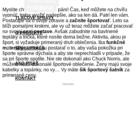
Technológie
Podnikanie
Myslite chvíľu aj na seba, páni! Čas, keď môžete na chvíľu
vypnúť, treba využiť najlepšie, ako sa len dá. Patrí len vám.
TLAČOVÉ SPRÁVY
Postarajte sa o svoje zdravie a
začnite športovať
. Leto sa
blíži pomalými krokmi, ale vy už teraz môžete začať pracovať
na svojej
sexi postave
. Avšak zabudnite na bavlnené
O PROJEKTE
tepláky a tričká, ktoré nosíte doma bežne. Aktivita, akou je
šport, si vyžaduje primeraný druh oblečenia. Iba
funkčné
materiály
sa dokážu postarať o to, aby vaša pokožka pri
SPOLUPRÁCA
športe správne dýchala a aby ste neprechladli v prípade, že
sa pri športe spotíte. Nie ste dokonalí ako Chuck Norris, ale
AKO PÍSAŤ
môžete nosiť dokonalé športové oblečenie. Ženy majú svoje
kabelky a topánky, no vy… Vy máte
šik športový šatník
za
primerané ceny.
KONTAKT
REKLAMA