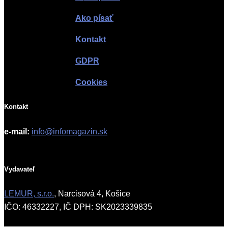
Ako písať
Kontakt
GDPR
Cookies
Kontakt
e-mail:
info@infomagazin.sk
Vydavateľ
LEMUR, s.r.o.
, Narcisová 4, Košice
IČO: 46332227, IČ DPH: SK2023339835