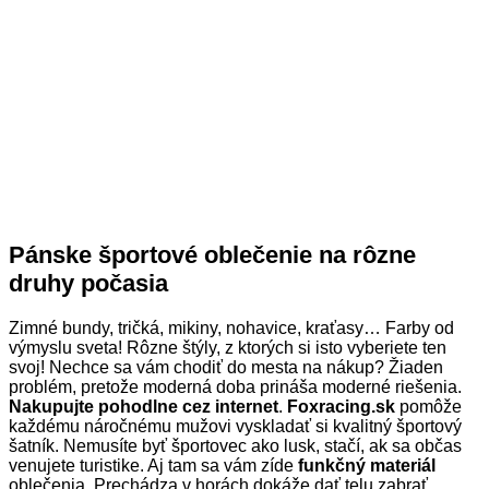
Pánske športové oblečenie na rôzne
druhy počasia
Zimné bundy, tričká, mikiny, nohavice, kraťasy… Farby od
výmyslu sveta! Rôzne štýly, z ktorých si isto vyberiete ten
svoj! Nechce sa vám chodiť do mesta na nákup? Žiaden
problém, pretože moderná doba prináša moderné riešenia.
Nakupujte pohodlne cez internet
.
Foxracing.sk
pomôže
každému náročnému mužovi vyskladať si kvalitný športový
šatník. Nemusíte byť športovec ako lusk, stačí, ak sa občas
venujete turistike. Aj tam sa vám zíde
funkčný materiál
oblečenia. Prechádza v horách dokáže dať telu zabrať