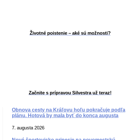
Životné poistenie – aké sú možnosti?
Začnite s prípravou Silvestra už teraz!
Obnova cesty na Kráľovu hoľu pokračuje podľa
plánu. Hotová by mala byť do konca augusta
7. augusta 2026
Nové športovisko prinesie na novomestskú