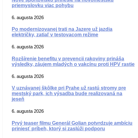
priemyslovku viac pohybu
6. augusta 2026
Po modernizovanej trati na Jazere už jazdia
električky, zatiaľ v testovacom režime
6. augusta 2026
Rozšírenie benefitu v prevencii rakoviny prináša
výsledky, záujem mladých o vakcínu proti HPV rastie
6. augusta 2026
V uznávanej škôlke pri Prahe už rastú stromy pre
mestský park, ich výsadba bude realizovaná na
jeseň
6. augusta 2026
Prvý teaser filmu Generál Golian potvrdzuje ambíciu
priniesť príbeh, ktorý si zaslúži podporu