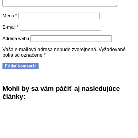
Meno
*
E-mail
*
Adresa webu
Vaša e-mailová adresa nebude zverejnená.
Vyžadované
polia sú označené
*
Mohli by sa vám páčiť aj nasledujúce
články: