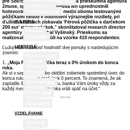
pre Sberbank Slovensko pripravila prieskumná agentúra
Banskobystrický kraj
2muse, spotrebitelia by predsa len uprednostnili
Košický kraj
hotovostný bonus. „Aj keď medzi oboma testovanými
Prešovský kraj
pôžičkami neboli v hodnotení výraznejšie rozdiely, pri
KULTÚRA
ďalších kritériách získavala ‘Férová pôžička s darčekom
200 eur‘ mierny náskok,“ skonštatoval research director
Umenie
agentúry 2muse Michal Vyšinský. Prieskumu sa
Podujatia
realizoval tento rok v júli na vzorke 410 respondentov.
LIFESTYLE
Ľudia mali možnosť hodnotiť dve ponuky s nasledujúcim
znením:
Krása a móda
Zdravie
1.
„Moja Férová pôžička teraz s 0% úrokom do konca
Bývanie
roka.
Zábava
Ak si v septembri alebo októbri zoberiete spotrebný úver, do
Deti
konca roka budete mať úrok 0 percent. To znamená, že ak
Gastronómia
zaplatíte štandardnú splátku, banka Vám úroky vždy za
Zvieratá
každý mesiac do konca roka vráti späť na účet.“
Cestovanie
Šport
REKLAMA
Auto-moto
VZDELÁVANIE
Financie
Práca