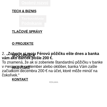
Osobný rozvoj
TECH & BIZNIS
Technológie
Podnikanie
TLAČOVÉ SPRÁVY
O PROJEKTE
2.
„Zoberte si moju Férovú pôžičku ešte dnes a banka
SPOLUPRÁCA
vám ako darček pošle 200 €.
To znamená, že ak si zoberiete štandardnú pôžičku v banke
v mesiacoch september alebo október, banka Vám zašle
AKO PÍSAŤ
začiatkom decembra 200 € na účet, ktoré môže minúť na
čokoľvek.“
KONTAKT
REKLAMA