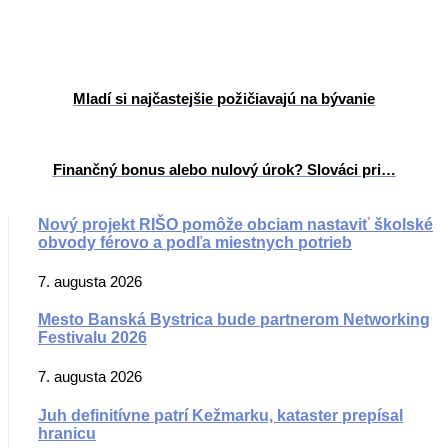
Mladí si najčastejšie požičiavajú na bývanie
Finančný bonus alebo nulový úrok? Slováci pri…
Nový projekt RIŠO pomôže obciam nastaviť školské
obvody férovo a podľa miestnych potrieb
7. augusta 2026
Mesto Banská Bystrica bude partnerom Networking
Festivalu 2026
7. augusta 2026
Juh definitívne patrí Kežmarku, kataster prepísal
hranicu