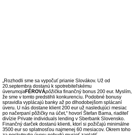
„Rozhodli sme sa vypočuť prianie Slovákov. Už od
20.septembra dostanú k spotrebiteľskému
úveru
moja
FÉROVÁ
pôžička
finančný bonus 200 eur. Myslím,
že sme v tomto predstihli konkurenciu. Podobné bonusy
spravidla vyplácajú banky až po dlhodobejšom splácaní
úveru. U nás dostane klient 200 eur už nasledujúci mesiac
po načerpaní pôžičky na účet,“ hovorí Štefan Barna, riaditeľ
divízie Private individuals lending v Sberbank Slovensko.
Finančný darček dostanú klienti, ktorí si požičajú minimálne
3500 eur so splatnosťou najmenej 60 mesiacov. Okrem toho
za poskytnutie úveru nebudú musieť zaplatiť.