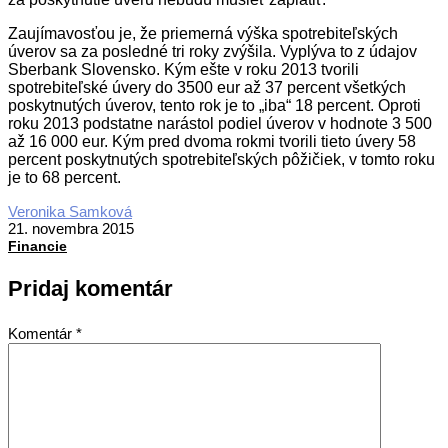
Zaujímavosťou je, že priemerná výška spotrebiteľských
úverov sa za posledné tri roky zvýšila. Vyplýva to z údajov
Sberbank Slovensko. Kým ešte v roku 2013 tvorili
spotrebiteľské úvery do 3500 eur až 37 percent všetkých
poskytnutých úverov, tento rok je to „iba“ 18 percent. Oproti
roku 2013 podstatne narástol podiel úverov v hodnote 3 500
až 16 000 eur. Kým pred dvoma rokmi tvorili tieto úvery 58
percent poskytnutých spotrebiteľských pôžičiek, v tomto roku
je to 68 percent.
2015-
Veronika Samková
11-
21. novembra 2015
21
Financie
Pridaj komentár
Komentár
*