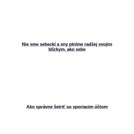
Nie sme sebeckí a sny plníme radšej svojim
blízkym, ako sebe
Ako správne šetriť so sporiacim účtom