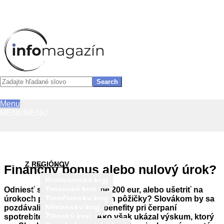
InfoMagazín
Search
Primary
Menu
Skip
Navigation
MENU
MENU
to
Menu
content
Z REGIÓNOV
Finančný bonus alebo nulový úrok?
Bratislavský kraj
Odniesť si darček v podobe 200 eur, alebo ušetriť na
Trnavský kraj
úrokoch pri prvých splátkach pôžičky? Slovákom by sa
Trenčiansky kraj
pozdávali oba spomínané benefity pri čerpaní
Nitriansky kraj
spotrebiteľského úveru. Ako však ukázal výskum, ktorý
Žilinský kraj