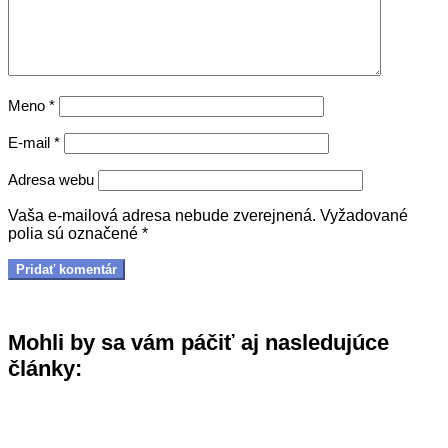
Meno
*
E-mail
*
Adresa webu
Vaša e-mailová adresa nebude zverejnená.
Vyžadované
polia sú označené
*
Mohli by sa vám páčiť aj nasledujúce
články: