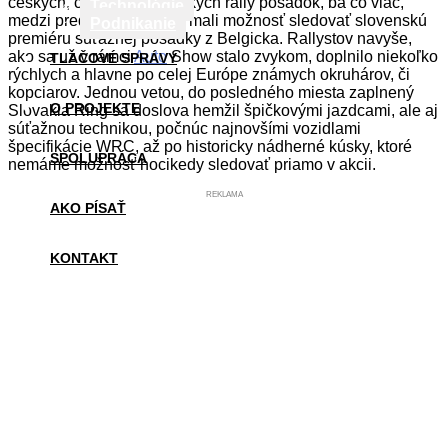
českých, či zopár maďarských rally posádok, ba čo viac,
Technológie
medzi predjazdcami sme mali možnosť sledovať slovenskú
Podnikanie
premiéru súťažnej posádky z Belgicka. Rallystov navyše,
ako sa už v rámci
Auto
Show stalo zvykom, doplnilo niekoľko
TLAČOVÉ SPRÁVY
rýchlych a hlavne po celej Európe známych okruhárov, či
kopciarov. Jednou vetou, do posledného miesta zaplnený
O PROJEKTE
Slovakia Ring sa doslova hemžil špičkovými jazdcami, ale aj
súťažnou technikou, počnúc najnovšími vozidlami
špecifikácie WRC, až po historicky nádherné kúsky, ktoré
SPOLUPRÁCA
nemáme možnosť hocikedy sledovať priamo v akcii.
REKLAMA
AKO PÍSAŤ
KONTAKT