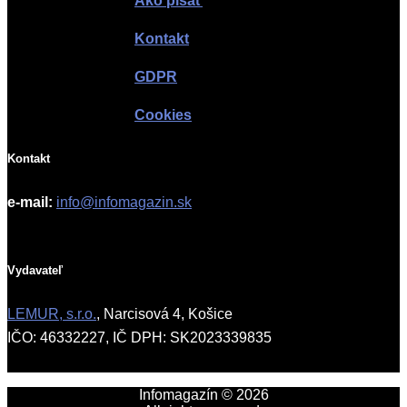
Ako písať
Kontakt
GDPR
Cookies
Kontakt
e-mail:
info@infomagazin.sk
Vydavateľ
LEMUR, s.r.o.
, Narcisová 4, Košice
IČO: 46332227, IČ DPH: SK2023339835
Infomagazín © 2026