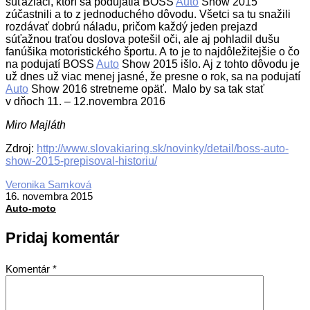
súťažiaci, ktorí sa podujatia BOSS
Auto
Show 2015
zúčastnili a to z jednoduchého dôvodu. Všetci sa tu snažili
rozdávať dobrú náladu, pričom každý jeden prejazd
súťažnou traťou doslova potešil oči, ale aj pohladil dušu
fanúšika motoristického športu. A to je to najdôležitejšie o čo
na podujatí BOSS
Auto
Show 2015 išlo. Aj z tohto dôvodu je
už dnes už viac menej jasné, že presne o rok, sa na podujatí
Auto
Show 2016 stretneme opäť. Malo by sa tak stať
v dňoch 11. – 12.novembra 2016
Miro Majláth
Zdroj:
http://www.slovakiaring.sk/novinky/detail/boss-auto-
show-2015-prepisoval-historiu/
2015-
Veronika Samková
11-
16. novembra 2015
16
Auto-moto
Pridaj komentár
Komentár
*