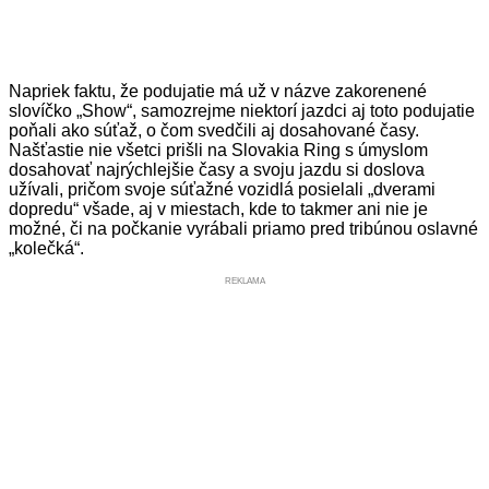
Napriek faktu, že podujatie má už v názve zakorenené
slovíčko „Show“, samozrejme niektorí jazdci aj toto podujatie
poňali ako súťaž, o čom svedčili aj dosahované časy.
Našťastie nie všetci prišli na Slovakia Ring s úmyslom
dosahovať najrýchlejšie časy a svoju jazdu si doslova
užívali, pričom svoje súťažné vozidlá posielali „dverami
dopredu“ všade, aj v miestach, kde to takmer ani nie je
možné, či na počkanie vyrábali priamo pred tribúnou oslavné
„kolečká“.
REKLAMA