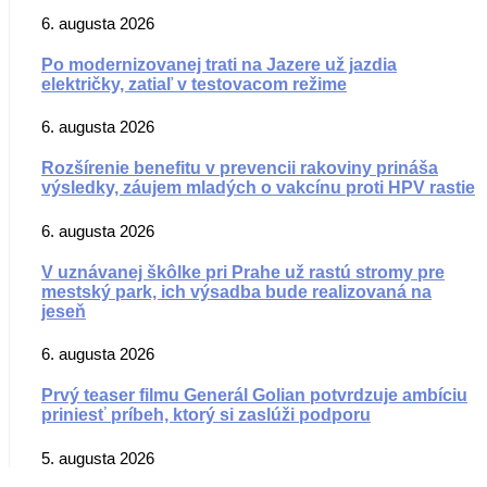
6. augusta 2026
Po modernizovanej trati na Jazere už jazdia
električky, zatiaľ v testovacom režime
6. augusta 2026
Rozšírenie benefitu v prevencii rakoviny prináša
výsledky, záujem mladých o vakcínu proti HPV rastie
6. augusta 2026
V uznávanej škôlke pri Prahe už rastú stromy pre
mestský park, ich výsadba bude realizovaná na
jeseň
6. augusta 2026
Prvý teaser filmu Generál Golian potvrdzuje ambíciu
priniesť príbeh, ktorý si zaslúži podporu
5. augusta 2026