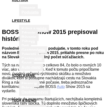
KULTÚRA
Umenie
Podujatia
LIFESTYLE
Krása a móda
BOSS Auto Show 2015 prepisoval
Zdravie
Bývanie
históriu
Zábava
Deti
Posledné slovenské rally podujatie, v tomto roku pod
Gastronómia
názvom BOSS
Auto
Show 2015, pritiahlo presne po roku
Zvieratá
na Slovakia Ring rekordný počet súťažiacich.
Cestovanie
Šport
Tých sa na štart postavilo celkovo 84, čo bolo o rovných 10
Auto-moto
viac, ako v minulom roku. Keď k tomuto počtu pripočítame
novú, úvodnú večernú rýchlostnú skúšku a množstvo
VZDELÁVANIE
divákov, ktorí si postupne nachádzajú cestu na Slovakia
Ring a nádherné jesenné počasie, treba jednoznačne
Financie
konštatovať, že podujatie BOSS
Auto
Show 2015 sa
Práca
vydarilo.
Osobný rozvoj
Pri pohľade do zoznamu štartujúcich, nechýbala kompletná
TECH & BIZNIS
slovenská rally špička. Tú doplnilo množstvo špičkových