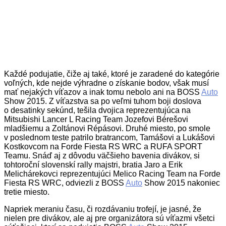
Každé podujatie, čiže aj také, ktoré je zaradené do kategórie
voľných, kde nejde výhradne o získanie bodov, však musí
mať nejakých víťazov a inak tomu nebolo ani na BOSS
Auto
Show 2015. Z víťazstva sa po veľmi tuhom boji doslova
o desatinky sekúnd, tešila dvojica reprezentujúca na
Mitsubishi Lancer L Racing Team Jozefovi Bérešovi
mladšiemu a Zoltánovi Répásovi. Druhé miesto, po smole
v poslednom teste patrilo bratrancom, Tamášovi a Lukášovi
Kostkovcom na Forde Fiesta RS WRC a RUFA SPORT
Teamu. Snáď aj z dôvodu väčšieho bavenia divákov, si
tohtoroční slovenskí rally majstri, bratia Jaro a Erik
Melichárekovci reprezentujúci Melico Racing Team na Forde
Fiesta RS WRC, odviezli z BOSS
Auto
Show 2015 nakoniec
tretie miesto.
Napriek meraniu času, či rozdávaniu trofejí, je jasné, že
nielen pre divákov, ale aj pre organizátora sú víťazmi všetci