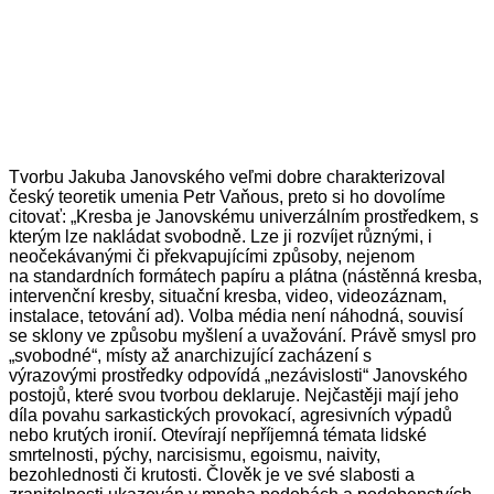
Tvorbu Jakuba Janovského veľmi dobre charakterizoval
český teoretik umenia Petr Vaňous, preto si ho dovolíme
citovať: „Kresba je Janovskému univerzálním prostředkem, s
kterým lze nakládat svobodně. Lze ji rozvíjet různými, i
neočekávanými či překvapujícími způsoby, nejenom
na standardních formátech papíru a plátna (nástěnná kresba,
intervenční kresby, situační kresba, video, videozáznam,
instalace, tetování ad). Volba média není náhodná, souvisí
se sklony ve způsobu myšlení a uvažování. Právě smysl pro
„svobodné“, místy až anarchizující zacházení s
výrazovými prostředky odpovídá „nezávislosti“ Janovského
postojů, které svou tvorbou deklaruje. Nejčastěji mají jeho
díla povahu sarkastických provokací, agresivních výpadů
nebo krutých ironií. Otevírají nepříjemná témata lidské
smrtelnosti, pýchy, narcisismu, egoismu, naivity,
bezohlednosti či krutosti. Člověk je ve své slabosti a