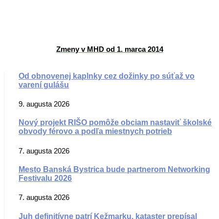
Zmeny v MHD od 1. marca 2014
Od obnovenej kaplnky cez dožinky po súťaž vo
varení gulášu
9. augusta 2026
Nový projekt RIŠO pomôže obciam nastaviť školské
obvody férovo a podľa miestnych potrieb
7. augusta 2026
Mesto Banská Bystrica bude partnerom Networking
Festivalu 2026
7. augusta 2026
Juh definitívne patrí Kežmarku, kataster prepísal