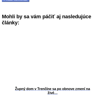
Mohli by sa vám páčiť aj nasledujúce
články:
Župný dom v Trenčíne sa po obnove zmení na
živé…