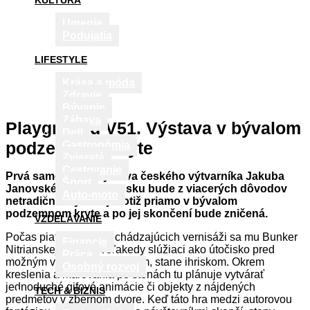
KULTÚRA
Umenie
Podujatia
LIFESTYLE
Krása a móda
Zdravie
Bývanie
Zábava
Playground V51. Výstava v bývalom
Deti
podzemnom kryte
Gastronómia
Zvieratá
Cestovanie
Prvá samostatná výstava českého výtvarníka Jakuba
Šport
Janovského na Slovensku bude z viacerých dôvodov
Auto-moto
netradičná: vytvorí ju totiž priamo v bývalom
podzemnom kryte a po jej skončení bude zničená.
VZDELÁVANIE
Počas piatich dní predchádzajúcich vernisáži sa mu Bunker
Financie
Nitrianskej galérie, voľakedy slúžiaci ako útočisko pred
Práca
možným vojnovým konfliktom, stane ihriskom. Okrem
Osobný rozvoj
kreslenia a maľovania po stenách tu plánuje vytvárať
jednoduché gifové animácie či objekty z nájdených
TECH & BIZNIS
predmetov v zbernom dvore. Keď táto hra medzi autorovou