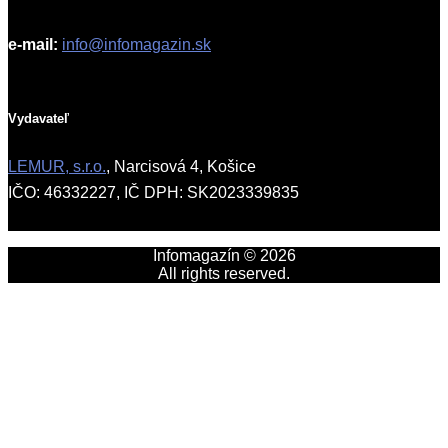
e-mail:
info@infomagazin.sk
Vydavateľ
LEMUR, s.r.o.
, Narcisová 4, Košice
IČO: 46332227, IČ DPH: SK2023339835
Infomagazín © 2026
All rights reserved.