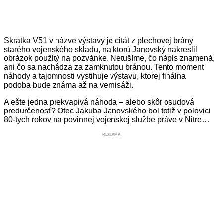
Skratka V51 v názve výstavy je citát z plechovej brány
starého vojenského skladu, na ktorú Janovský nakreslil
obrázok použitý na pozvánke. Netušíme, čo nápis znamená,
ani čo sa nachádza za zamknutou bránou. Tento moment
náhody a tajomnosti vystihuje výstavu, ktorej finálna
podoba bude známa až na vernisáži.
A ešte jedna prekvapivá náhoda – alebo skôr osudová
predurčenosť? Otec Jakuba Janovského bol totiž v polovici
80-tych rokov na povinnej vojenskej službe práve v Nitre…
REKLAMA