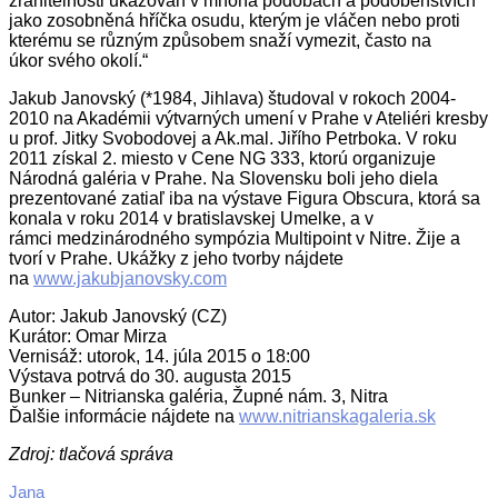
zranitelnosti ukazován v mnoha podobách a podobenstvích
jako zosobněná hříčka osudu, kterým je vláčen nebo proti
kterému se různým způsobem snaží vymezit, často na
úkor svého okolí.“
Jakub Janovský (*1984, Jihlava) študoval v rokoch 2004-
2010 na Akadémii výtvarných umení v Prahe v Ateliéri kresby
u prof. Jitky Svobodovej a Ak.mal. Jiřího Petrboka. V roku
2011 získal 2. miesto v Cene NG 333, ktorú organizuje
Národná galéria v Prahe. Na Slovensku boli jeho diela
prezentované zatiaľ iba na výstave Figura Obscura, ktorá sa
konala v roku 2014 v bratislavskej Umelke, a v
rámci medzinárodného sympózia Multipoint v Nitre. Žije a
tvorí v Prahe. Ukážky z jeho tvorby nájdete
na
www.jakubjanovsky.com
Autor: Jakub Janovský (CZ)
Kurátor: Omar Mirza
Vernisáž: utorok, 14. júla 2015 o 18:00
Výstava potrvá do 30. augusta 2015
Bunker – Nitrianska galéria, Župné nám. 3, Nitra
Ďalšie informácie nájdete na
www.nitrianskagaleria.sk
Zdroj: tlačová správa
2015-
Jana