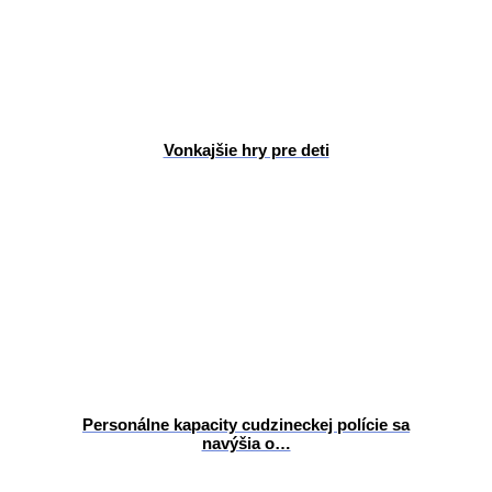
Vonkajšie hry pre deti
Personálne kapacity cudzineckej polície sa
navýšia o…