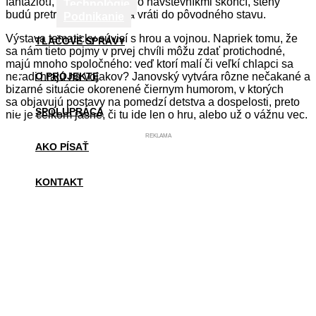
fantáziou, priestorom a jeho návštevníkmi skončí, steny
Technológie
budú pretreté a Bunker sa vráti do pôvodného stavu.
Podnikanie
Výstava tematicky súvisí s hrou a vojnou. Napriek tomu, že
TLAČOVÉ SPRÁVY
sa nám tieto pojmy v prvej chvíli môžu zdať protichodné,
majú mnoho spoločného: veď ktorí malí či veľkí chlapci sa
neradi hrajú na vojakov? Janovský vytvára rôzne nečakané a
O PROJEKTE
bizarné situácie okorenené čiernym humorom, v ktorých
sa objavujú postavy na pomedzí detstva a dospelosti, preto
SPOLUPRÁCA
nie je celkom jasné, či tu ide len o hru, alebo už o vážnu vec.
REKLAMA
AKO PÍSAŤ
KONTAKT