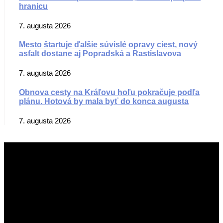
hranicu
7. augusta 2026
Mesto štartuje ďalšie súvislé opravy ciest, nový
asfalt dostane aj Popradská a Rastislavova
7. augusta 2026
Obnova cesty na Kráľovu hoľu pokračuje podľa
plánu. Hotová by mala byť do konca augusta
7. augusta 2026