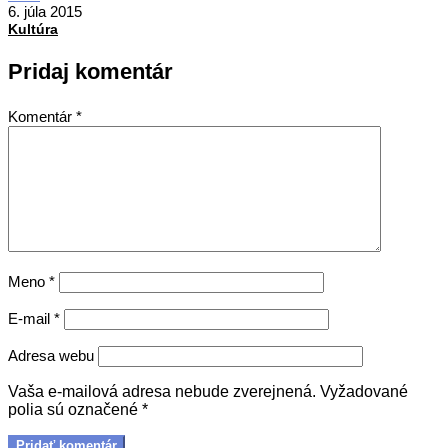
07-
6. júla 2015
06
Kultúra
Pridaj komentár
Komentár
*
Meno
*
E-mail
*
Adresa webu
Vaša e-mailová adresa nebude zverejnená.
Vyžadované
polia sú označené
*