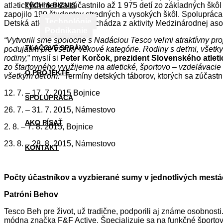
atletických hier sa zúčastnilo až 1 975 detí zo základných šk
TECH & BIZNIS
zapojilo 190 študentov stredných a vysokých škôl. Spoluprác
Technológie
Detská atletika. Projekt vychádza z aktivity Medzinárodnej asoc
Podnikanie
“Vytvorili sme spoločne s Nadáciou Tesco veľmi atraktívny proj
TLAČOVÉ SPRÁVY
podujatím pre všetky vekové kategórie. Rodiny s deťmi, všetky
rodiny,
” myslí si
Peter Korčok, prezident Slovenského atlet
zo štartovného využijeme na atletické, športovo – vzdelávacie
O PROJEKTE
všetkým deťom.”
Termíny detských táborov, ktorých sa zúčastní
12. 7. – 17. 7. 2015 Bojnice
SPOLUPRÁCA
26. 7. – 31. 7. 2015, Námestovo
AKO PÍSAŤ
2. 8. – 7. 8. 2015, Bojnice
23. 8. – 28. 8. 2015, Námestovo
KONTAKT
Počty účastníkov a vyzbierané sumy v jednotlivých mest
Patróni Behov
Tesco Beh pre život, už tradične, podporili aj známe osobnosti
módna značka F&F Active. Špecializuje sa na funkčné športové