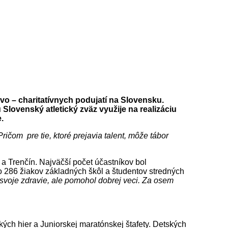
ovo – charitatívnych podujatí na Slovensku.
lovenský atletický zväz využije na realizáciu
.
ičom pre tie, ktoré prejavia talent, môže tábor
a Trenčín. Najväčší počet účastníkov bol
lo 286 žiakov základných škôl a študentov stredných
e svoje zdravie, ale pomohol dobrej veci. Za osem
ckých hier a Juniorskej maratónskej štafety. Detských