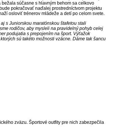
á sa bežala súčasne s hlavným behom sa celkovo
bude pokračovať naďalej prostredníctvom projektu
snaží osloviť trénerov mládeže a detí po celom svete.
 aj s Juniorskou maratónskou štafetou stali
 sme rodičov, aby mysleli na pravidelný pohyb celej
mer podujatia s prepojením na šport. Výťažok
e ktorých sú takéto možnosti vzácne. Dáme tak šancu
tického zväzu. Športové outfity pre nich zabezpečila