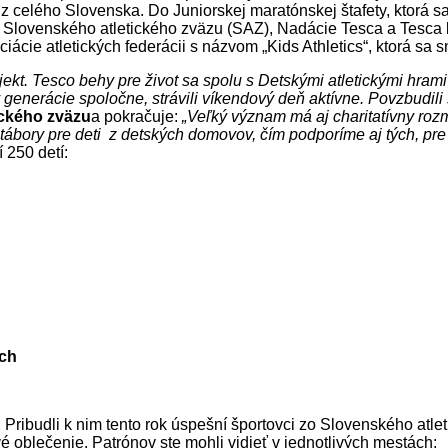
ôl z celého Slovenska. Do Juniorskej maratónskej štafety, ktor
a Slovenského atletického zväzu (SAZ), Nadácie Tesca a Tesca 
iácie atletických federácii s názvom „Kids Athletics“, ktorá sa 
ekt. Tesco behy pre život sa spolu s Detskými atletickými hrami
 generácie spoločne, strávili víkendový deň aktívne. Povzbudili
ického zväzu
a pokračuje:
„
Veľký význam má aj charitatívny roz
 tábory pre deti z detských domovov, čím podporíme aj tých, pr
 250 detí:
ách
. Pribudli k nim tento rok úspešní športovci zo Slovenského atle
 oblečenie. Patrónov ste mohli vidieť v jednotlivých mestách: