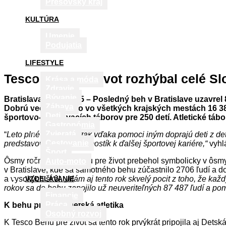
Prešovský kraj
KULTÚRA
Umenie
Podujatia
LIFESTYLE
Tesco Beh pre život rozhýbal celé S
Krása a móda
Zdravie
Bývanie
Bratislava, 2. júl 2015 – Posledný beh v Bratislave uzavre
Zábava
Dobrú vec podporilo vo všetkých krajských mestách 16 388
Deti
športovo-vzdelávacích táborov pre 250 detí. Atletické tá
Gastronómia
Zvieratá
“
Leto plné zážitkov si tak vďaka pomoci iným doprajú deti z d
Cestovanie
predstavovať odrazový mostík k ďalšej športovej kariére,“
vyhl
Šport
Ôsmy ročník Tesco Behu pre život prebehol symbolicky v ôsmy
Auto-moto
v Bratislave, kde sa samotného behu zúčastnilo 2706 ľudí a d
a vysokých škôl.
„Mám aj tento rok skvelý pocit z toho, že kaž
VZDELÁVANIE
rokov sa do behu zapojilo už neuveriteľných 87 487
ľudí
a pom
Financie
Práca
K behu pribudla Detská atletika
Osobný rozvoj
K Tesco Behu pre život sa tento rok prvýkrát pripojila aj Detsk