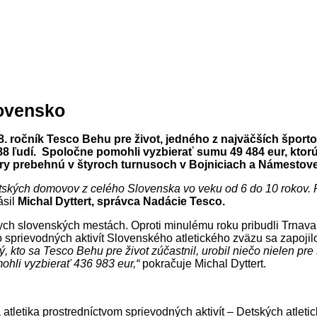
lovensko
l 8. ročník Tesco Behu pre život, jedného z najväčších šport
 ľudí. Spoločne pomohli vyzbierať sumu 49 484 eur, ktorú S
bory prebehnú v štyroch turnusoch v Bojniciach a Námestove
etských domovov z celého Slovenska vo veku od 6 do 10 rokov. Pr
ásil
Michal Dyttert, správca Nadácie Tesco.
ch slovenských mestách. Oproti minulému roku pribudli Trnava 
o sprievodných aktivít Slovenského atletického zväzu sa zapoji
dý, kto sa Tesco Behu pre život zúčastnil, urobil niečo nielen pr
ohli vyzbierať 436 983
eur
,“
pokračuje Michal Dyttert.
á atletika prostredníctvom sprievodných aktivít – Detských atleti