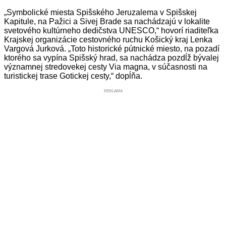
„Symbolické miesta Spišského Jeruzalema v Spišskej
Kapitule, na Pažici a Sivej Brade sa nachádzajú v lokalite
svetového kultúrneho dedičstva UNESCO,“ hovorí riaditeľka
Krajskej organizácie cestovného ruchu Košický kraj Lenka
Vargová Jurková. „Toto historické pútnické miesto, na pozadí
ktorého sa vypína Spišský hrad, sa nachádza pozdĺž bývalej
významnej stredovekej cesty Via magna, v súčasnosti na
turistickej trase Gotickej cesty,“ dopĺňa.
REKLAMA