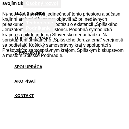
svojím ukrižovaním.
Osobný rozvoj
TECH & BIZNIS
Nánosy času prekryli jedinečnosť tohto priestoru a súčasní
krajinní architekti ju znovu objavili až pri nedávnych
Technológie
prieskumoch. Pôvodnú hypotézu o existencii „Spišského
Podnikanie
Jeruzalema“ potvrdili aj historici. Podobná symbolická
krajina sa nikde inde na Slovensku nenachádza. Na
TLAČOVÉ SPRÁVY
sprístupnení unikátneho „Spišského Jeruzalema“ verejnosti
sa podieľajú Košický samosprávny kraj v spolupráci s
Prešovským samosprávnym krajom, Spišským biskupstvom
O PROJEKTE
a mestom Spišské Podhradie.
SPOLUPRÁCA
AKO PÍSAŤ
KONTAKT