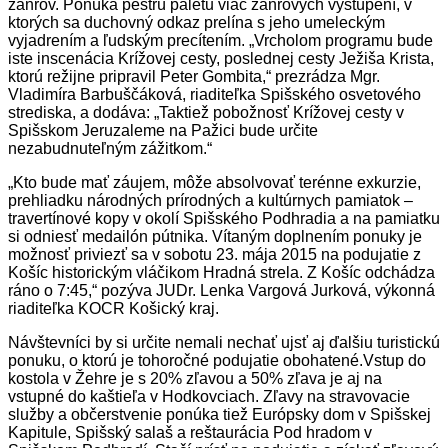
žánrov. Ponúka pestrú paletu viac žánrových vystúpení, v
ktorých sa duchovný odkaz prelína s jeho umeleckým
vyjadrením a ľudským precítením. „Vrcholom programu bude
iste inscenácia Krížovej cesty, poslednej cesty Ježiša Krista,
ktorú režijne pripravil Peter Gombita,“ prezrádza Mgr.
Vladimíra Barbuščáková, riaditeľka Spišského osvetového
strediska, a dodáva: „Taktiež pobožnosť Krížovej cesty v
Spišskom Jeruzaleme na Pažici bude určite
nezabudnuteľným zážitkom.“
„Kto bude mať záujem, môže absolvovať terénne exkurzie,
prehliadku národných prírodných a kultúrnych pamiatok –
travertínové kopy v okolí Spišského Podhradia a na pamiatku
si odniesť medailón pútnika. Vítaným doplnením ponuky je
možnosť priviezť sa v sobotu 23. mája 2015 na podujatie z
Košíc historickým vláčikom Hradná strela. Z Košíc odchádza
ráno o 7:45,“ pozýva JUDr. Lenka Vargová Jurková, výkonná
riaditeľka KOCR Košický kraj.
Návštevníci by si určite nemali nechať ujsť aj ďalšiu turistickú
ponuku, o ktorú je tohoročné podujatie obohatené.Vstup do
kostola v Žehre je s 20% zľavou a 50% zľava je aj na
vstupné do kaštieľa v Hodkovciach. Zľavy na stravovacie
služby a občerstvenie ponúka tiež Európsky dom v Spišskej
Kapitule, Spišský salaš a reštaurácia Pod hradom v