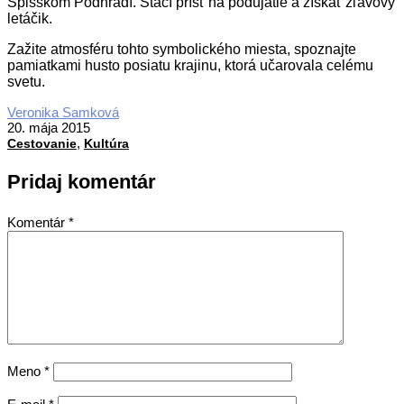
Spišskom Podhradí. Stačí prísť na podujatie a získať zľavový
letáčik.
Zažite atmosféru tohto symbolického miesta, spoznajte
pamiatkami husto posiatu krajinu, ktorá učarovala celému
svetu.
2015-
Veronika Samková
05-
20. mája 2015
,
20
Cestovanie
Kultúra
Pridaj komentár
Komentár
*
Meno
*