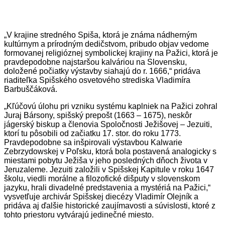
„V krajine stredného Spiša, ktorá je známa nádherným
kultúrnym a prírodným dedičstvom, pribudo objav vedome
formovanej religióznej symbolickej krajiny na Pažici, ktorá je
pravdepodobne najstaršou kalváriou na Slovensku,
doložené počiatky výstavby siahajú do r. 1666,“ pridáva
riaditeľka Spišského osvetového strediska Vladimíra
Barbuščáková.
„Kľúčovú úlohu pri vzniku systému kaplniek na Pažici zohral
Juraj Bársony, spišský prepošt (1663 – 1675), neskôr
jágerský biskup a členovia Spoločnosti Ježišovej – Jezuiti,
ktorí tu pôsobili od začiatku 17. stor. do roku 1773.
Pravdepodobne sa inšpirovali výstavbou Kalwarie
Zebrzydowskej v Poľsku, ktorá bola postavená analogicky s
miestami pobytu Ježiša v jeho posledných dňoch života v
Jeruzaleme. Jezuiti založili v Spišskej Kapitule v roku 1647
školu, viedli morálne a filozofické dišputy v slovenskom
jazyku, hrali divadelné predstavenia a mystériá na Pažici,“
vysvetľuje archivár Spišskej diecézy Vladimír Olejník a
pridáva aj ďalšie historické zaujímavosti a súvislosti, ktoré z
tohto priestoru vytvárajú jedinečné miesto.