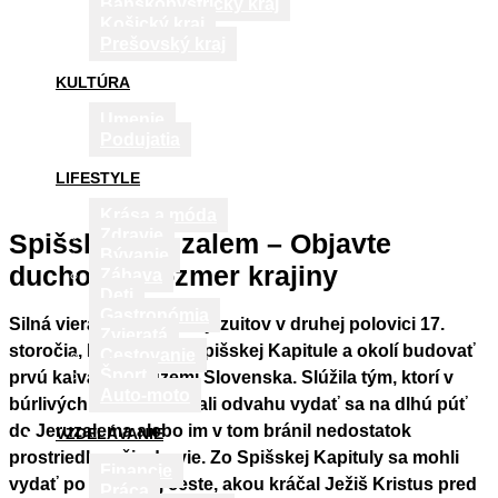
Banskobystrický kraj
Košický kraj
Prešovský kraj
KULTÚRA
Umenie
Podujatia
LIFESTYLE
Krása a móda
Zdravie
Spišský Jeruzalem – Objavte
Bývanie
duchovný rozmer krajiny
Zábava
Deti
Gastronómia
Silná viera a úcta viedli jezuitov v druhej polovici 17.
Zvieratá
storočia, keď začali v Spišskej Kapitule a okolí budovať
Cestovanie
Šport
prvú kalváriu na území Slovenska. Slúžila tým, ktorí v
Auto-moto
búrlivých dobách nemali odvahu vydať sa na dlhú púť
do Jeruzalema alebo im v tom bránil nedostatok
VZDELÁVANIE
prostriedkov či zdravie. Zo Spišskej Kapituly sa mohli
Financie
vydať po rovnakej ceste, akou kráčal Ježiš Kristus pred
Práca