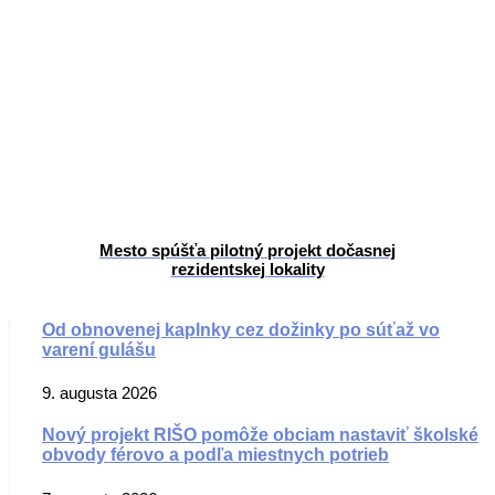
Mesto spúšťa pilotný projekt dočasnej
rezidentskej lokality
Od obnovenej kaplnky cez dožinky po súťaž vo
varení gulášu
9. augusta 2026
Nový projekt RIŠO pomôže obciam nastaviť školské
obvody férovo a podľa miestnych potrieb